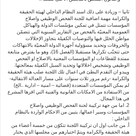
ثانيا – وزيادة على ذلك اسند النظام الداخلي لهيئة الحقيقة
والكرامة مهمة اضافية للجنة الفحص الوظيفي واصلاح
المؤسسات تتمثل في تمكين مؤسّسات الدولة والهياكل
العمومية المعنيّة بالفحص من التقارير السنوية التي تتضمّن
مواطن الخلل فيها والتوصيات الكفيلة بتجاوز الإخلالات
والخروقات وتحديد مسؤولية أجهزة الدولة المعنيّة بالانتهاكات
حتى تتجنّب تكرارها مستقبلا (الفصل 16)، وهو ما يفترض متابعة
ممتدة للقطاعات او المؤسسات المعنية بالاصلاح او الفحص
الوظيفي وتشخيص اخلالاتها وتحديد السبل الكفيلة بمعالجتها.
ويبدو ان التقدم البطئ في اعمال تلك اللجنة صلب هيئة الحقيقة
والكرامة -رغم مرور ثلاث سنوات على مسار العدالة الانتقالية-
لم يمكن المؤسسات المتعددة (قضائية – امنية – ادارية ..الخ)
من الاستفادة من الامكانات القانونية والفنية التي اقرها المشرع
في هذا المجال.
2. اما من جهة تركيبة لجنة الفحص الوظيفي واصلاح
المؤسسات وسير اعمالها، يتبين من الاحكام الواردة بالنظام
الداخلي :
أ. من جانب اول ان تركيبة اللجنة تتكوّن من خمسة أعضاء من
هيئة الحقيقة والكرامة ويتمّ اختيارهم من مجلسها الذي يختار