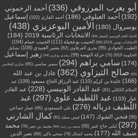
أبو يعرب المرزوقي
(336)
أحمد الرحموني
(192)
أحمد الغيلوفي
(186)
إسماعيل
أحمد القاري
(102)
الأمين البوعزيزي
(438)
بوسروال
(180)
الانتخابات الرئاسية 2019
(184)
الاتحاد العام التونسي للشغل
(60)
الحبيب بوعجيلة
(111)
الحبيب حمام
(104)
الانتخابات تونس 2019
(68)
بشير العبيدي
(108)
الطيب الجوادي
(95)
بحري العرفاوي
(82)
تشكيل
زهير إسماعيل
حركة النهضة
(99)
الحكومة 2019
(75)
رشدي بوعزيز
(64)
سامي براهم
(294)
(174)
سمير ساسي
(85)
شكري الجلاصي
صالح التيزاوي
(362)
عادل بن عبد الله
(65)
(166)
عايدة بن كريّم
(110)
عبد الرزاق الحاج مسعود
(109)
عبد
عبد القادر الونيسي
(228)
عبد القادر
السلام الككلي
(82)
عبد اللطيف علوي
(297)
عبد
عبار
(133)
اللّطيف درباله
(276)
عمار جماعي
علي المسعودي
(85)
كمال الشارني
فتحي الشوك
(147)
(95)
قيس سعيّد
(81)
(297)
محمد
ليلى حاج عمر
(95)
محمد بن نصر
(76)
محمد بن رجب
(64)
ضيف الله
(177)
نصر الدين
منجي باكير
(88)
محمد كشكار
(79)