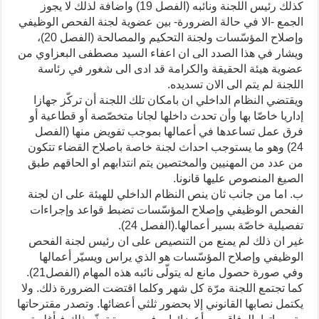
كذلك رئيس اللجنة ونائبه (الفصل 19) واضافة لذلك لا يجوز
الجمع -الا في حالة الضرورة- بين عضوية لجنة الفحص الوظيفي
وإصلاح المؤسّسات ولجنة التحكيم والمصالحة (الفصل 20)،
ويشار في هذا الصدد الى ان اعفاء السيد مصطفى البعزاوي من
عضوية هيئة الحقيقة والكرامة قد ادى الى شغور في رئاسة
اللجنة لم يتم الى الان تسديده.
ويقتضي النظام الداخلي ان بامكان تلك اللجنة أن تركّز جهازا
إداريا خاصّا بها وأن تحدث داخلها لجانا متخصّصة أو قطاعية أو
فرق عمل تساعدها في أعمالها بموجب تفويض منها (الفصل
24) وهو ما يستوجب احداث لجنة خاصة باصلاح القضاء تتكون
من عدد من المهنيين والمختصين يتم انتدابهم او الحاقهم طبق
الصيغ المنصوص عليها قانونا.
ب. اما من جانب ثان ينص النظام الداخلي للهيئة على ان لجنة
الفحص الوظيفي وإصلاح المؤسّسات تضبط قواعد وإجراءات
تفصيلية خاصّة بسير أعمالها.(الفصل 24).
غير ان ذلك لم يمنع من التنصيص على ان رئيس لجنة الفحص
الوظيفي وإصلاح المؤسّسات هو الذي يراس ويسيّر أعمالها
وفي صورة حصول مانع له يتولّى نائبه هذه المهام (الفصل21).
كما تجتمع اللجنة مرّة كل شهر وكلما اقتضت الضرورة ذلك. ولا
يكتمل نصابها القانوني إلا بحضور ثلثي أعضائها. وتصدر مقترحاتها