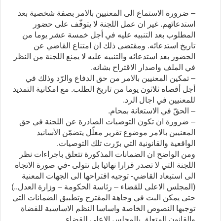
– ضرورة الاستماع الى المعنيين بالامر بصفة شخصية بعد
استدعائهم. غير ان عمل اللجنة لا يتوقّف على حضور
المطلوب بعد التنبيه عليه في أجل خمسة عشر يوما من
تاريخ استدعائه. ومقتضى ذلك ان امتناع القاضي عن
الحضور بعد استدعائه والتنبيه عليه لا يمنع اللجنة من النظر
في الملف واصدار الاقتراح بشانه.
– تمكين المعنيين بالامر من حق الدفاع والرّد وذلك في
أجل أقصاه ثلاثون يوما من تاريخ الطلب. مع امكانية التمديد
للمعنيين في اجال الرد.
– الحقّ في الاستعانة بمحام.
– ضرورة ان تكون التوصيات الصادرة عن اللجنة في حق
المعنيين بالامر موضوع تقرير معلّل يتضمّن الأسانيد
الواقعية والقانونية التي برّرت تلك التوصيات.
ومن الواضح ان الضمانات المذكورة تتعلق باجراءات نظر
اللجنة التي لا تصدر قرارا نهائيا بل تتولى -في صورة الاتجاه
الى استبعاد القاضي- توجيه اقتراحها الى الجهات المعنية
(المجلس الاعلى للقضاء – رئاسة الحكومة – وزارة العدل..)
حتى يمكن البت في وجاهة المقترح وتطبيق الضمانات التي
توجبها النصوص الخاصة واساسا النظم الاساسية للقضاة
والقانون المتعلق بالمجلس الاعلى للقضاء.