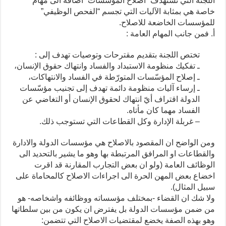
اللجنة التي تستهدف “اصلاح المؤسسات” اضافة الى مهام
خاصة هي بمثابة الآليات التي تجسم “الفحص الوظيفي”
للمؤسسات الخاضعة للاصلاح.
أ. فمن جانب المهام العامة :
تختص اللجنة بتقديم مقترحات وتوصيات تهدف إلى :
ـ تفكيك منظومة الاستبداد والفساد وانتهاك حقوق الإنسان،
ـ إصلاح المؤسّسات المتورّطة في الفساد والانتهاكات،
ـ إرساء آليات منظومة دائمة تهدف إلى تجنيب مؤسّسات
الدولة اقتراف أيّ انتهاك لحقوق الإنسان أو التغاضي عن
الفساد مهما كان مأتاه.
– غربلة الإدارة وكل القطاعات التي تستوجب ذلك.
ومن الواضح ان المقصود بالاصلاح هي مؤسسات الدولة والادارة
والقطاعات او المرافق المرتبطة بها وهو ما يشير بالتحديد الى
الوظائف العامة (ولو ان بعض التجارب المقارنة قد اقرت
اخضاع بعض المهن الحرة الى اجراءات الاصلاح كالمحاماة على
سبيل المثال).
ولا شك ان القضاء -بمختلف مؤسساته ووظائفه واشخاصه- هو
من ضمن مؤسسات الدولة بل يفترض ان يكون من بين سلطاتها
وهو بهذه الصفة يخضع لمقتضيات الاصلاح التي تتضمن: