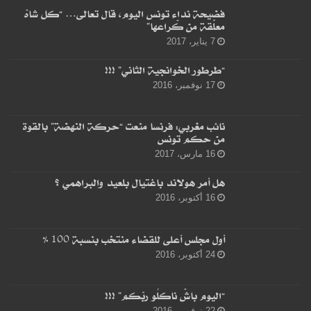
فضيحة نداء تونس اليوم، قال تعالى… “كل شاهْ
معلّقة من كْراعها”
7 يناير، 2017
“طرطور الخوانجية الثاني” !!!
17 نوفمبر، 2016
نائب مغربي: فرنسا منعت “حركة النهضة” بالقوة
من حكم تونس
16 مارس، 2017
هل أمر هولاند باغتيال بلعيد والبراهمي ؟
16 أكتوبر، 2016
أول مجلس أعلى للقضاء منتخب بنسبة 100 %
24 أكتوبر، 2016
“اليوم باشْ ناكلُو ربّكم” !!!
22 نوفمبر، 2016