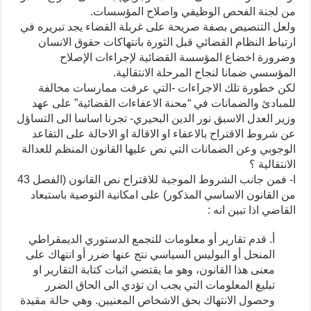
من لجنة الفحص الوظيفي واصلاح المؤسسات.
ولعل التنصيص بصفة صريحة على غربلة القضاء يجد تبريره في
ارتباط النظام القضائي قبل الثورة بانتهاكات حقوق الانسان
وضرورة اخضاع المؤسسة القضائية لإجراءات الإصلاح
المؤسسي ضمانا لنجاح المرحلة الانتقالية.
لكن خطورة تلك الاجراءات -التي عرفت ممارسات مخالفة
للمبادئ والضمانات في “محنة الاعفاءات القضائية” على عهد
وزير العدل الاسبق نور الدين البحيري- تجرنا اساسا الى التساؤل
عن شروط الاقتراح بالاعفاء او الاقالة او الاحالة على التقاعد
الوجوبي وعن الضمانات التي نص عليها القانون المنظم للعدالة
الانتقالية ؟
ا- فمن جانب الشروط الموجبة للاقتراح نص القانون (الفصل 43
من القانون الاساسي المذكور) على امكانية التوصية باستبعاد
القاضي اذا تبين انه :
أ. قدم تقارير أو معلومات للتجمع الدستوري الديمقراطي
المنحل أو البوليس السياسي نتج عنها ضرر أو انتهاك على
معنى هذا القانون، وهو ما يقتضي اثبات كتابة التقارير او
تبليغ المعلومات التي يجب ان تؤدي الى الحاق الضرر
وحصول الانتهاك بحق الاشخاص المعنيين. وهي حالة مقيدة