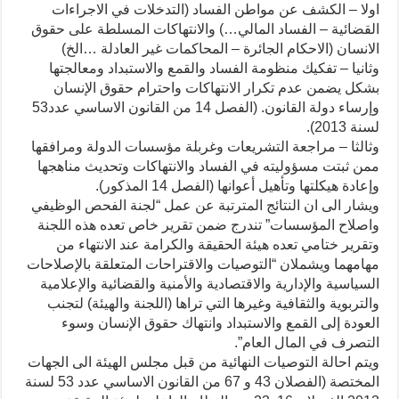
اولا – الكشف عن مواطن الفساد (التدخلات في الاجراءات
القضائية – الفساد المالي…) والانتهاكات المسلطة على حقوق
الانسان (الاحكام الجائرة – المحاكمات غير العادلة …الخ)
وثانيا – تفكيك منظومة الفساد والقمع والاستبداد ومعالجتها
بشكل يضمن عدم تكرار الانتهاكات واحترام حقوق الإنسان
وإرساء دولة القانون. (الفصل 14 من القانون الاساسي عدد53
لسنة 2013).
وثالثا – مراجعة التشريعات وغربلة مؤسسات الدولة ومرافقها
ممن ثبتت مسؤوليته في الفساد والانتهاكات وتحديث مناهجها
وإعادة هيكلتها وتأهيل أعوانها (الفصل 14 المذكور).
ويشار الى ان النتائج المترتبة عن عمل “لجنة الفحص الوظيفي
واصلاح المؤسسات” تندرج ضمن تقرير خاص تعده هذه اللجنة
وتقرير ختامي تعده هيئة الحقيقة والكرامة عند الانتهاء من
مهامهما ويشملان “التوصيات والاقتراحات المتعلقة بالإصلاحات
السياسية والإدارية والاقتصادية والأمنية والقضائية والإعلامية
والتربوية والثقافية وغيرها التي تراها (اللجنة والهيئة) لتجنب
العودة إلى القمع والاستبداد وانتهاك حقوق الإنسان وسوء
التصرف في المال العام”.
ويتم احالة التوصيات النهائية من قبل مجلس الهيئة الى الجهات
المختصة (الفصلان 43 و 67 من القانون الاساسي عدد 53 لسنة