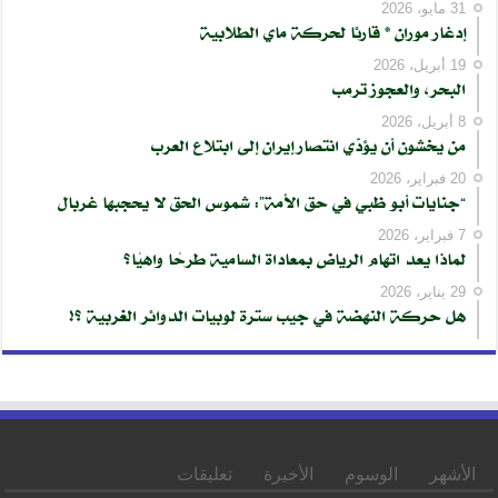
31 مايو، 2026
إدغار موران * قارئا لحركة ماي الطلابية
19 أبريل، 2026
البحر، والعجوز ترمب
8 أبريل، 2026
من يخشون أن يؤدّي انتصار إيران إلى ابتلاع العرب
20 فبراير، 2026
“جنايات أبو ظبي في حق الأمة”: شموس الحق لا يحجبها غربال
7 فبراير، 2026
لماذا يعد اتهام الرياض بمعاداة السامية طرحًا واهيًا؟
29 يناير، 2026
هل حركة النهضة في جيب سترة لوبيات الدوائر الغربية ؟!
الأشهر
الوسوم
الأخيرة
تعليقات