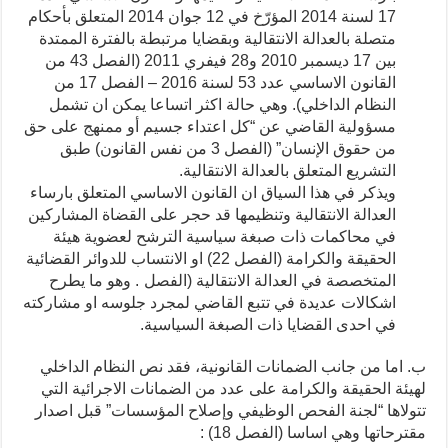
17 لسنة 2014 المؤرّخ في 12 جوان 2014 المتعلق بأحكام
متصلة بالعدالة الانتقالية وبقضايا مرتبطة بالفترة الممتدة
بين 17 ديسمبر 2010 و28 فيفري 2011 (الفصل 43 من
القانون الاساسي عدد 53 لسنة 2016 – الفصل 17 من
النظام الداخلي). وهي حالة اكثر اتساعا يمكن ان تشمل
مسؤولية القاضي عن “كل اعتداء جسيم أو ممنهج على حق
من حقوق الإنسان” (الفصل 3 من نفس القانون) طبق
التشريع المتعلق بالعدالة الانتقالية.
ويذكر في هذا السياق ان القانون الاساسي المتعلق بارساء
العدالة الانتقالية وتنظيمها قد حجر على القضاة المشاركين
في محاكمات ذات صبغة سياسية الترشح لعضوية هيئة
الحقيقة والكرامة (الفصل 22) او الانتساب للدوائر القضائية
المتخصصة في العدالة الانتقالية (الفصل
. وهو ما يطرح
اشكالات عديدة في تتبع القاضي لمجرد جلوسه او مشاركته
في احدى القضايا ذات الصبغة السياسية.
ب. اما من جانب الضمانات القانونية، فقد نص النظام الداخلي
لهيئة الحقيقة والكرامة على عدد من الضمانات الاجرائية التي
تتولاها “لجنة الفحص الوظيفي وإصلاح المؤسسات” قبل اصدار
مقترحاتها وهي اساسا (الفصل 18) :