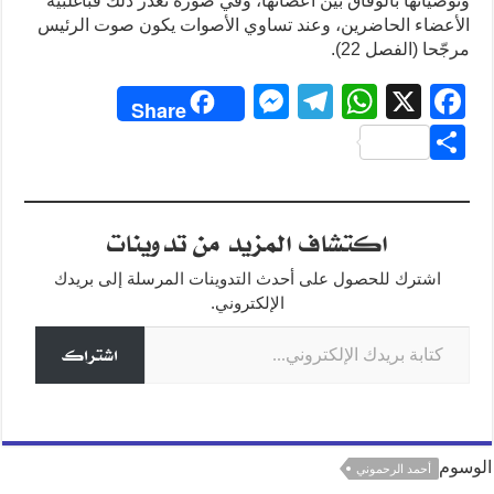
وتوصياتها بالوفاق بين أعضائها، وفي صورة تعذّر ذلك فبأغلبية
الأعضاء الحاضرين، وعند تساوي الأصوات يكون صوت الرئيس
مرجّحا (الفصل 22).
M
T
W
X
F
Share
e
el
h
a
S
ss
e
at
c
h
e
gr
s
e
ar
اكتشاف المزيد من تدوينات
n
a
A
b
e
g
m
p
o
اشترك للحصول على أحدث التدوينات المرسلة إلى بريدك
o
p
er
الإلكتروني.
كتابة بريدك الإلكتروني...
k
اشتراك
الوسوم
أحمد الرحموني