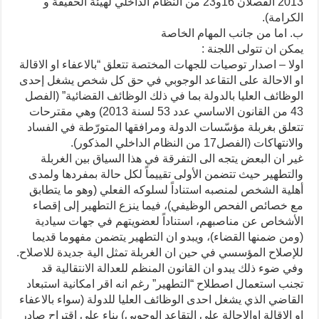
2013 الفصلان 16و23 من النظام الداخلي لهيئة الحقيقة و
الكرامة).
ب. اما من جانب المهام الخاصة
يمكن ان تتولى اللجنة :
اولا – اصدار توصيات للجهات المختصة تتعلق “بالاعفاء او الاقالة
او الاحالة على التقاعد الوجوبي في حق كل شخص يشغل إحدى
الوظائف العليا بالدولة بما في ذلك الوظائف القضائية” (الفصل
43 من القانون الاساسي عدد 53 لسنة 2013) وهي مقترحات
تتعلق بغربلة مؤسّسات الدولة ومرافقها المتورّطة في الفساد
والانتهاكات (الفصل17 من النظام الداخلي المذكور).
غير ان البعض يتجه الى التفرقة في هذا السياق بين الغربلة
والتطهير حيث تتضمن الأولى تقييماً لكل حالة بمفردها ولمدى
أهلية الشخص لمنصبه استناداً لسلوكه الفعلي (وهو ما يتطابق
مع خصائص الفحص الوظيفي)، فيما ينزع التطهير إلى إقصاء
الأشخاص عن مناصبهم، استناداً لعضويتهم في جهات سيادية
(ومن ضمنها القضاء)، ويبدو ان التطهير يتضمن مفهوما قديما
للإصلاح المؤسسي في حين ان الغربلة تمثل الية جديدة للاصلاح.
وفي ضوء ذلك يبدو ان القانون المنظم للعدالة الانتقالية قد
تجنب استعمال اصطلاح “التطهير” رغم انه اقر امكانية استبعاد
القاضي الذي يشغل احدى الوظائف العليا للدولة (سواء بالاعفاء
او الاقالة اوالاحالة على التقاعد الوجوبي) بناء على اقتراح صادر