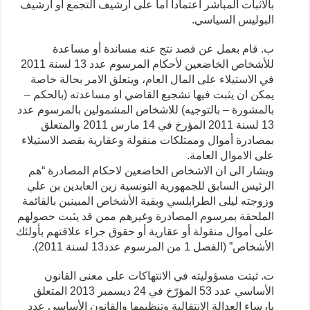
بالاثبات المباشر اعتمادا اما على ارشيف التجمع او ارشيف
البوليس السياسي.
ب. قام بعمل عن قصد نتج عنه مساندة أو مساعدة
للأشخاص الخاضعين لأحكام المرسوم عدد 13 لسنة 2011
في الاستيلاء على المال العام، ويتعلق الامر بحالة خاصة
يمكن ان يثبت فيها تشجيع القاضي او مساعدته (بالحكم –
بالمشورة – بالتوجيه) للاشخاص المشمولين بالمرسوم عدد
13 لسنة 2011 المؤرخ في 14 مارس 2011 والمتعلق
بمصادرة أموال وممتلكات منقولة وعقارية بقصد الاستيلاء
على الاموال العامة.
ويشار الى ان الاشخاص الخاضعين لاحكام المصادرة “هم
الرئيس السابق للجمهورية التونسية زين العابدين بن علي
وزوجته ليلى الطرابلسي وبقية الأشخاص المبينين بالقائمة
الملحقة بمرسوم المصادرة وغيرهم ممن قد يثبت حصولهم
على أموال منقولة أو عقارية أو حقوق جراء علاقتهم بأولئك
الأشخاص” (الفصل 1 من المرسوم عدد13 لسنة 2011).
ت. ثبتت مسؤوليته في الانتهاكات على معنى القانون
الأساسي عدد 53 المؤرّخ في 24 ديسمبر 2013 المتعلق
بارساء العدالة الانتقالية وتنظيمها والقانون الأساسي عدد