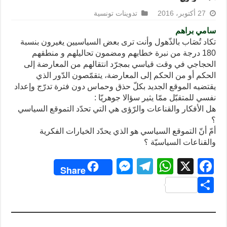
27 أكتوبر، 2016
تدوينات تونسية
سامي براهم
تكاد تُصَاب بالذّهول وأنت ترى بعض السياسيين يغيرون بنسبة
180 درجة من نبرة خطابهم ومضمون تحاليلهم و منطقهم
الحجاجي في وقت قياسي بمجرّد انتقالهم من المعارضة إلى
الحكم أو من الحكم إلى المعارضة، يتقمّصون الدّور الذي
يقتضيه الموقع الجديد بكلّ حذق وحماس دون فترة تدرّج وإعداد
نفسي للمتقبّل ممّا يثير سؤالا جوهريّا :
هل الأفكار والقناعات والرّؤى هي التي تحدّد التموقع السياسي
؟
أمّ أنّ التموقع السياسي هو الذي يحدّد الخيارات الفكرية
والقناعات السياسيّة ؟
M
T
W
X
F
Share
e
el
h
a
S
ss
e
at
c
h
e
gr
s
e
ar