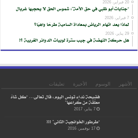
20 فبراير، 2026
“جنايات أبو ظبي في حق الأمة”: شموس الحق لا يحجبها غربال
7 فبراير، 2026
لماذا يعد اتهام الرياض بمعاداة السامية طرحًا واهيًا؟
29 يناير، 2026
هل حركة النهضة في جيب سترة لوبيات الدوائر الغربية ؟!
الأشهر
الوسوم
الأخيرة
تعليقات
فضيحة نداء تونس اليوم، قال تعالى… “كل شاهْ
معلّقة من كْراعها”
7 يناير، 2017
“طرطور الخوانجية الثاني” !!!
17 نوفمبر، 2016