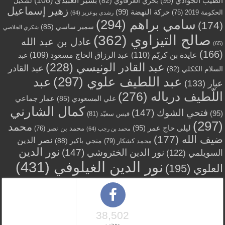
الطيب الجوادي
(95)
بحري العرفاوي
(82)
تشكيل
زهير إسماعيل
حركة النهضة
(99)
الحكومة 2019
(75)
رشدي بوعزيز
(64)
سامي براهم
(294)
(174)
سمير ساسي
(85)
شكري الجلاصي
صالح التيزاوي
(362)
عادل بن عبد الله
(65)
(166)
عايدة بن كريّم
(110)
عبد الرزاق الحاج مسعود
(109)
عبد
عبد القادر الونيسي
(228)
عبد القادر
السلام الككلي
(82)
عبد اللطيف علوي
(297)
عبد
عبار
(133)
اللّطيف درباله
(276)
عمار جماعي
علي المسعودي
(85)
كمال الشارني
فتحي الشوك
(147)
(95)
قيس سعيّد
(81)
(297)
محمد
ليلى حاج عمر
(95)
محمد بن نصر
(76)
محمد بن رجب
(64)
ضيف الله
(177)
نصر الدين
منجي باكير
(88)
محمد كشكار
(79)
نور الدين
نور الدين الختروشي
(147)
السويلمي
(122)
نور الدين الغيلوفي
(431)
العلوي
(195)
38,502
معجب