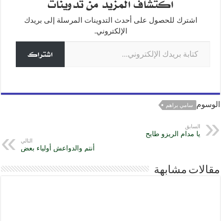
اكتشاف المزيد من تدوينات
n
a
A
b
e
g
m
p
o
اشترك للحصول على أحدث التدوينات المرسلة إلى بريدك
o
p
er
الإلكتروني.
كتابة بريدك الإلكتروني...
k
اشتراك
الوسوم
سامي براهم
السابق
يا مدام الريزو طايح
التالي
أنتم والدواعش أولياء بعض
مقالات مشابهة