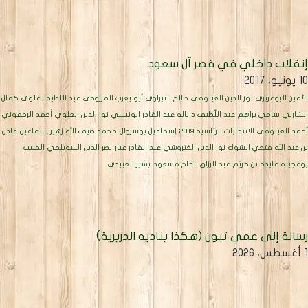
نقلاب داخلي في قصر آل سعود
يونيو، 2017
لأمين البوعزيزي
نور الدين الغيلوفي
صالح التيزاوي
أبو يعرب المرزوقي
عبد اللطيف علوي
كمال
لشارني
سامي براهم
عبد اللّطيف درباله
عبد القادر الونيسي
نور الدين العلوي
أحمد الرحموني
حمد الغيلوفي
الانتخابات الرئاسية 2019
إسماعيل بوسروال
محمد ضيف الله
زهير إسماعيل
عادل
ن عبد الله
فتحي الشوك
نور الدين الختروشي
عبد القادر عبار
نصر الدين السويلمي
الحبيب
وعجيلة
عايدة بن كريّم
عبد الرزاق الحاج مسعود
بشير العبيدي
سالة إلى عمي تبون (هكذا يناديه الدزيرية)
، 2026