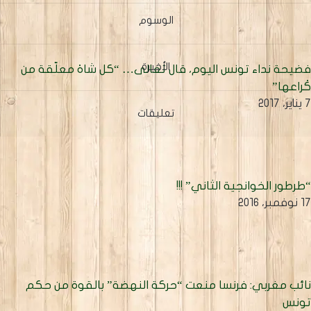
الوسوم
الأخيرة
ضيحة نداء تونس اليوم، قال تعالى… “كل شاهْ معلّقة من
ْراعها”
ير، 2017
تعليقات
طرطور الخوانجية الثاني” !!!
نوفمبر، 2016
ائب مغربي: فرنسا منعت “حركة النهضة” بالقوة من حكم
ونس