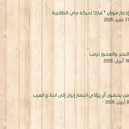
دغار موران * قارئا لحركة ماي الطلابية
مايو، 2026
لبحر، والعجوز ترمب
أبريل، 2026
ن يخشون أن يؤدّي انتصار إيران إلى ابتلاع العرب
يل، 2026