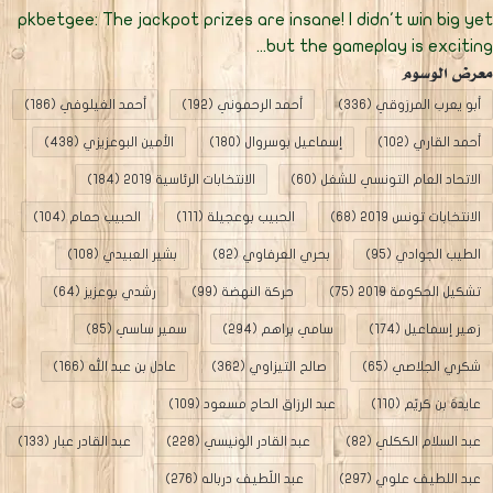
pkbetgee: The jackpot prizes are insane! I didn't win big ye
but the gameplay is exciting..
عرض الوسوم
أبو يعرب المرزوقي
(336)
أحمد الرحموني
(192)
أحمد الغيلوفي
(186)
أحمد القاري
(102)
إسماعيل بوسروال
(180)
الأمين البوعزيزي
(438)
الاتحاد العام التونسي للشغل
(60)
الانتخابات الرئاسية 2019
(184)
الانتخابات تونس 2019
(68)
الحبيب بوعجيلة
(111)
الحبيب حمام
(104)
الطيب الجوادي
(95)
بحري العرفاوي
(82)
بشير العبيدي
(108)
تشكيل الحكومة 2019
(75)
حركة النهضة
(99)
رشدي بوعزيز
(64)
زهير إسماعيل
(174)
سامي براهم
(294)
سمير ساسي
(85)
شكري الجلاصي
(65)
صالح التيزاوي
(362)
عادل بن عبد الله
(166)
عايدة بن كريّم
(110)
عبد الرزاق الحاج مسعود
(109)
عبد السلام الككلي
(82)
عبد القادر الونيسي
(228)
عبد القادر عبار
(133)
عبد اللطيف علوي
(297)
عبد اللّطيف درباله
(276)