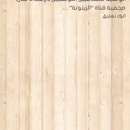
صحفية قناة “الزيتونة” …
اترك تعليق