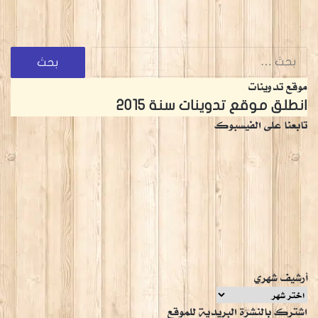
البحث
عن:
موقع تدوينات
انطلق موقع تدوينات سنة 2015
تابعنا على الفيسبوك
أرشيف شهري
أرشيف
اشترك بالنشرة البريدية للموقع
شهري