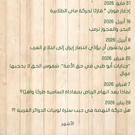
31 مايو، 2026
إدغار موران * قارئا لحركة ماي الطلابية
19 أبريل، 2026
البحر، والعجوز ترمب
8 أبريل، 2026
من يخشون أن يؤدّي انتصار إيران إلى ابتلاع العرب
20 فبراير، 2026
“جنايات أبو ظبي في حق الأمة”: شموس الحق لا يحجبها
غربال
7 فبراير، 2026
لماذا يعد اتهام الرياض بمعاداة السامية طرحًا واهيًا؟
29 يناير، 2026
هل حركة النهضة في جيب سترة لوبيات الدوائر الغربية ؟!
الأشهر