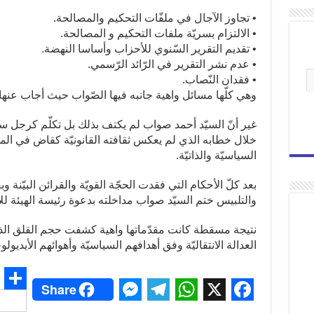
• تجاوز الآجال في ملفّات التحكيم والمصالحة.
• الالتزام بسريّة ملفات التحكيم و المصالحة.
• تقديم التقرير السّنوي للأحزاب وأساسا النهضة.
• عدم نشر التقرير في الرّائد الرّسمي.
• فقدان النّصاب.
وهي كلّها مسائل واهية جانبه فيها الصّواب حيث أجاب عنها 
غير أنّ السيّد أحمد صواب لم يكتف بذلك بل تكلّم كرجل
خلال خطابه الذي لم يعكس ثقافته القانونيّة كقاض في الم
السياسيّة والذاتيّة.
بعد كلّ الأحكام التي فقدت الحجّة القويّة والقرائن البيّنة
والتلبيس ختم السيّد صواب مداخلته بدعوة رئيسة الهيئة للاس
نتيجة مسقطة كانت مقدّماتها واهية كشفت حجم القلق الذي
العدالة الانتقاليّة وفق أهدافهم السياسيّة وأهوائهم الأيديولوج
Share
S
M
T
W
X
F