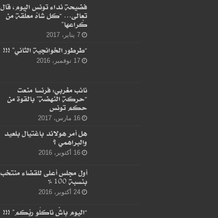
فضيحة نداء تونس اليوم، قال
تعالى… “كل شاهْ معلّقة من
كْراعها”
7 يناير، 2017
“طرطور الخوانجية الثاني” !!!
17 نوفمبر، 2016
نائب مغربي: فرنسا منعت
“حركة النهضة” بالقوة من
حكم تونس
16 مارس، 2017
هل أمر هولاند باغتيال بلعيد
والبراهمي ؟
16 أكتوبر، 2016
أول مجلس أعلى للقضاء منتخب
بنسبة 100 %
24 أكتوبر، 2016
“اليوم باشْ ناكلُو ربّكم” !!!