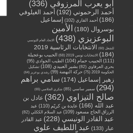
أبو يعرب المرزوقي
(336)
أحمد الرحموني
(192)
أحمد الغيلوفي
(186)
إسماعيل
أحمد القاري
(102)
الأمين
بوسروال
(180)
البوعزيزي
(438)
الاتحاد العام التونسي
الانتخابات الرئاسية 2019
للشغل
(60)
(184)
الحبيب بوعجيلة
الانتخابات تونس 2019
(68)
(111)
الحبيب حمام
(104)
الطيب الجوادي
(95)
بشير العبيدي
(108)
بحري العرفاوي
(82)
تشكيل
حركة النهضة
(99)
الحكومة 2019
(75)
رشدي بوعزيز
(64)
سامي براهم
زهير إسماعيل
(174)
(294)
سمير ساسي
(85)
شكري الجلاصي
(65)
صالح التيزاوي
(362)
عادل بن
عبد الله
(166)
عايدة بن كريّم
(110)
عبد
الرزاق الحاج مسعود
(109)
عبد السلام الككلي
(82)
عبد القادر الونيسي
(228)
عبد القادر
عبد اللطيف علوي
عبار
(133)