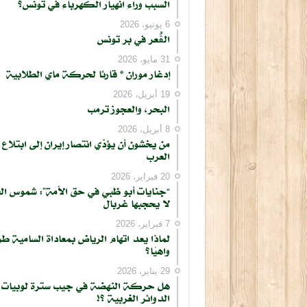
السبب وراء انهيار الكهرباء في تونس؟
6 يونيو، 2026
الڨُعر في بر تونس
31 مايو، 2026
إدغار موران * قارئا لحركة ماي الطلابية
كتابة بريدك الإلكتروني...
19 أبريل، 2026
البحر، والعجوز ترمب
8 أبريل، 2026
من يخشون أن يؤدّي انتصار إيران إلى ابتلاع
العرب
20 فبراير، 2026
“جنايات أبو ظبي في حق الأمة”: شموس ال
لا يحجبها غربال
7 فبراير، 2026
لماذا يعد اتهام الرياض بمعاداة السامية طر
واهيًا؟
29 يناير، 2026
هل حركة النهضة في جيب سترة لوبيات
الدوائر الغربية ؟!