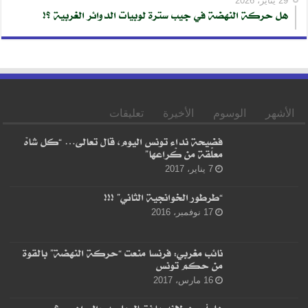
29 يناير، 2026
هل حركة النهضة في جيب سترة لوبيات الدوائر الغربية ؟!
الأشهر
الوسوم
الأخيرة
تعليقات
فضيحة نداء تونس اليوم، قال تعالى… “كل شاهْ
معلّقة من كْراعها”
7 يناير، 2017
“طرطور الخوانجية الثاني” !!!
17 نوفمبر، 2016
نائب مغربي: فرنسا منعت “حركة النهضة” بالقوة
من حكم تونس
16 مارس، 2017