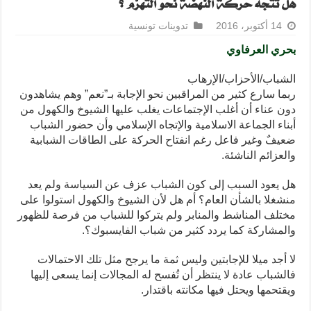
هل تتجه حركة النهضة نحو التهرّم ؟
14 أكتوبر، 2016
تدوينات تونسية
بحري العرفاوي
الشباب/الأحزاب/الإرهاب
ربما سارع كثير من المراقبين نحو الإجابة بـ”نعم” وهم يشاهدون
دون عناء أن أغلب الإجتماعات يغلب عليها الشيوخ والكهول من
أبناء الجماعة الاسلامية والإتجاه الإسلامي وأن حضور الشباب
ضعيفٌ وغير فاعل رغم انفتاح الحركة على الطاقات الشبابية
والعزائم الناشئة.
هل يعود السبب إلى كون الشباب عزف عن السياسة ولم يعد
منشغلا بالشأن العام؟ أم هل لأن الشيوخ والكهول استولوا على
مختلف المناشط والمنابر ولم يتركوا للشباب من فرصة للظهور
والمشاركة كما يردد كثير من شباب الفايسبوك؟.
لا أجد ميلا للإجابتين وليس ثمة ما يرجح مثل تلك الاحتمالات
فالشباب عادة لا ينتظر أن تُفسح له المجالات إنما يسعى إليها
ويقتحمها ويحتل فيها مكانته باقتدار.