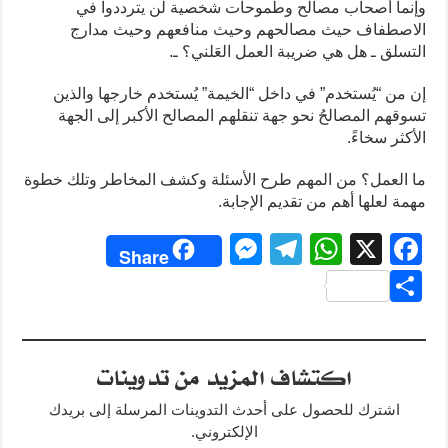
وإنما أصحاب مصالح وطموحات شخصية لن يترددوا في
الاصطفاف حيث مصالحهم وحيث منافعهم وحيث مدارج
التسلق ـ هل هي ضريبة العمل العَلني؟ ـ.
إن من “يُستخدم” في داخل “الخيمة” يُستخدم خارجها والذين
تسوقهم المصالحُ نحو جهة تنقلهم المصالح الأكبر إلى الجهة
الأكثر سخاءً.
ما العمل؟ من المهم طرح الأسئلة وكشف المخاطر وتلك خطوة
مهمة لعلها أهم من تقديم الإجابة.
M
T
W
X
F
Share
e
el
h
a
S
ss
e
at
c
h
e
gr
s
e
ar
اكتشاف المزيد من تدوينات
n
a
A
b
e
g
m
p
o
اشترك للحصول على أحدث التدوينات المرسلة إلى بريدك
o
p
er
الإلكتروني.