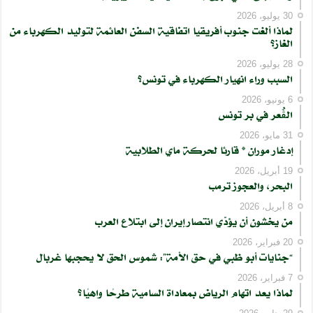
30 يوليو، 2026
لماذا ألغت جنوب أفريقيا اتفاقية السفن العائمة لتوليد الكهرباء من
الغاز؟
28 يوليو، 2026
السبب وراء انهيار الكهرباء في تونس؟
6 يونيو، 2026
الڨُعر في بر تونس
31 مايو، 2026
إدغار موران * قارئا لحركة ماي الطلابية
19 أبريل، 2026
البحر، والعجوز ترمب
8 أبريل، 2026
من يخشون أن يؤدّي انتصار إيران إلى ابتلاع العرب
20 فبراير، 2026
“جنايات أبو ظبي في حق الأمة”: شموس الحق لا يحجبها غربال
7 فبراير، 2026
لماذا يعد اتهام الرياض بمعاداة السامية طرحًا واهيًا؟