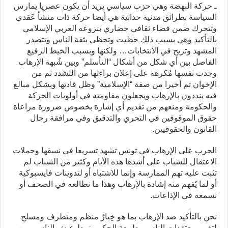
ـ حركة النهضة وهي حزب سياسي يريد أن يكون عصريا يمارس
السياسة بطرائق مدنية حداثية هي أيضا حركة ذات منشأ عَقدي
وتتحرك ضمن فضاء ثقافي حضاري بنزوعه العربي الإسلامي
بالتأكيد وهي بسبب ذلك حظيت وتحظى بثقة الناس وتتصدر
المشهد وتربح في الانتخابات… ولكنها وبسبب الخيط الرفيع
الفاصل بين أي شكل من أشكال “التأسلم” وبين شُبهة الإرهاب
وجدت نفسها مُكرهة على إعلان براءتها من التشدد ثم من
الإخوان ثم أخيرا من صفة “الإسلامية” وظل قادتها وبشكل مبالغ
فيه ينددون بالإرهاب ويجعلون مقاومته في أولويات الحركة
والحكومة ومنعهم من تقديم أي إشارة بخصوص ضرورة مراعاة
حقوق الموقوفين في التحري والتدقيق وفي مرافقة رجال
القانون والحقوقيين.
الحرب على الإرهاب في تونس تشهد تسريعا في نسقها وحملات
الاعتقال للشباب على أشدها هذه الأيام وكثير من الشباب لم
تثبت عليه تهم الممارسة وإنما للاشتباه أو لتدوينات فايسبوكية
أو لما يُفهم منه إشادة بالإرهاب وهذا ما نطالعه في الصحف أو
نسمعه في الإذاعات.
نحن بالتأكيد ضد الإرهاب بما هو خِيارٌ منظم ومتطرف ومسلح
لتغيير معتقدات الناس وطبيعة الحكم ونمط عيش الناس ومن