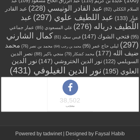
عايدة بن كريّم
(110)
عبد الرزاق الحاج مسعود
(109)
عبد
عبد القادر الونيسي
(228)
عبد القادر
السلام الككلي
(82)
عبد اللطيف علوي
(297)
عبد
عبار
(133)
اللّطيف درباله
(276)
عمار جماعي
علي المسعودي
(85)
كمال الشارني
فتحي الشوك
(147)
(95)
قيس سعيّد
(81)
(297)
محمد
ليلى حاج عمر
(95)
محمد بن نصر
(76)
محمد بن رجب
(64)
ضيف الله
(177)
نصر الدين
منجي باكير
(88)
محمد كشكار
(79)
نور الدين
نور الدين الختروشي
(147)
السويلمي
(122)
نور الدين الغيلوفي
(431)
العلوي
(195)
38,502
معجب
Powered by
tadwinet
| Designed by
Faysal Habib