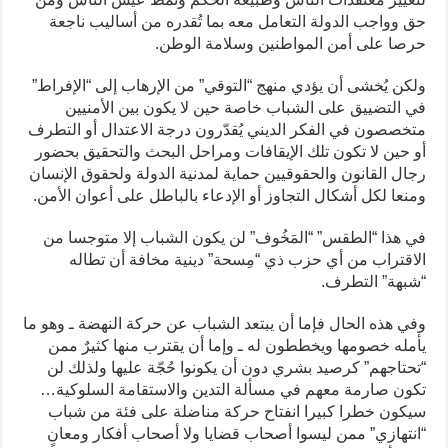
حق وواجب الدولة التعامل معه بما تُقدره من أساليب ناجعة
حرصا على أمن المواطنين وسلامة الوطن.
ولكن يُخشى أن يؤدي منهج “التوقي” من الإرهاب إلى “الإفراط”
في التضييق على الشباب خاصة حين لا يكون بين الأمنيين
متخصصون في الفكر الديني يُقدّرون درجة الاعتدال أو التطرف
أو حين لا تكون تلك الإيقافات ومراحل البحث والتحقيق بحضور
رجال القانون والحقوقيين حماية لمدنية الدولة ولحقوق الإنسان
ومنعا لكل أشكال التجاوز أو الإدعاء بالباطل على أعوان الأمن.
في هذا “الطقس” “المَخُوف” لن يكون الشباب إلا متوجسا من
الاقتراب من أي حزب ذي “مِسحة” دينية مخافة أن تطاله
“شبهة” التطرف.
وفي هذه الحال فإما أن يبتعد الشباب عن حركة النهضة ـ وهو ما
يأمله خصومها ويخططون له ـ وإما أن يقترب منها كثيرٌ ممن
“تحتاجهم” كرصيد بشري دون أن يكونوا حُجّة عليها ولذلك لن
تكون صارمة معهم في مسألة التدين والاستقامة السلوكية…
سيكون خطرا كبيرا انفتاح حركة مناضلة على فئة من شباب
“انتهازي” ممن ليسوا أصحاب قضايا ولا أصحاب أفكار ومعانٍ