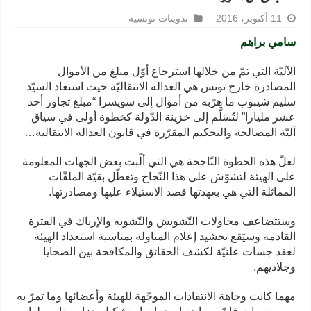
11 أكتوبر، 2016
تدوينات تونسية
سامي براهم
الآليّة التي تمّ من خلالها استرجاع أوّل مبلغ من الأموال
المصادرة خارج تونس هي العدالة الانتقاليّة حيث استعاد السيّد
سليم شيبوب ما هرّبه من أموال إلى سويسرا “مبلغ تجاوز أحد
عشر مليارا” لتُسَلَّم إلى خزينة الدّولة كخطوة أولى في سياق
آليّة المصالحة والتحكيم المقرّرة في قانون العدالة الانتقالية…
لعلّ هذه الخطوة النّاجحة هي التي ألّبت بعض الجهات المعلومة
على الهيئة لتشوّش على هذا النّجاح وتعطّل بقيّة الملفّات
المماثلة التي هي بعهدتها قصد الاستيلاء عليها ومصادرتها.
وستتضاعف محاولات التّشويش والتّشويه والإرباك في الفترة
القادمة وسيَقع تحشيد إعلام المناولة بمناسبة استعداد الهيئة
لعقد جسات علنيّة لكشف الحقائق والمكافحة بين الضحايا
وجلاديهم.
مهما كانت وجاهة الانتقادات الموجّهة للهيئة وأعضائها وما تمرّ به