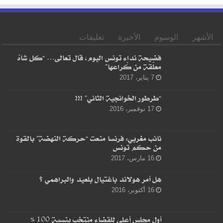
الأشهر
الوسوم
الأخيرة
تعليقات
فضيحة نداء تونس اليوم، قال تعالى… “كل شاهْ
معلّقة من كْراعها”
7 يناير، 2017
“طرطور الخوانجية الثاني” !!!
17 نوفمبر، 2016
نائب مغربي: فرنسا منعت “حركة النهضة” بالقوة
من حكم تونس
16 مارس، 2017
هل أمر هولاند باغتيال بلعيد والبراهمي ؟
16 أكتوبر، 2016
أول مجلس أعلى للقضاء منتخب بنسبة 100 %