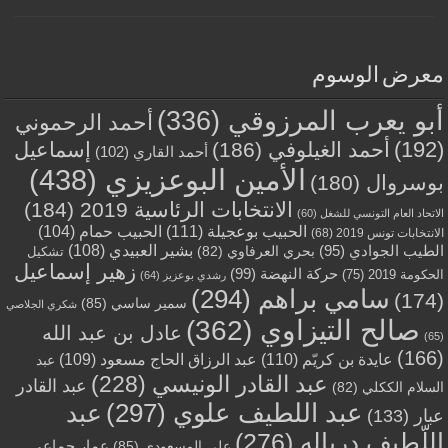
معرض الوسوم
أبو يعرب المرزوقي
(336)
أحمد الرحموني
(192)
أحمد الغيلوفي
(186)
إسماعيل
أحمد القاري
(102)
الأمين البوعزيزي
(438)
بوسروال
(180)
الانتخابات الرئاسية 2019
(184)
الاتحاد العام التونسي للشغل
(60)
الحبيب بوعجيلة
(111)
الحبيب حمام
(104)
الانتخابات تونس 2019
(68)
بشير العبيدي
(108)
الطيب الجوادي
(95)
بحري العرفاوي
(82)
تشكيل
زهير إسماعيل
حركة النهضة
(99)
الحكومة 2019
(75)
رشدي بوعزيز
(64)
سامي براهم
(294)
(174)
سمير ساسي
(85)
شكري الجلاصي
صالح التيزاوي
(362)
عادل بن عبد الله
(65)
(166)
عايدة بن كريّم
(110)
عبد الرزاق الحاج مسعود
(109)
عبد
عبد القادر الونيسي
(228)
عبد القادر
السلام الككلي
(82)
عبد اللطيف علوي
(297)
عبد
عبار
(133)
اللّطيف درباله
(276)
عمار جماعي
علي المسعودي
(85)