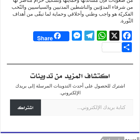
من صعوبات فإنّ مساندتها وحمايتها وتشكيل حزام مناصر لها
من شرفاء المدوّنين والناشطين المدنيين والسياسيين والنّخب
الفكريّة هو واجب وطني وأخلاقي وحماية لما تبقّى من أهداف
الثّورة.
M
T
W
X
F
Share
e
el
h
a
S
ss
e
at
c
h
e
gr
s
e
ar
اكتشاف المزيد من تدوينات
n
a
A
b
e
g
m
p
o
اشترك للحصول على أحدث التدوينات المرسلة إلى بريدك
o
p
er
الإلكتروني.
كتابة بريدك الإلكتروني...
k
اشتراك
الوسوم
سامي براهم