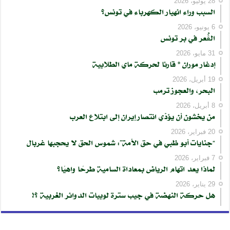
28 يوليو، 2026
السبب وراء انهيار الكهرباء في تونس؟
6 يونيو، 2026
الڨُعر في بر تونس
31 مايو، 2026
إدغار موران * قارئا لحركة ماي الطلابية
19 أبريل، 2026
البحر، والعجوز ترمب
8 أبريل، 2026
من يخشون أن يؤدّي انتصار إيران إلى ابتلاع العرب
20 فبراير، 2026
“جنايات أبو ظبي في حق الأمة”: شموس الحق لا يحجبها غربال
7 فبراير، 2026
لماذا يعد اتهام الرياض بمعاداة السامية طرحًا واهيًا؟
29 يناير، 2026
هل حركة النهضة في جيب سترة لوبيات الدوائر الغربية ؟!