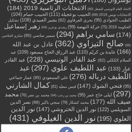
الانتخابات الرئاسية 2019
(184)
الاتحاد العام التونسي للشغل
(60)
الحبيب بوعجيلة
(111)
الحبيب حمام
(104)
الانتخابات تونس 2019
(68)
بشير العبيدي
(108)
الطيب الجوادي
(95)
بحري العرفاوي
(82)
تشكيل
زهير إسماعيل
حركة النهضة
(99)
الحكومة 2019
(75)
رشدي بوعزيز
(64)
سامي براهم
(294)
(174)
سمير ساسي
(85)
شكري الجلاصي
صالح التيزاوي
(362)
عادل بن عبد الله
(65)
(166)
عايدة بن كريّم
(110)
عبد الرزاق الحاج مسعود
(109)
عبد
عبد القادر الونيسي
(228)
عبد القادر
السلام الككلي
(82)
عبد اللطيف علوي
(297)
عبد
عبار
(133)
اللّطيف درباله
(276)
عمار جماعي
علي المسعودي
(85)
كمال الشارني
فتحي الشوك
(147)
(95)
قيس سعيّد
(81)
(297)
محمد
ليلى حاج عمر
(95)
محمد بن نصر
(76)
محمد بن رجب
(64)
ضيف الله
(177)
نصر الدين
منجي باكير
(88)
محمد كشكار
(79)
نور الدين
نور الدين الختروشي
(147)
السويلمي
(122)
نور الدين الغيلوفي
(431)
العلوي
(195)