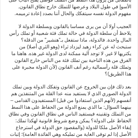
الأسوإ في طول البلاد وعرضها للتملك خارج نطاق القانون.
مفهوم الدولة نفسه سيتفكك والحال أننا بصدد إعادة ترميمه.
العجيب أولا أن من يرى مساسا بالقانون وبسلطة الدولة لا
يلاحظ أن سلطة الدولة في حالة تملك فئة شعبية أو تملك رأس
المال واحدة. فالدولة، ماذا ستفعل بـ”هنشير” من الدقلة؟
ستبحث له عن كراء زهيد ليزداد ثراء (وهو الثري أصلا) من
يكتريها لا غير. لا توجد آلية ممكنة لدى الدولة غير هذه. هاهنا ما
الفرق من هذه الناحية بين تملك فئة من الناس خارج القانون
وتملك قلة رأسمالية رغم أنف القانون (لأن الدولة مجبرة على
هذا الطريق)؟
بعد ذلك فإن بين الخروج عن القانون وتفكك الدولة وبين تملك
الدولة الصوري الذي لا يستفيد منه عدا القلة من المتنفذين هم
أنفسهم (لأنهم الذين استفادوا من قبل) المستفيدون القدامى –
بينهما السؤال: ما الذي يمنع الدولة من الحفاظ على هذا النمط
من التملك وتقنينه فيستفيد الناس في نطاق القانون وفي نطاق
الحفاظ على الدولة؟ يمكن وضع شروط قانونية لهكذا تملك:
إبقاء الأصل ملكا للدولة (والمقصود حق الدولة في استرجاع
الأصل إذا لم توفى الغاية من تمليكه وهي الفائدة العامة)؛ إثبات