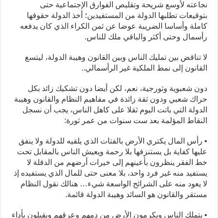
نجاعته لأوسع شريحة وتقليص الفوارق الإجتماعية حتى
بتوقيعات تطلبها الدولة من المستفيدين؛ أخذ الدولة حقوقها
كاملة وأساسا الضريبة عوضا عن ثمن الكراء الذي كان يدفعه
رأسمال وحتى أكثر والباقي ملك للناس.
لا تناقض بين تمليك الناس وبين القانون وهيبة الدولة، ليتسع
القانون إلى نمط الملكية غير الرأسمالي..
دون شعبوية وثورجية، نعم، لكن أيضا دون تشكيك زائد بكل
حراك شعبي ودون ثقة زائدة في مفاهيم النظام والقانون وهيبة
الدولة التي باتت اليوم ثقلا على كاهل الناس، يجب أن نسجل
النقاط المؤلمة بعد ست سنوات من عمر ثورة:
• رأس المال يكتري الأرض بالفتات الذي يلقيه للدولة ولا ينفق
عليها كفاية بل يستنزفها بلا رحمة ويعيش الناس بالمقابل تحت
خط الفقر ينظرون بأعينهم إلى خيرات أرضهم من الدقلة لا
يستفيد منه غير فرد واحد، بلا معنى حتى للمال الذي يستفيده إذ
لا يعود منه على الشرائح الواسعة شيء… هنالك نقول النظام
مستقر والقانون هو السائد وهيبة الدولة قائمة.
• يتملك الناس ويكرمون الأرض من دمهم وعرقهم ويقبلون بأداء