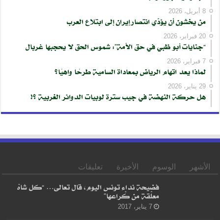
8 أبريل، 2026
من يخشون أن يؤدّي انتصار إيران إلى ابتلاع العرب
20 فبراير، 2026
“جنايات أبو ظبي في حق الأمة”: شموس الحق لا يحجبها غربال
7 فبراير، 2026
لماذا يعد اتهام الرياض بمعاداة السامية طرحًا واهيًا؟
29 يناير، 2026
هل حركة النهضة في جيب سترة لوبيات الدوائر الغربية ؟!
الأشهر
الوسوم
الأخيرة
تعليقات
فضيحة نداء تونس اليوم، قال تعالى… “كل شاهْ
معلّقة من كْراعها”
7 يناير، 2017