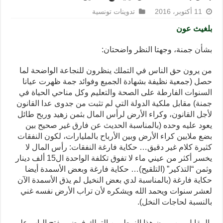
11 أكتوبر، 2016
تدوينات تونسية
بلغيث عون
بشأن جمنة، وجهتا النظر واضحتان:
من يرون حق الناس في التملك ينظرون للنجاعة الواضحة لما
حصل (جمعية نظيفة بشهادة الجميع وفوائد جمة ظهرت عيانا
السنوات الفارطة على الصحة والتعليم وكل مناحي الحياة في
جمنة) مقابل ملكية الدولة التي لم تثبت من جدوى عدا القانون
لأجل القانون، وكراء الأرض لرأس المال بثمن زهيد وربح طائل
يعود عليه وحده (بالمناسبة الحديث عن فارق غير صحيح بين
بضع ملايين كراء الأرض وبين الأرباح بالمليارات، لكون النفقات
كثيرة كلام غير دقيق… حكاية فارغة النفقات: رأس المال لا
يخسر أكثر من عيني ماء لا تفوق تكلفة الواحدة ال15 ألف دينار
وثمن “التذكير” (التلقيح)… حكاية فارغة وبعض الأسمدة أيضا
حكاية فارغة (بالمناسبة لدي بعض النخيل لم يذق الأسمدة الآن
لعشر سنوات ويحمد الله ويشكره لأن تراب الأرض نفسه غني
بالنسبة لحاجات النخل).
بالمقابل من يرون هذا النمط من التملك فوضى يفتح الباب على