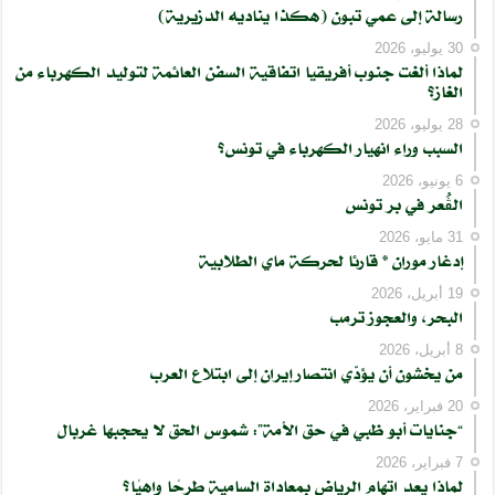
رسالة إلى عمي تبون (هكذا يناديه الدزيرية)
30 يوليو، 2026
لماذا ألغت جنوب أفريقيا اتفاقية السفن العائمة لتوليد الكهرباء من
الغاز؟
28 يوليو، 2026
السبب وراء انهيار الكهرباء في تونس؟
6 يونيو، 2026
الڨُعر في بر تونس
31 مايو، 2026
إدغار موران * قارئا لحركة ماي الطلابية
19 أبريل، 2026
البحر، والعجوز ترمب
8 أبريل، 2026
من يخشون أن يؤدّي انتصار إيران إلى ابتلاع العرب
20 فبراير، 2026
“جنايات أبو ظبي في حق الأمة”: شموس الحق لا يحجبها غربال
7 فبراير، 2026
لماذا يعد اتهام الرياض بمعاداة السامية طرحًا واهيًا؟