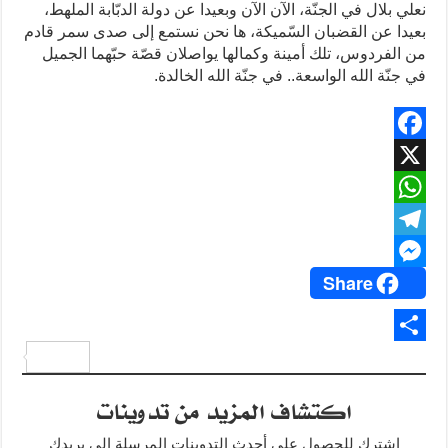
نعلي بلال في الجنّة، الآن الآن وبعيدا عن دولة الدبّابة الملهط،
بعيدا عن القضبان السّميكة، ها نحن نستمع إلى صدى سمر قادم
من الفردوس، تلك أمينة وكمالها يواصلان قصّة حبّهما الجميل
في جنّة الله الواسعة.. في جنّة الله الخالدة.
F
X
a
W
c
T
e
h
Share
M
b
a
e
o
e
t
l
o
e
s
s
S
A
g
k
s
h
اكتشاف المزيد من تدوينات
p
e
r
a
p
a
n
اشترك للحصول على أحدث التدوينات المرسلة إلى بريدك