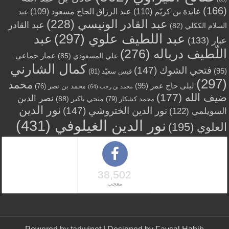
(166)
عايدة بن كريّم
(110)
عبد الرزاق الحاج مسعود
(109)
عبد
عبد القادر الونيسي
(228)
عبد القادر
السلام الككلي
(82)
عبد اللطيف علوي
(297)
عبد
عبار
(133)
اللّطيف درباله
(276)
عمار جماعي
علي المسعودي
(85)
كمال الشارني
فتحي الشوك
(147)
(95)
قيس سعيّد
(81)
(297)
محمد
ليلى حاج عمر
(95)
محمد بن نصر
(76)
محمد بن رجب
(64)
ضيف الله
(177)
نصر الدين
منجي باكير
(88)
محمد كشكار
(79)
نور الدين
نور الدين الختروشي
(147)
السويلمي
(122)
نور الدين الغيلوفي
(431)
العلوي
(195)
38,502
معجب