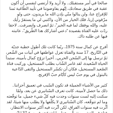
صالحا في أمر مستقبلك.. ولا أريد ولا أرتضي لنفسي أن أكون
عقبة في طريق سعادتك، إنّهم يفاوضوننا في تأييد الطّاغية ثمنا
للإفراج عنا، ولن ينالوا منّي بإذن الله ما يريدون، حتى ولو
مزّقوني إربا، فلك الخيار من الآن، واكتبي لي ما يستقرّ رأيك
عليه، والله يوفقك لما فيه الخير”، ثمّ انصرف وانصرفت.. لاحقا
ردّت عليه الفتاة بقصيدة “دعني أشاركك هذا الطّريق”، عاتبته
فيها عن طلبه ذاك.
أفرج عن كمال سنة 1975، ربّما كانت تلك أطول خطبة جديّة
في التّاريخ، 17 سنة والفتاة تغزل عواطفها في أبيات من الشّعر،
ثمّ ترسل بها إلى السّجن الحربي.. أخيرا تزوّج كمال بأمينة، ستبدأ
الحياة السّعيدة، لقد غامر الشّاب بطلب المستحيل، وركبت فتاة
الصّعيد المستحيل، فكان أن تكسّر المستحيل والتقى الدّاعية
بالبتول في يوم حبّ ليس كأيّام حبّ الإفرنج.
كثير من الأشياء الجميلة قد تكون السّبب في تعميق أحزاننا..
ذلك ما حصل لأمينة، كانت تعرف السّنانيري عن بعد، ولمّا
سكنت إليه لست سنوات وجدت فيه كلّ شيء جميل، ما توقّعته
وما لم تتوقّعه، كان السّنانيري لا يكلّفها ولا يطلب منها شيئا، لقد
أثّرت فيه سنوات الفراق، لكن أثّرت فيه أكثر سنوات الانتظار،
فتاة في العشرين تترقّب خطيبها لتتزوّجه في سنّ 37 ! إنّه