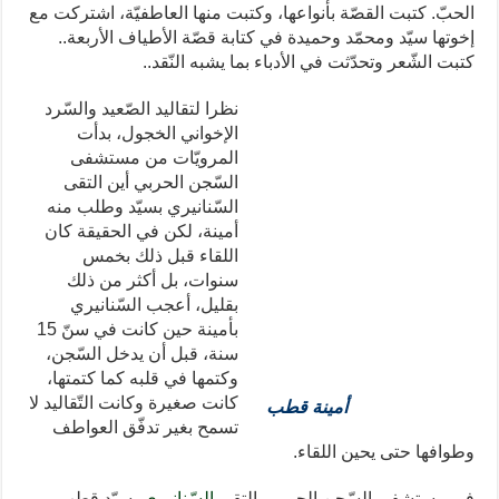
الحبّ. كتبت القصّة بأنواعها، وكتبت منها العاطفيّة، اشتركت مع
إخوتها سيّد ومحمّد وحميدة في كتابة قصّة الأطياف الأربعة..
كتبت الشّعر وتحدّثت في الأدباء بما يشبه النّقد..
نظرا لتقاليد الصّعيد والسّرد
الإخواني الخجول، بدأت
المرويّات من مستشفى
السّجن الحربي أين التقى
السّنانيري بسيّد وطلب منه
أمينة، لكن في الحقيقة كان
اللقاء قبل ذلك بخمس
سنوات، بل أكثر من ذلك
بقليل، أعجب السّنانيري
بأمينة حين كانت في سنّ 15
سنة، قبل أن يدخل السّجن،
وكتمها في قلبه كما كتمتها،
كانت صغيرة وكانت التّقاليد لا
أمينة قطب
تسمح بغير تدفّق العواطف
وطوافها حتى يحين اللقاء.
في مستشفى السّجن الحربي، التقى
السّنانيري
بسيّد قطب