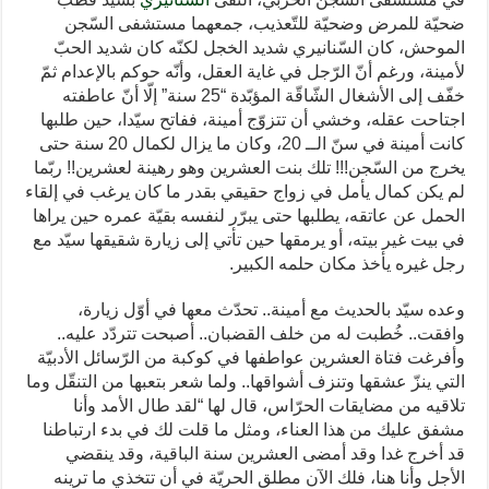
ضحيّة للمرض وضحيّة للتّعذيب، جمعهما مستشفى السّجن
الموحش، كان السّنانيري شديد الخجل لكنّه كان شديد الحبّ
لأمينة، ورغم أنّ الرّجل في غاية العقل، وأنّه حوكم بالإعدام ثمّ
خفّف إلى الأشغال الشّاقّة المؤبّدة “25 سنة” إلّا أنّ عاطفته
اجتاحت عقله، وخشي أن تتزوّج أمينة، ففاتح سيّدا، حين طلبها
كانت أمينة في سنّ الــ 20، وكان ما يزال لكمال 20 سنة حتى
يخرج من السّجن!!! تلك بنت العشرين وهو رهينة لعشرين!! ربّما
لم يكن كمال يأمل في زواج حقيقي بقدر ما كان يرغب في إلقاء
الحمل عن عاتقه، يطلبها حتى يبرّر لنفسه بقيّة عمره حين يراها
في بيت غير بيته، أو يرمقها حين تأتي إلى زيارة شقيقها سيّد مع
رجل غيره يأخذ مكان حلمه الكبير.
وعده سيّد بالحديث مع أمينة.. تحدّث معها في أوّل زيارة،
وافقت.. خُطبت له من خلف القضبان.. أصبحت تتردّد عليه..
وأفرغت فتاة العشرين عواطفها في كوكبة من الرّسائل الأدبيّة
التي ينزّ عشقها وتنزف أشواقها.. ولما شعر بتعبها من التنقّل وما
تلاقيه من مضايقات الحرّاس، قال لها “لقد طال الأمد وأنا
مشفق عليك من هذا العناء، ومثل ما قلت لك في بدء ارتباطنا
قد أخرج غدا وقد أمضى العشرين سنة الباقية، وقد ينقضي
الأجل وأنا هنا، فلك الآن مطلق الحريّة في أن تتخذي ما ترينه