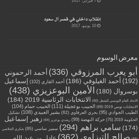
7 فبراير، 2017
إنقلاب داخلي في قصر آل سعود
10 يونيو، 2017
معرض الوسوم
أبو يعرب المرزوقي
(336)
أحمد الرحموني
(192)
أحمد الغيلوفي
(186)
إسماعيل
أحمد القاري
(102)
الأمين البوعزيزي
(438)
بوسروال
(180)
الانتخابات الرئاسية 2019
(184)
الاتحاد العام التونسي للشغل
(60)
الحبيب بوعجيلة
(111)
الحبيب حمام
(104)
الانتخابات تونس 2019
(68)
بشير العبيدي
(108)
الطيب الجوادي
(95)
بحري العرفاوي
(82)
تشكيل
زهير إسماعيل
حركة النهضة
(99)
الحكومة 2019
(75)
رشدي بوعزيز
(64)
سامي براهم
(294)
(174)
سمير ساسي
(85)
شكري الجلاصي
صالح التيزاوي
(362)
عادل بن عبد الله
(65)