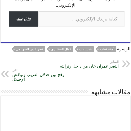
r
الإلكتروني.
m
g
e
كتابة بريدك الإلكتروني...
e
اشتراك
r
الوسوم
أمينة قطب
عيد الحب
كمال السنانيري
نصر الدين السويلمي
السابق
انتصر عمران خان من داخل زنزانته
التالي
رفح بين خذلان القريب وتوحّش
الإحتلال
مقالات مشابهة