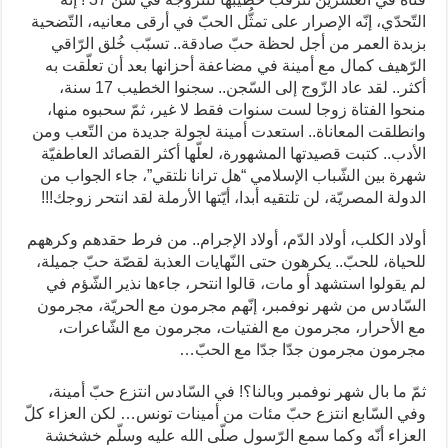
التّحدّي، إنّه الإصرار على تمثُّل الحبّ في أرقى معانيه، التّضحية
بزبدة العمر من أجل لحظة حبّ صادقة.. تسبّب خُلق الرّاقي
الرّهيف كمال مع أمينة في مضاعفة أحزانها بعد أن تعلّقت به
أكثر.. لقد عاد الزّوج إلى السّجن.. سجنوا الخطيب 17 سنة،
منحوا الفتاة زوجا لست سنوات فقط لا غير، ثمّ سحبوه منها،
وانطلقت المعاناة.. استعدت أمينة لجولة جديدة من التّعب ومن
الأدب.. كتبت قصيدتها المشهورة، لعلّها أكثر القصائد العاطفيّة
شهرة بين الشّباب الإسلامي “هل ترانا نلتقي”، جاء الجواب من
الدولة المصريّة، لن تلتقيه أبدا، أيّتها الأرملة لقد انتحر زوجك!!!
أولاد الكلب، أولاد الدّم، أولاد الإجرام.. من فرط حقدهم وكرههم
للحياة، للحبّ.. يكرهون حتى النّهايات العذبة لقصّة حبّ جميلة،
لم يقولوا استشهد أو مات، قالوا انتحر، جاءها نذير الشّؤم في
السّادس من شهر نوفمبر، إنّهم مجرمون مع الحريّة، مجرمون
مع الأحرار، مجرمون مع الفتيات، مجرمون مع الشّاعرات،
مجرمون مجرمون جدّا جدّا مع الحبّ…
ثمّ ما بال شهر نوفمبر وبالنا؟! في السّادس انتزع حبّ أمينة،
وفي السّابع انتزع حبّ مئات من أمينات تونس… لكن العزاء كلّ
العزاء أنّه وكما سمع الرّسول صلّى الله عليه وسلّم خشخشة