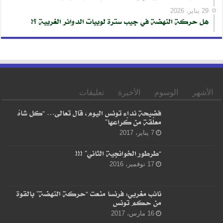
29 يناير، 2026
هل حركة النهضة في جيب سترة لوبيات الدوائر الغربية ؟!
الأشهر
الوسوم
الأخيرة
تعليقات
فضيحة نداء تونس اليوم، قال تعالى… “كل شاهْ
معلّقة من كْراعها”
7 يناير، 2017
“طرطور الخوانجية الثاني” !!!
17 نوفمبر، 2016
نائب مغربي: فرنسا منعت “حركة النهضة” بالقوة
من حكم تونس
16 مارس، 2017