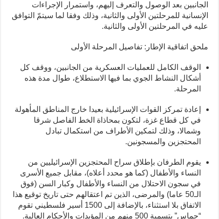
الجانبين بعد الوصول والتعرف إليهم، واستمرار الإجراءات
الإنسانية للمرحلتين الأولى والثانية، وذلك وفقا لما سيتمّ التوافق
عليه في المرحلتين الأولى والثانية.
ملحق اتفاقية الإطار: تفاصيل المرحلة الأولى
الوقف الكامل للعمليات العسكرية من الجانبين، ووقف كل
أشكال النشاط الجوي بما فيها الاستطلاع، طوال مدة هذه
المرحلة.
إعادة تمركز القوات الإسرائيلية بعيدا خارج المناطق المأهولة
في كل قطاع غزة، لتكون بمحاذاة الخط الفاصل شرقا
وشمالا، وذلك لتمكين الأطراف من استكمال تبادل
المحتجزين والمسجونين.
يقوم الطرفان بإطلاق سراح المحتجزين الإسرائيليين من
النساء والأطفال (كما هو محدد أعلاه)، مقابل جميع الأسرى
في سجون الاحتلال من النساء والأطفال وكبار السن (فوق
الـ50 عاما) والمرضى، الذين تم اعتقالهم حتى تاريخ توقيع هذا
الاتفاق بلا استثناء، بالإضافة إلى 1500 أسير فلسطيني تقوم
“حماس” بتسمية 500 منهم من المؤبدات والأحكام العالية.