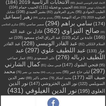
الانتخابات الرئاسية 2019
(184)
الاتحاد العام التونسي للشغل
(60)
الحبيب بوعجيلة
(111)
الحبيب حمام
(104)
الانتخابات تونس 2019
(68)
بشير العبيدي
(108)
الطيب الجوادي
(95)
بحري العرفاوي
(82)
تشكيل
زهير إسماعيل
حركة النهضة
(99)
الحكومة 2019
(75)
رشدي بوعزيز
(64)
سامي براهم
(294)
(174)
سمير ساسي
(85)
شكري الجلاصي
صالح التيزاوي
(362)
عادل بن عبد الله
(65)
(166)
عايدة بن كريّم
(110)
عبد الرزاق الحاج مسعود
(109)
عبد
عبد القادر الونيسي
(228)
عبد القادر
السلام الككلي
(82)
عبد اللطيف علوي
(297)
عبد
عبار
(133)
اللّطيف درباله
(276)
عمار جماعي
علي المسعودي
(85)
كمال الشارني
فتحي الشوك
(147)
(95)
قيس سعيّد
(81)
(297)
محمد
ليلى حاج عمر
(95)
محمد بن نصر
(76)
محمد بن رجب
(64)
ضيف الله
(177)
نصر الدين
منجي باكير
(88)
محمد كشكار
(79)
نور الدين
نور الدين الختروشي
(147)
السويلمي
(122)
نور الدين الغيلوفي
(431)
العلوي
(195)