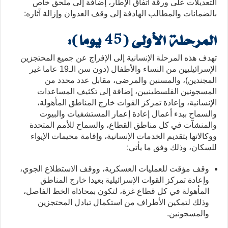
التعديلات على ورقة اتفاق الإطار، إضافة إلى ملحق خاص
بالضمانات والمطالب الهادفة إلى وقف العدوان وإزالة آثاره:
المرحلة الأولى (45 يوما):
تهدف هذه المرحلة الإنسانية إلى الإفراج عن جميع المحتجزين
الإسرائيليين من النساء والأطفال (دون سن الـ19 عاما غير
المجندين)، والمسنين والمرضى، مقابل عدد محدد من
المسجونين الفلسطينيين، إضافة إلى تكثيف المساعدات
الإنسانية، وإعادة تمركز القوات خارج المناطق المأهولة،
والسماح ببدء أعمال إعادة إعمار المستشفيات والبيوت
والمنشآت في كل مناطق القطاع، والسماح للأمم المتحدة
ووكالاتها بتقديم الخدمات الإنسانية، وإقامة مخيمات الإيواء
للسكان، وذلك وفق ما يأتي:
وقف مؤقت للعمليات العسكرية، ووقف الاستطلاع الجوي،
وإعادة تمركز القوات الإسرائيلية بعيدا خارج المناطق
المأهولة في كل قطاع غزة، لتكون بمحاذاة الخط الفاصل،
وذلك لتمكين الأطراف من استكمال تبادل المحتجزين
والمسجونين.