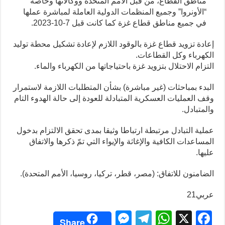
مناطق القطاع، من قبل الأمم المتحدة ووكالاتها وخاصة
“الأونروا” وجميع المنظمات الدولية العاملة لمباشرة عملها
في جميع مناطق قطاع غزة كما كانت قبل 7-10-2023.
إعادة تزويد قطاع غزة بالوقود اللازم لإعادة تشكيل محطة توليد
الكهرباء وكل القطاعات.
التزام الاحتلال بتزويد غزة باحتياجاتها من الكهرباء والماء.
البدء بمباحثات (غير مباشرة) بشأن المتطلبات اللازمة لاستمرار
وقف العمليات العسكرية المتبادلة للعودة إلى حالة الهدوء التام
والمتبادل.
عملية التبادل مرتبطة ارتباطا وثيقا بمدى تحقق الالتزام بدخول
المساعدات الكافية والإغاثة والإيواء التي تمّ ذكرها والاتفاق
عليها.
الضامنون للاتفاق: (مصر، قطر، تركيا، روسيا، الأمم المتحدة).
عربي21
M
T
W
X
F
Share