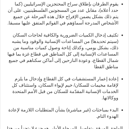
يقوم الطرفان بإطلاق سراح المحتجزين الإسرائيليين (كما
حدد أعلاه)، مقابل عدد من المسجونين الفلسطينيين، على أن
يتم ذلك بشكل يضمن الإفراج خلال هذه المرحلة عن جميع
الأشخاص المدرجة أسماؤهم في القوائم المتفق عليها مسبقا.
تكثيف إدخال الكميات الضرورية والكافية لحاجات السكان
(سيتم تحديدها) من المساعدات الإنسانية والوقود وما يشبه
ذلك، بشكل يومي، وكذلك إتاحة وصول كميات مناسبة من
المساعدات الإنسانية إلى كل المناطق في قطاع غزة بما فيها
شمال القطاع، وعودة النازحين إلى أماكن سكناهم في جميع
مناطق القطا
إعادة إعمار المستشفيات في كل القطاع وإدخال ما يلزم
لإقامة مخيمات للسكان/ خيم لإيواء السكان، واستئناف كل
الخدمات الإنسانية المقدّمة للسكان من قبل الأمم المتحدة
ووكالاتها.
البدء بمباحثات (غير مباشرة) بشأن المتطلبات اللازمة لإعادة
الهدوء التام.
الملحق المرفق بتفاصيل المرحلة الأولى هو جزء لا يتجزأ من هذا