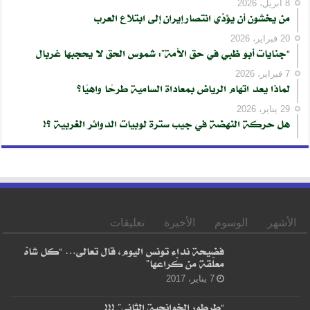
8 أبريل، 2026
من يخشون أن يؤدّي انتصار إيران إلى ابتلاع العرب
20 فبراير، 2026
“جنايات أبو ظبي في حق الأمة”: شموس الحق لا يحجبها غربال
7 فبراير، 2026
لماذا يعد اتهام الرياض بمعاداة السامية طرحًا واهيًا؟
29 يناير، 2026
هل حركة النهضة في جيب سترة لوبيات الدوائر الغربية ؟!
الأشهر
الوسوم
الأخيرة
تعليقات
فضيحة نداء تونس اليوم، قال تعالى… “كل شاهْ
معلّقة من كْراعها”
7 يناير، 2017
“طرطور الخوانجية الثاني” !!!