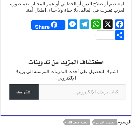
المعتصم أو صلاح الدين أو الخطابي أو عمر المختار. نعم صورة
العرب تغيرت في العالم، بلا حياة ولا حياء، أطلال أمة.
M
T
W
X
F
Share
e
el
h
a
S
ss
e
at
c
h
e
gr
s
e
ar
اكتشاف المزيد من تدوينات
n
a
A
b
e
g
m
p
o
اشترك للحصول على أحدث التدوينات المرسلة إلى بريدك
o
p
er
الإلكتروني.
كتابة بريدك الإلكتروني...
k
اشتراك
الوسوم
الصمت العربي
محمد ضيف الله