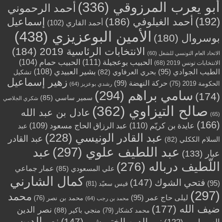
أبو يعرب المرزوقي
(336)
أحمد الرحموني
(192)
أحمد الغيلوفي
(186)
إسماعيل
أحمد القاري
(102)
الأمين البوعزيزي
(438)
بوسروال
(180)
الانتخابات الرئاسية 2019
(184)
الاتحاد العام التونسي للشغل
(60)
الحبيب بوعجيلة
(111)
الحبيب حمام
(104)
الانتخابات تونس 2019
(68)
بشير العبيدي
(108)
الطيب الجوادي
(95)
بحري العرفاوي
(82)
تشكيل
زهير إسماعيل
حركة النهضة
(99)
الحكومة 2019
(75)
رشدي بوعزيز
(64)
سامي براهم
(294)
(174)
سمير ساسي
(85)
شكري الجلاصي
صالح التيزاوي
(362)
عادل بن عبد الله
(65)
(166)
عايدة بن كريّم
(110)
عبد الرزاق الحاج مسعود
(109)
عبد
عبد القادر الونيسي
(228)
عبد القادر
السلام الككلي
(82)
عبد اللطيف علوي
(297)
عبد
عبار
(133)
اللّطيف درباله
(276)
عمار جماعي
علي المسعودي
(85)
كمال الشارني
فتحي الشوك
(147)
(95)
قيس سعيّد
(81)
(297)
محمد
ليلى حاج عمر
(95)
محمد بن نصر
(76)
محمد بن رجب
(64)
ضيف الله
(177)
نصر الدين
منجي باكير
(88)
محمد كشكار
(79)
نور الدين
نور الدين الختروشي
(147)