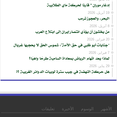
إدغار موران * قارئا لحركة ماي الطلابية
19 أبريل، 2026
البحر، والعجوز ترمب
8 أبريل، 2026
من يخشون أن يؤدّي انتصار إيران إلى ابتلاع العرب
20 فبراير، 2026
“جنايات أبو ظبي في حق الأمة”: شموس الحق لا يحجبها غربال
7 فبراير، 2026
لماذا يعد اتهام الرياض بمعاداة السامية طرحًا واهيًا؟
29 يناير، 2026
هل حركة النهضة في جيب سترة لوبيات الدوائر الغربية ؟!
الأشهر
الوسوم
الأخيرة
تعليقات