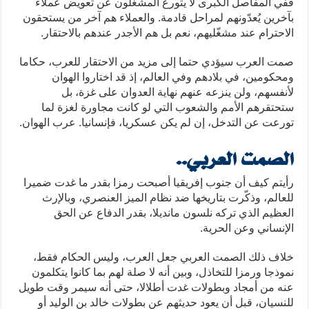
ففي المفاصل الكبرى لا يتورع المشغلون عن تعويض عملاء
بآخرين يُعدّونهم لمراحل قادمة. والعملاء هم آخر من يستحقون
الاحترام عند مشغّليهم، نعم بل هم الأجدر عندهم بالاحتقار.
صمت العرب سيؤدي حتما إلى مزيد من الاحتقار للعرب، حكاما
ومحكومين، في بلادهم وفي العالم، إذ قد اختاروا الهوان
لأنفسهم، ولن ينزعه عنهم نهاية العدوان على غزة، بل
ستحتقرهم الأمم والشعوب التي لو كانت مجاورة لغزة لما
تورعت عن التدخل، إن لم يكن عسكريا، فإنسانيا. عرب الهوان.
الصمت العربي..
رأيتم كيف أن جنوب إفريقيا أصبحت رمزا بقدر ما غدت ضميرا
للعالم، وذكّرت بتاريخها ضد نظام الميز العنصري، وبالإرث
العظيم الذي تركه نلسون مانديلا، بقدر الدفاع عن الحق
الإنساني وعن الحرية.
خلاف ذلك الصمت العربي جعل العرب، وليس الحكام فقط،
نموذجا ورمزا للتخاذل، وبين أنه لا صلة لهم بما كانوا يتكلمون
عنه من أمجاد وبطولات غدت أطلالا، حتى أنه سيمر وقت طويل
للنسيان، قبل أن يعود حديثهم عن بطولات خالد بن الوليد أو