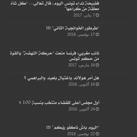
فضيحة نداء تونس اليوم، قال تعالى… “كل شاهْ
معلّقة من كْراعها”
7 يناير، 2017
“طرطور الخوانجية الثاني” !!!
17 نوفمبر، 2016
نائب مغربي: فرنسا منعت “حركة النهضة” بالقوة
من حكم تونس
16 مارس، 2017
هل أمر هولاند باغتيال بلعيد والبراهمي ؟
16 أكتوبر، 2016
أول مجلس أعلى للقضاء منتخب بنسبة 100 %
24 أكتوبر، 2016
“اليوم باشْ ناكلُو ربّكم” !!!
22 نوفمبر، 2016