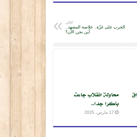
التالي
الحرب على غزّة.. خلاصة المشهد..
أين نحن الآن؟
اق
محاولة انقلاب جاءت
باكرا جدا..
17 مارس، 2025