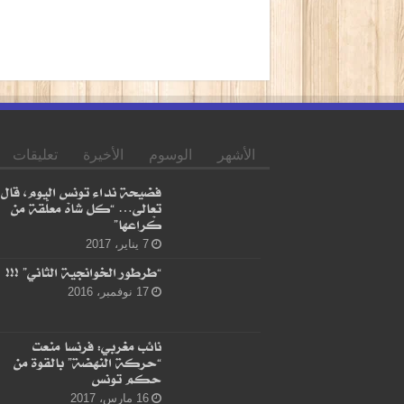
الأشهر
الوسوم
الأخيرة
تعليقات
فضيحة نداء تونس اليوم، قال
تعالى… “كل شاهْ معلّقة من
كْراعها”
7 يناير، 2017
“طرطور الخوانجية الثاني” !!!
17 نوفمبر، 2016
نائب مغربي: فرنسا منعت
“حركة النهضة” بالقوة من
حكم تونس
16 مارس، 2017