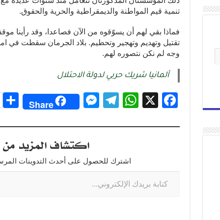
ذلك المؤسستان المذكورتان تتعامل منذ سنوات عديدة مع ا
تنمية قيم المواطنة والديمقراطية والحرية والحقوق.
فماذا بقي لهم أن يسوّقوه من الآن فصاعدا، وقد رأينا مو
تقتيل وتهديم وتهجير وتحطيم. بلاد الجرمان سقطت في ا
وجه لم نكن نتصوره لهم.
ألمانيا شريك حربي لدولة الاحتلال
S
M
T
W
X
F
Share
h
e
el
h
a
r
ss
e
at
c
اكتشاف المزيد من ت
e
e
gr
s
e
n
a
A
b
اشترك للحصول على أحدث التدوينات المرسلة
g
m
p
o
er
p
o
k