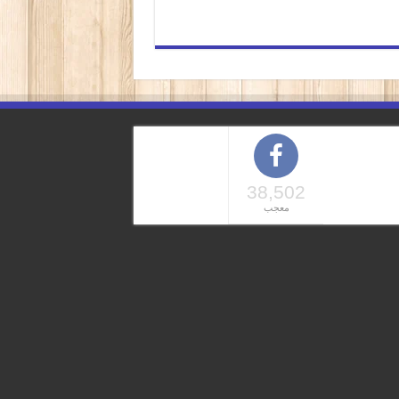
38,502
معجب