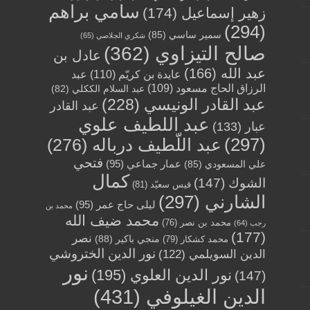
سامي براهم
زهير إسماعيل
(174)
(294)
سمير ساسي
(85)
شكري الجلاصي
(65)
صالح التيزاوي
(362)
عادل بن
عبد الله
(166)
عايدة بن كريّم
(110)
عبد
الرزاق الحاج مسعود
(109)
عبد السلام الككلي
(82)
عبد القادر الونيسي
(228)
عبد القادر
عبد اللطيف علوي
عبار
(133)
(297)
عبد اللّطيف درباله
(276)
فتحي
عمار جماعي
(95)
علي المسعودي
(85)
كمال
الشوك
(147)
قيس سعيّد
(81)
الشارني
(297)
ليلى حاج عمر
(95)
محمد بن
محمد ضيف الله
محمد بن نصر
(76)
رجب
(64)
(177)
نصر
منجي باكير
(88)
محمد كشكار
(79)
نور الدين الختروشي
الدين السويلمي
(122)
نور
نور الدين العلوي
(195)
(147)
الدين الغيلوفي
(431)