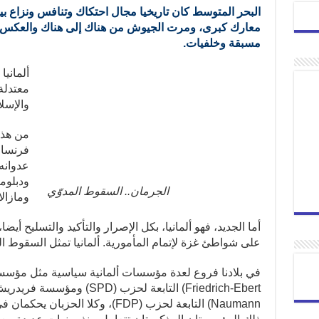
البحر المتوسط كان تاريخيا مجال احتكاك وتنافس ونزاع بي
معارك كبرى، ومرت الجيوش من هناك إلى هناك والعكس،
مسبقة وخلفيات.
ألماني
معتدلة 
والإسلا
من هذه
فرنسا 
عدوانه
ودبلوما
الجرمان.. السقوط المدوّي
ومازال
أما الجديد، فهو ألمانيا، بكل الإصرار والتأكيد والتسليح أيضا
على شواطئ غزة لإتمام المأمورية. ألمانيا تمثل السقوط ال
Naumann) التابعة لحزب (FDP)، وكلا ا