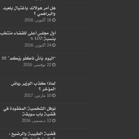
هل أمر هولاند باغتيال بلعيد
والبراهمي ؟
16 أكتوبر، 2016
أول مجلس أعلى للقضاء منتخب
بنسبة 100 %
24 أكتوبر، 2016
“اليوم باشْ ناكلُو ربّكم” !!!
22 نوفمبر، 2016
لماذا كذب الوزير رياض
المؤخر ؟
10 مارس، 2017
نوفل الشخصية المفقودة في
قضية باب سويقة
12 ديسمبر، 2016
قضية الطبيبة والرضيع :
شيئا من الحياء !!!