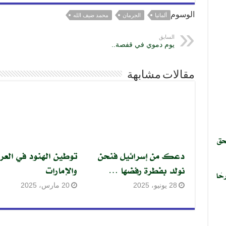
الوسوم
ألمانيا
الجرمان
محمد ضيف الله
السابق
يوم دموي في قفصة..
مقالات مشابهة
حق
دعك من إسرائيل فنحن
توطين الهنود في العر
نولد بفطرة رفضها …
والإمارات
حًا
28 يونيو، 2025
20 مارس، 2025