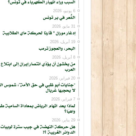
السبب وراء انهيار الكهرباء في تونس؟
6 يونيو، 2026
الڨُعر في بر تونس
31 مايو، 2026
إدغار موران * قارئا لحركة ماي الطلابية
19 أبريل، 2026
البحر، والعجوز ترمب
8 أبريل، 2026
من يخشون أن يؤدّي انتصار إيران إلى ابتلاع
العرب
20 فبراير، 2026
“جنايات أبو ظبي في حق الأمة”: شموس ال
لا يحجبها غربال
7 فبراير، 2026
لماذا يعد اتهام الرياض بمعاداة السامية طر
واهيًا؟
29 يناير، 2026
هل حركة النهضة في جيب سترة لوبيات
الدوائر الغربية ؟!