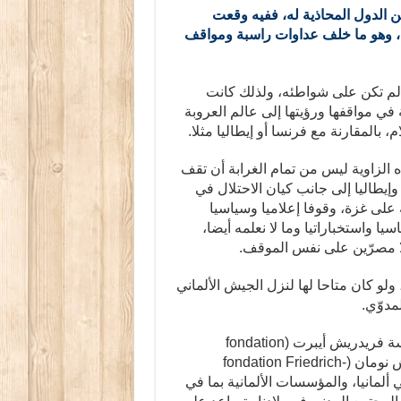
ن الدول المحاذية له، ففيه وقعت
 وهو ما خلف عداوات راسبة ومواقف
ا لم تكن على شواطئه، ولذلك كانت
في مواقفها ورؤيتها إلى عالم العروبة
م، بالمقارنة مع فرنسا أو إيطاليا مثلا.
 الزاوية ليس من تمام الغرابة أن تقف
وإيطاليا إلى جانب كيان الاحتلال في
 على غزة، وقوفا إعلاميا وسياسيا
سيا واستخباراتيا وما لا نعلمه أيضا،
ا مصرّين على نفس الموقف.
، ولو كان متاحا لها لنزل الجيش الألماني
مدوّي.
في بلادنا فروع لعدة مؤسسات ألمانية سياسية مثل مؤسسة فريدريش أيبرت (fondation
Friedrich-Ebert) التابعة لحزب (SPD) ومؤسسة فريدريش نومان (fondation Friedrich-
لحزبان يحكمان في ألمانيا، والمؤسسات الألمانية بما في