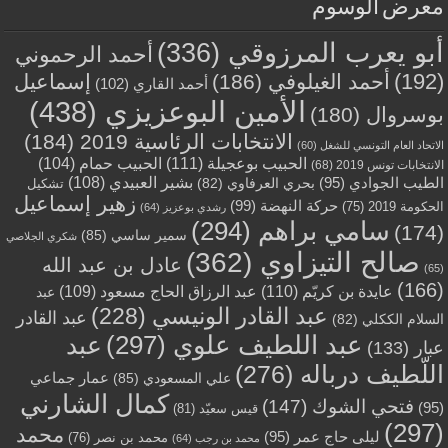
معرض الوسوم
أبو يعرب المرزوقي
(336)
أحمد الرحموني
(192)
أحمد الغيلوفي
(186)
إسماعيل
أحمد القاري
(102)
الأمين البوعزيزي
(438)
بوسروال
(180)
الانتخابات الرئاسية 2019
(184)
الاتحاد العام التونسي للشغل
(60)
الحبيب بوعجيلة
(111)
الحبيب حمام
(104)
الانتخابات تونس 2019
(68)
بشير العبيدي
(108)
الطيب الجوادي
(95)
بحري العرفاوي
(82)
تشكيل
زهير إسماعيل
حركة النهضة
(99)
الحكومة 2019
(75)
رشدي بوعزيز
(64)
سامي براهم
(294)
(174)
سمير ساسي
(85)
شكري الجلاصي
صالح التيزاوي
(362)
عادل بن عبد الله
(65)
(166)
عايدة بن كريّم
(110)
عبد الرزاق الحاج مسعود
(109)
عبد
عبد القادر الونيسي
(228)
عبد القادر
السلام الككلي
(82)
عبد اللطيف علوي
(297)
عبد
عبار
(133)
اللّطيف درباله
(276)
عمار جماعي
علي المسعودي
(85)
كمال الشارني
فتحي الشوك
(147)
(95)
قيس سعيّد
(81)
(297)
محمد
ليلى حاج عمر
(95)
محمد بن نصر
(76)
محمد بن رجب
(64)