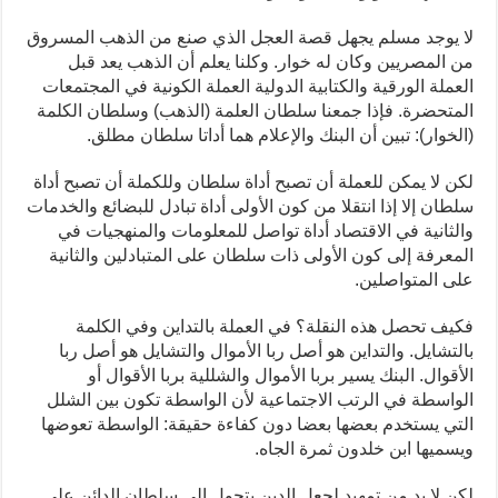
لا يوجد مسلم يجهل قصة العجل الذي صنع من الذهب المسروق
من المصريين وكان له خوار. وكلنا يعلم أن الذهب يعد قبل
العملة الورقية والكتابية الدولية العملة الكونية في المجتمعات
المتحضرة. فإذا جمعنا سلطان العلمة (الذهب) وسلطان الكلمة
(الخوار): تبين أن البنك والإعلام هما أداتا سلطان مطلق.
لكن لا يمكن للعملة أن تصبح أداة سلطان وللكملة أن تصبح أداة
سلطان إلا إذا انتقلا من كون الأولى أداة تبادل للبضائع والخدمات
والثانية في الاقتصاد أداة تواصل للمعلومات والمنهجيات في
المعرفة إلى كون الأولى ذات سلطان على المتبادلين والثانية
على المتواصلين.
فكيف تحصل هذه النقلة؟ في العملة بالتداين وفي الكلمة
بالتشايل. والتداين هو أصل ربا الأموال والتشايل هو أصل ربا
الأقوال. البنك يسير بربا الأموال والشللية بربا الأقوال أو
الواسطة في الرتب الاجتماعية لأن الواسطة تكون بين الشلل
التي يستخدم بعضها بعضا دون كفاءة حقيقة: الواسطة تعوضها
ويسميها ابن خلدون ثمرة الجاه.
لكن لا بد من تمهيد لجعل الدين يتحول إلى سلطان الدائن على