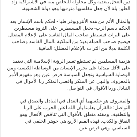
دين العجل ببعديه وكل محاولة للتخلص منه في الاشتراكية زاد
الطين بلة لأن جعل مفلسيها مترفيها وهو دولة الشعبوية.
والمثال الأتم من هذه الأنثروبوقراطيا -الحكم باسم الإنسان بعد
الحكم باسم الرب- يجعل المسيطرين على الثروة مسيطرين
على التراث فيسيطر صاحب المال الفاسد على الإعلام المضلل
فيصبح صاحب العملة بديلا من الملكية بالمال الفاسد وصاحب
الكلمة بديلا من التراث بالإعلام المضلل: المافية.
هزيمة المسلمين لم تستطع تغيير الرؤية الإسلامية التي تعتمد
على الأقل مبدئيا على تحرير الإنسان من الوساطة الكنسية ومن
الوصاية السياسية وتجعل السياسة فرض عين وهو مفهوم الأمر
بالمعروف والنهي عن المنكر واقصى المنكر ربا الأموال في
التبادل وربا الأقوال في التواصل.
والمعروف هو عكسهما أي العدل في التبادل والصدق في
التواصل: فالقرآن يعلمنا بأن الله اعلن الحرب على الربا
والتطفيف ومقته متعلق بالأقوال التي تناقض الأفعال وهو
النفاق والكذب. فهذه القيم الأربع هي جوهر الخلقي في
السياسي. وهي فرض عين.