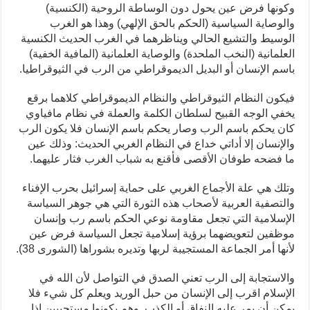
وكونها فرض عين يحول دون الوساطة الروحية (الكنسية)
والوصاية السياسية (الحكم بالحق الإلهي) وهذا هو الغرب
الوسيط والتشيع الحالي ويناظرهما في الغرب الحديث الكنسية
العلمانية (النخب الملحدة) والوصاية العلمانية (المافية الخفية)
باسم الإنسان أو البديل الديموقراطي من الرب في الثيوقراطيا.
فيكون النظام الثيوقراطي والنظام الديموقراطي كلاهما برقع
يخفي الوجه القبيح لسلطان الكلمة والعملة في نظام مافياوي
كان يحكم باسم الرب وصار يحكم باسم الإنسان فلا يكون الرب
والإنسان إلا أداتي خداع في النظام الغربي الحديث: وذلك عين
ما فضحه طوفان الأقصى فأقنع به شباب الغرب فثار عليهما.
وتلك هي علة الأجماع الغربي على حماية إسرائيل بحرب الإفناء
والتصفية العربية لأصحاب هذه الثورة التي هي جوهر السياسة
الإسلامية التي تجعل مقاومة نوعي الحكم باسم رب وإنسان
موظفين لتعويضهما برؤية إسلامية تجعل السياسة فرض عين
لأنها أمر الجماعة المستجيبة لربها وتديره بشوراها (الشورى 38).
والاستجابة إلى الرب تعني الصدق في التواصل لأن الله في
الإسلام اقرب إلى الإنسان من حبل الوريد ويعلم كل شيء فلا
يمكن أن يمر عليه النفاق أو الكذب. وهم يكونوا مستجيبين إذا