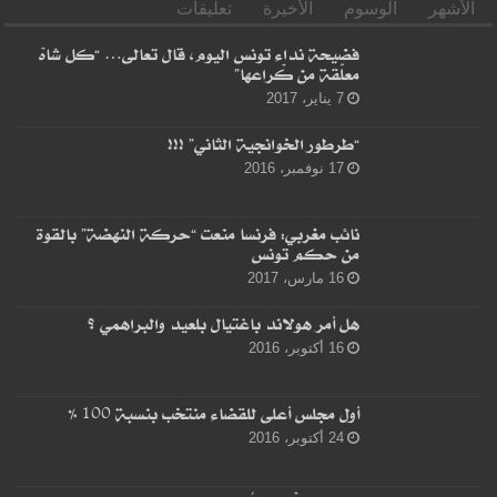
الأشهر
الوسوم
الأخيرة
تعليقات
فضيحة نداء تونس اليوم، قال تعالى… “كل شاهْ
معلّقة من كْراعها”
7 يناير، 2017
“طرطور الخوانجية الثاني” !!!
17 نوفمبر، 2016
نائب مغربي: فرنسا منعت “حركة النهضة” بالقوة
من حكم تونس
16 مارس، 2017
هل أمر هولاند باغتيال بلعيد والبراهمي ؟
16 أكتوبر، 2016
أول مجلس أعلى للقضاء منتخب بنسبة 100 %
24 أكتوبر، 2016