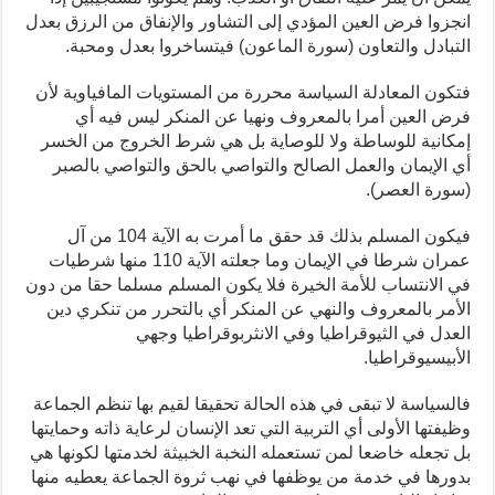
انجزوا فرض العين المؤدي إلى التشاور والإنفاق من الرزق بعدل
التبادل والتعاون (سورة الماعون) فيتساخروا بعدل ومحبة.
فتكون المعادلة السياسة محررة من المستويات المافياوية لأن
فرض العين أمرا بالمعروف ونهيا عن المنكر ليس فيه أي
إمكانية للوساطة ولا للوصاية بل هي شرط الخروج من الخسر
أي الإيمان والعمل الصالح والتواصي بالحق والتواصي بالصبر
(سورة العصر).
فيكون المسلم بذلك قد حقق ما أمرت به الآية 104 من آل
عمران شرطا في الإيمان وما جعلته الآية 110 منها شرطيات
في الانتساب للأمة الخيرة فلا يكون المسلم مسلما حقا من دون
الأمر بالمعروف والنهي عن المنكر أي بالتحرر من تنكري دين
العدل في الثيوقراطيا وفي الانثربوقراطيا وجهي
الأبيسيوقراطيا.
فالسياسة لا تبقى في هذه الحالة تحقيقا لقيم بها تنظم الجماعة
وظيفتها الأولى أي التربية التي تعد الإنسان لرعاية ذاته وحمايتها
بل تجعله خاضعا لمن تستعمله النخبة الخبيثة لخدمتها لكونها هي
بدورها في خدمة من يوظفها في نهب ثروة الجماعة يعطيه منها