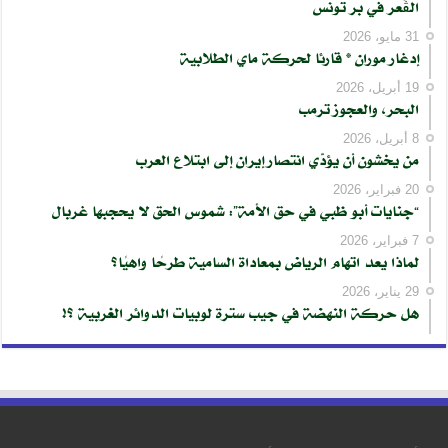
الڨُعر في بر تونس
31 مايو، 2026
إدغار موران * قارئا لحركة ماي الطلابية
19 أبريل، 2026
البحر، والعجوز ترمب
8 أبريل، 2026
من يخشون أن يؤدّي انتصار إيران إلى ابتلاع العرب
20 فبراير، 2026
“جنايات أبو ظبي في حق الأمة”: شموس الحق لا يحجبها غربال
7 فبراير، 2026
لماذا يعد اتهام الرياض بمعاداة السامية طرحًا واهيًا؟
29 يناير، 2026
هل حركة النهضة في جيب سترة لوبيات الدوائر الغربية ؟!