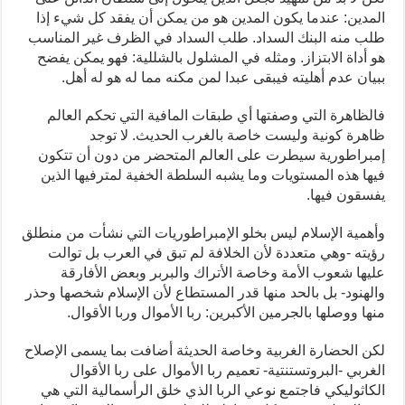
المدين: عندما يكون المدين هو من يمكن أن يفقد كل شيء إذا
طلب منه البنك السداد. طلب السداد في الظرف غير المناسب
هو أداة الابتزاز. ومثله في المشلول بالشللية: فهو يمكن يفضح
ببيان عدم أهليته فيبقى عبدا لمن مكنه مما له هو له أهل.
فالظاهرة التي وصفتها أي طبقات المافية التي تحكم العالم
ظاهرة كونية وليست خاصة بالغرب الحديث. لا توجد
إمبراطورية سيطرت على العالم المتحضر من دون أن تتكون
فيها هذه المستويات وما يشبه السلطة الخفية لمترفيها الذين
يفسقون فيها.
وأهمية الإسلام ليس بخلو الإمبراطوريات التي نشأت من منطلق
رؤيته -وهي متعددة لأن الخلافة لم تبق في العرب بل توالت
عليها شعوب الأمة وخاصة الأتراك والبربر وبعض الأفارقة
والهنود- بل بالحد منها قدر المستطاع لأن الإسلام شخصها وحذر
منها ووصلها بالجرمين الأكبرين: ربا الأموال وربا الأقوال.
لكن الحضارة الغربية وخاصة الحديثة أضافت بما يسمى الإصلاح
الغربي -البروتستنتية- تعميم ربا الأموال على ربا الأقوال
الكاثوليكي فاجتمع نوعي الربا الذي خلق الرأسمالية التي هي