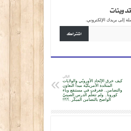
a
دوينات
 إلى بريدك الإلكتروني.
اشتراك
التالي
كيف خرق الإتّحاد الأوروبّي والولايات
المتحّدة الأمريكيّة مبدأ التعاون
والتضامن.. فغرقت في مستنقع وباء
كورونا.. ولم تتعلّم الدرس الصينيّ
الواضح بالتضامن المبكّر..؟؟!!