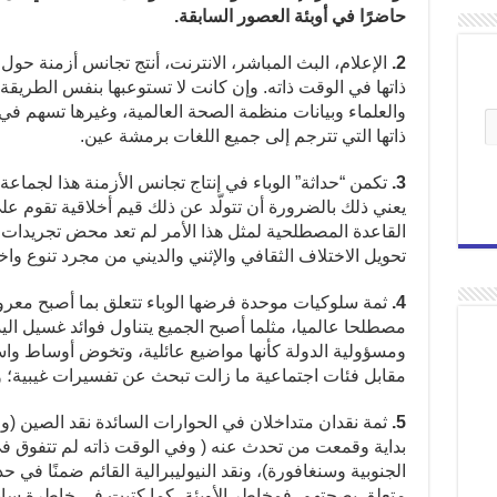
حاضرًا في أوبئة العصور السابقة.
2.
الإعلام، البث المباشر، الانترنت، أنتج تجانس أزمنة حول
ذاتها في الوقت ذاته. وإن كانت لا تستوعبها بنفس الطريقة،
والعلماء وبيانات منظمة الصحة العالمية، وغيرها تسهم ف
ذاتها التي تترجم إلى جميع اللغات برمشة عين.
3.
تكمن “حداثة” الوباء في إنتاج تجانس الأزمنة هذا لجماعة 
يعني ذلك بالضرورة أن تتولّد عن ذلك قيم أخلاقية تقوم على 
القاعدة المصطلحية لمثل هذا الأمر لم تعد محض تجريدا
تحويل الاختلاف الثقافي والإثني والديني من مجرد تنوع و
4.
ثمة سلوكيات موحدة فرضها الوباء تتعلق بما أصبح معروف
مصطلحا عالميا، مثلما أصبح الجميع يتناول فوائد غسيل الي
ومسؤولية الدولة كأنها مواضيع عائلية، وتخوض أوساط و
مقابل فئات اجتماعية ما زالت تبحث عن تفسيرات غيبية؛ و
5.
ثمة نقدان متداخلان في الحوارات السائدة نقد الصين (وا
بداية وقمعت من تحدث عنه ( وفي الوقت ذاته لم تتفوق في
الجنوبية وسنغافورة)، ونقد النيوليبرالية القائم ضمنًا في
متعلق بصحتهم. فمخاطر الأوبئة، كما كتبت في خاطرة سابق