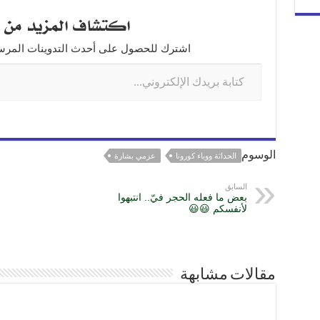
r
ss
e
at
c
اكتشاف المزيد من ت
e
e
gr
s
e
n
a
A
b
اشترك للحصول على أحدث التدوينات المرسلة
g
m
p
o
er
p
o
k
الوسوم
الحداثة ووباء كورونا
عزمي بشارة
السابق
بعض ما فعله الحجر فيّ.. انتبهوا
لأنفسكم 😃😃
مقالات مشابهة