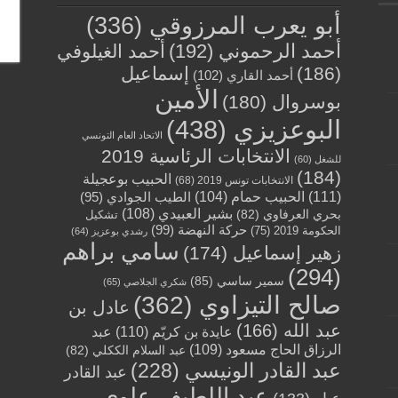
أبو يعرب المرزوقي
(336)
أحمد الرحموني
(192)
أحمد الغيلوفي
(186)
إسماعيل
أحمد القاري
(102)
الأمين
بوسروال
(180)
البوعزيزي
(438)
الاتحاد العام التونسي
الانتخابات الرئاسية 2019
للشغل
(60)
(184)
الحبيب بوعجيلة
الانتخابات تونس 2019
(68)
(111)
الحبيب حمام
(104)
الطيب الجوادي
(95)
بشير العبيدي
(108)
بحري العرفاوي
(82)
تشكيل
حركة النهضة
(99)
الحكومة 2019
(75)
رشدي بوعزيز
(64)
سامي براهم
زهير إسماعيل
(174)
(294)
سمير ساسي
(85)
شكري الجلاصي
(65)
صالح التيزاوي
(362)
عادل بن
عبد الله
(166)
عايدة بن كريّم
(110)
عبد
الرزاق الحاج مسعود
(109)
عبد السلام الككلي
(82)
عبد القادر الونيسي
(228)
عبد القادر
عبد اللطيف علوي