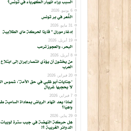
السبب وراء انهيار الكهرباء في تونس؟
6 يونيو، 2026
الڨُعر في بر تونس
31 مايو، 2026
إدغار موران * قارئا لحركة ماي الطلابية
19 أبريل، 2026
البحر، والعجوز ترمب
8 أبريل، 2026
من يخشون أن يؤدّي انتصار إيران إلى ابتلاع
العرب
20 فبراير، 2026
“جنايات أبو ظبي في حق الأمة”: شموس ال
لا يحجبها غربال
7 فبراير، 2026
لماذا يعد اتهام الرياض بمعاداة السامية طر
واهيًا؟
29 يناير، 2026
هل حركة النهضة في جيب سترة لوبيات
الدوائر الغربية ؟!