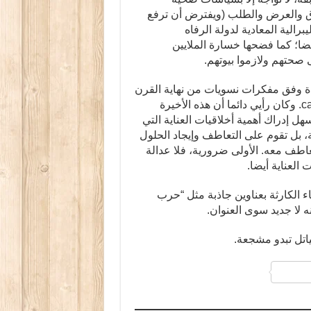
ق والعرض والطلب (ويفترض أن ترفع
رالية المعادية لدولة الرفاه
يضا؛ كما فضحها خسارة الملايين
صحتهم ولازموا بيوتهم.
دة وفق مفكرات نسويات من نهاية القرن
الماضي، طرحت بعضهن فكرة أخلاقيات العناية care ethics. وكان رأيي دائما أن هذه الأخيرة
ل إدراك أهمية أخلاقيات العناية التي
، بل تقوم على التعاطف وإيجاد الحلول
اطف معه. الأولى ضرورية، فلا عدالة
العناية أيضا.
الكارثة بعناوين جاذبة مثل “حرب
نه لا جديد سوى العنوان.
اتل تبدو مشجعة.