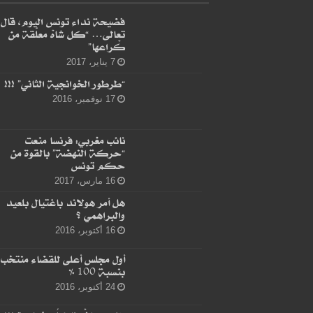
فضيحة نداء تونس اليوم، قال
تعالى… “كل شاهْ معلّقة من
كْراعها”
7 يناير، 2017
“طرطور الخوانجية الثاني” !!!
17 نوفمبر، 2016
نائب مغربي: فرنسا منعت
“حركة النهضة” بالقوة من
حكم تونس
16 مارس، 2017
هل أمر هولاند باغتيال بلعيد
والبراهمي ؟
16 أكتوبر، 2016
أول مجلس أعلى للقضاء منتخب
بنسبة 100 %
24 أكتوبر، 2016