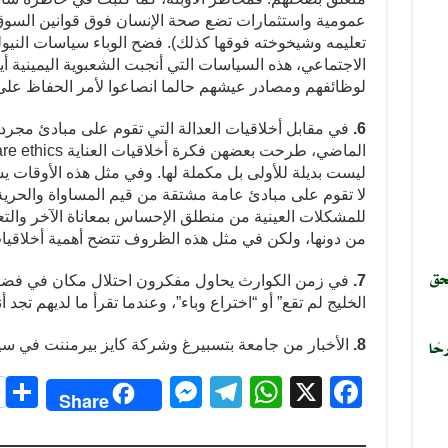
عمومية واستثمارات تضع صحة الإنسان فوق قوانين السو
تعليمه وشيخوخته فوقها كذلك). فضح الوباء سياسات النيوليب
الاجتماعي، هذه السياسات التي أنجبت الشعبوية اليمينية أ
لوظائفهم ومصادر عيشهم حالما انصاعوا لأمر الحفاظ على 
6.
في مقابل أخلاقيات العدالة التي تقوم على مبادئ مجر
ليست بديلة للأولى بل مكملة لها. وفي مثل هذه الأوقات يسه
لا تقوم على مبادئ عامة مشتقة من قيم المساواة والحرية
للمشكلات العينية من منطلق الإحساس بمعاناة الآخر والتع
من دونها، ولكن في مثل هذه الظروف تتضح أهمية أخلاقيات 
حق
7.
في زمن الكوارث يحاول مفكرون احتلال مكان في فضاء 
الخليج لم تقع” أو “اختراع وباء”، وعندما تقرأ ما لديهم تجد أ
حًا
8.
الأخبار من جامعة بتسبيرغ وشركة كايز بيرمننت في سي
S
M
T
W
X
F
Share
h
e
el
h
a