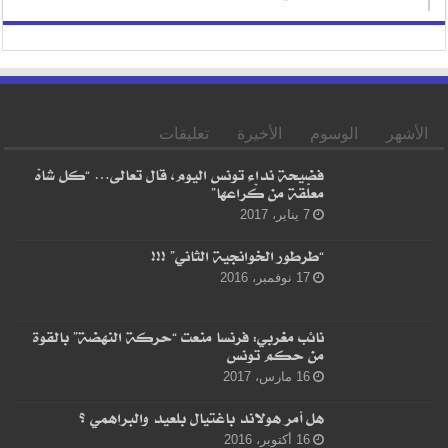
الأشهر
الوسوم
الأخيرة
تعليقات
فضيحة نداء تونس اليوم، قال تعالى… “كل شاهْ
معلّقة من كْراعها”
7 يناير، 2017
“طرطور الخوانجية الثاني” !!!
17 نوفمبر، 2016
نائب مغربي: فرنسا منعت “حركة النهضة” بالقوة
من حكم تونس
16 مارس، 2017
هل أمر هولاند باغتيال بلعيد والبراهمي ؟
16 أكتوبر، 2016