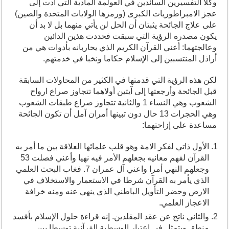
وكلا التفسيرين السائدين في العولمة المادية التي أدت إلى
عجز الامبراطوريات الكبرى (ورمزها الولايات المتحدة والصين)
على علاج الجائحة يثبتان أن الحل لن يأتي منهما بل لا بد أن
يكون مصدره الرؤية التي سبقت فحددت هذين الدائين
وعالجتهما: أعني القرآن الكريم الذي يحاربانه بأدوات هي من
أراذل المنتسبين إلى الإسلام حكاما ونخبا في خدمتهم.
لكن هذه الرؤية التي قدمتها في الكثير من المحاولات السابقة
قبل الجائحة وأرجعتها إلى آيتين أولاهما تتجاوز صراع ارواح
الشعوب وهي النساء 1 والثانية تتجاوز صراع طبقات الشعوب
وهي الحجرات 13 حال دون تبينها أمران آمل أن تكون الجائحة
مساعدة على إزاحتهما:
الأول ذاتي لفكر الامة وهو قلب علمائها العلاقة بين ما أمر به
القرآن لفهم معانيه بجعلهم الأمر فيه نهيا وأعني فصلت 53
وجعلهم النهي أمرا واعني آل عمران 7. فغاب البحث العلمي
الذي يأمر به القرآن شرطا في الاستعمار والاستخلاف في
الارض وحضر التأويل الباطني الذي ينهى عنه ومنه خرافة
الاعجاز العلمي.
والثاني ناتج عن عقد المقلدين. إنه قراءة حلول الإسلام بأفسد
منطق ويتمثل في اعتبار الوسطية القرآنية توسطا بين