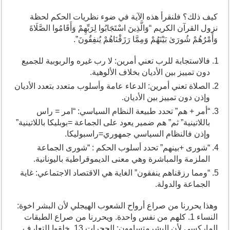
كيف ذلك؟ فلنقرأ هذه الآية في ضوء نظريات الحكم لحظة
نزول القرآن الكريم “وَالَّذِينَ اسْتَجَابُوا لِرَبِّهِمْ وَأَقَامُوا الصَّلَاةَ
وَأَمْرُهُمْ شُورَىٰ بَيْنَهُمْ وَمِمَّا رَزَقْنَاهُمْ يُنفِقُونَ”.
فالاستجابة للرب تعني أمرين: لا رب غيره والربوبية للجميع
دون تمييز بين الأديان بخلاف الألوهية.
الصلاة تعني أمرين: الدعاء عامة وأسلوب متعدد بتعدد الأديان
وإذن دون تمييز بين الأديان.
“أمر + هم” تحدد طبيعة النظام السياسي: “امر = راس
باللاتينية” ثم” هم ضمير يعود على الجماعة =بوبليكا باللاتينية”
وإذن فالنظام السياسي جمهوري=راسبوليكا.
“شورى +بينهم” تحدد أسلوب الحكم : “شورى الجماعة
الملزمة والمباشرة وهي معنى الديموقراطية باليونانية.
“ومما رزقناهم ينفقون” الغاية هي الاقتصاد الاجتماعي: غاية
الجماعة والدولة.
وهذا يحررنا من صراع أرواح الشعوب الهيجلي لأن البشر اخوة:
النساء 1. كلهم من نفس واحدة. ويحررنا من صراع الطبقات
الماركسي لأن البشرمتساوون: الحجرات 13. خلقوا للتعارف