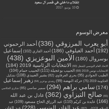
إنقلاب داخلي في قصر آل سعود
10 يونيو، 2017
معرض الوسوم
أبو يعرب المرزوقي
(336)
أحمد الرحموني
(192)
أحمد الغيلوفي
(186)
إسماعيل
أحمد القاري
(102)
الأمين البوعزيزي
(438)
بوسروال
(180)
الانتخابات الرئاسية 2019
(184)
الاتحاد العام التونسي للشغل
(60)
الحبيب بوعجيلة
(111)
الحبيب حمام
(104)
الانتخابات تونس 2019
(68)
بشير العبيدي
(108)
الطيب الجوادي
(95)
بحري العرفاوي
(82)
تشكيل
زهير إسماعيل
حركة النهضة
(99)
الحكومة 2019
(75)
رشدي بوعزيز
(64)
سامي براهم
(294)
(174)
سمير ساسي
(85)
شكري الجلاصي
صالح التيزاوي
(362)
عادل بن عبد الله
(65)
(166)
عايدة بن كريّم
(110)
عبد الرزاق الحاج مسعود
(109)
عبد
عبد القادر الونيسي
(228)
عبد القادر
السلام الككلي
(82)