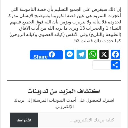
إن ذلك سيفرض على الجميع التسليم بأن قصة الناموسة التي
أعجزت النمرود هي عين قصة الكورونا وسيصبح الإنسان مدركا
لحدوده فلا يتأله ولا يتربرب ويؤمن بأن الله فوق الجميع فيفهم
النساء 1 والحجرات 13 ويرى ما يريه الله من آيات الآفاق
(الطبيعة والتاريخ) وفي الأنفس (كيانه العضوي وكيانه الروحي)
كما حددت ذلك فصلت 53.
M
T
W
X
F
Share
e
el
h
a
S
ss
e
at
c
h
e
gr
s
e
ar
اكتشاف المزيد من تدوينات
n
a
A
b
e
g
m
p
o
اشترك للحصول على أحدث التدوينات المرسلة إلى بريدك
o
p
er
الإلكتروني.
كتابة بريدك الإلكتروني...
k
اشتراك