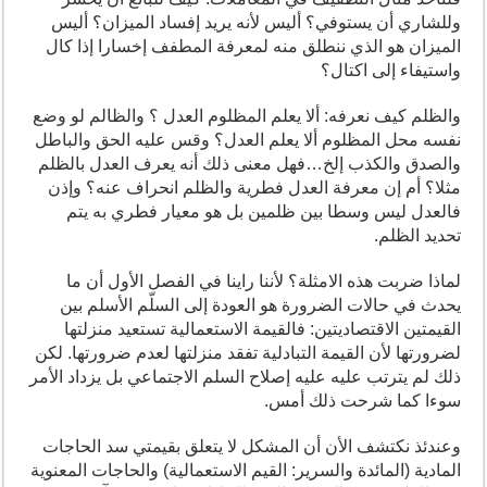
وللشاري أن يستوفي؟ أليس لأنه يريد إفساد الميزان؟ أليس
الميزان هو الذي ننطلق منه لمعرفة المطفف إخسارا إذا كال
واستيفاء إلى اكتال؟
والظلم كيف نعرفه: ألا يعلم المظلوم العدل ؟ والظالم لو وضع
نفسه محل المظلوم ألا يعلم العدل؟ وقس عليه الحق والباطل
والصدق والكذب إلخ…فهل معنى ذلك أنه يعرف العدل بالظلم
مثلا؟ أم إن معرفة العدل فطرية والظلم انحراف عنه؟ وإذن
فالعدل ليس وسطا بين ظلمين بل هو معيار فطري به يتم
تحديد الظلم.
لماذا ضربت هذه الامثلة؟ لأننا راينا في الفصل الأول أن ما
يحدث في حالات الضرورة هو العودة إلى السلّم الأسلم بين
القيمتين الاقتصاديتين: فالقيمة الاستعمالية تستعيد منزلتها
لضرورتها لأن القيمة التبادلية تفقد منزلتها لعدم ضرورتها. لكن
ذلك لم يترتب عليه عليه إصلاح السلم الاجتماعي بل يزداد الأمر
سوءا كما شرحت ذلك أمس.
وعندئذ نكتشف الأن أن المشكل لا يتعلق بقيمتي سد الحاجات
المادية (المائدة والسرير: القيم الاستعمالية) والحاجات المعنوية