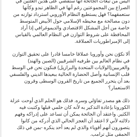
أليس من تبعات الجائحة أنها ستقضي على هذين العلتين في
الصراع بين المجموعتين رغم أنها في الظاهر تبدو وكأنها
ستعمقهما؟ فهل يستطيع النظام الأوروبي استرداد توازنه من
دون مصالحة مع محيطه الإسلامي حول الأبيض المتوسط
خاصة من أجل المشكل الاقتصادي والديموغرافي إذا أراد
المحافظة على شروط التوازن في النظام العالمي بالقياس
إلى الإمبراطوريات العملاقة.
ألا نكوّن نحن وأوروبا عملاقا خامسا قادرا على تحقيق التوازن
في نظام العالم بين طرفيه الشرقيين (الصين والهند)
والغربيين(الولايات المتحدة والبرازيل) فنكون نحن في الوسط
قلب الإنسانية وأصل الحضارة الحالية ببعيدها الديني والفلسفي
بعد أن يتحرر الجميع من تاريخ القرون الوسطى وقرون
الاستعمار؟
ذلك هو مصدر تفاؤلي وسره. فذلك هو الحلم الذي أوحت عزلة
الكورونا بإعادة التذكير به لأنه كان حلمي قبلها وكتبت فيه
الكثير. واعتقد أن الجائحة يمكن أن تساعد على إدراكه وفهم
دلالته لأني لا اعتقد أن العجز الحالي الذي أدركه من كانوا
يتصورون أنهم أقوياء والذي لم يعد أحد ينكره -بمن في ذلك
الحمقى مثل ترامب.