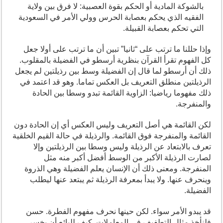
بالشوكة المادية أو الحكم بقوة العصبية: لا فرق بين ولاية
الفقيه الذي يحكم بعصابة الحرس وولي الأمر في السعودية
التي تحكم بعصابة القبيلة.
وإذا حللنا ما ترتب على “ثانيا” تبين أن ما ترتب على أولا جعل
كل الفهوم تقرأ القرآن بنظرية أرسطو في الفضيلة بالمقلوب.
ذلك أن أرسطو لما قال إن الفضيلة وسط بين رذيلتين لم يجعل
الرذيلتين منطلق التعريف بل العكس تماما. وهو قد اعتمد في
ذلك مفهوما رياضيا: الزاوية القائمة تبدو وسطا بين الحادة
والمنفرجة.
لكن القائمة هي أصل التعريف وليس العكس أي إن الحادة دون
القائمة والمنفرجة فوق القائمة. والرذيلة في حالة القيم الخلقية
تعرف بالابتعاد عن الرذيلة وليس وسطا بين الرذيلتين وإلا
لصارت الرذيلة الأكبر من الوسط أفضل أكبر منه مثل
المنفرجة. ومعنى ذلك أن الإنسان يعلم الفضيلة وهي الذروة
وينحرف عنها. ولا يبدأ بمعرفة الرذيلة ثم يبتعد عنها ليطلب
الفضيلة.
قد يبدو الأمر سواء. لكن حينها نحرف مفهوم الفطرة. حسن
فلنأخذ مثال التطفيف في المعاملات. كيف للبائع أن يخسر