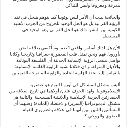
معرفة ومعروفا وليس للتناكر.
والجائحة بينت أن الأمر ليس يوتوبيا كما يتوهم هيجل في نقد
الرؤية القرآنية بل هو الحل الوحيد للخروج من الحرب الأهلية
الكونية بين البشر: ذلك هو الحل القرآني وهو الوحيد في
المستقبل.
الأن هل لذلك أساس واقعي؟ نعم: وسأكتفي بعلاقتنا نحن
بأوروبا. فهم ونحن نمثل قلب المعمورة جغرافيا وتاريخيا وكلانا
يواصل منبعي الرؤية الإنسانية الحديثة أي الفلسفة اليونانية
والأديان المنزلة. وإذن فكلانا نشبه الزاوية القائمة الإنسانية:
بالقياس إلينا تحدد الزاوية الحادة والزاوية المنفرجة القيميتين.
أليس مشكل المشاكل في أوروبا اليوم هو عنصرية
الإسلاموفوبيا. ولهذا الخوف علتان أولاهما هي تاريخ العلاقة بين
الحضارتين العربية الإسلامية واللاتينية المسيحية. والثانية هي
مشكل الديموغرافيا (السرير) والاقتصاد (المائدة) وفنيهما أي
المسألتين اللتين تبين أنهما في علاقة بالضروري للقيام
العضوي والروحي ؟