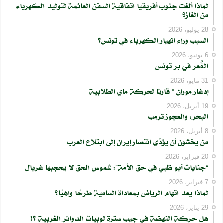
لماذا ألغت جنوب أفريقيا اتفاقية السفن العائمة لتوليد الكهرباء
من الغاز؟
28 يوليو، 2026
السبب وراء انهيار الكهرباء في تونس؟
6 يونيو، 2026
الڨُعر في بر تونس
31 مايو، 2026
إدغار موران * قارئا لحركة ماي الطلابية
19 أبريل، 2026
البحر، والعجوز ترمب
8 أبريل، 2026
من يخشون أن يؤدّي انتصار إيران إلى ابتلاع العرب
20 فبراير، 2026
“جنايات أبو ظبي في حق الأمة”: شموس الحق لا يحجبها غربال
7 فبراير، 2026
لماذا يعد اتهام الرياض بمعاداة السامية طرحًا واهيًا؟
29 يناير، 2026
هل حركة النهضة في جيب سترة لوبيات الدوائر الغربية ؟!