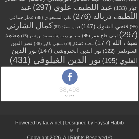
عبد اللطيف علوي
(297)
عبد
عبار
(133)
اللّطيف درباله
(276)
عمار جماعي
علي المسعودي
(85)
كمال الشارني
فتحي الشوك
(147)
(95)
قيس سعيّد
(81)
(297)
محمد
ليلى حاج عمر
(95)
محمد بن نصر
(76)
محمد بن رجب
(64)
ضيف الله
(177)
نصر الدين
منجي باكير
(88)
محمد كشكار
(79)
نور الدين
نور الدين الختروشي
(147)
السويلمي
(122)
نور الدين الغيلوفي
(431)
العلوي
(195)
38,498
معجب
Powered by
tadwinet
| Designed by
Faysal Habib
© Copyright 2026, All Rights Reserved