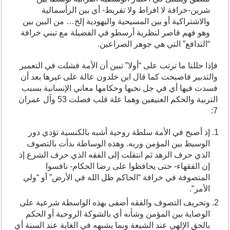
شرين-خرافة لا افراط ولا تفريط- أي بين الرأسمالية
والاشتراكية أو بين المسيحية واليهودية إلخ… من البين بين
وهو فهم قاصر لنظرية أرسطو في الفضيلة مع تبني خرافة
“التدافع” التي هي جوهر الصراعين.
فإذا حللنا ما ترتب على “أولا” تبين أن الأمة فشلت في التعمير
والتدبير فاصبحت كما قال ابن خلدون عالة على غيرها بعد أن
فسدت فيها أي في جل نخبها وحكامها معاني الإنسانية بسبب
التربية والحكم العنيفين وهما علة قلب فصلت 53 وآل عمران
7:
إذ أصبح في الأمة سلطة روحية أشبه بالكنسية تؤدي دور
الوسيط بين المؤمن وربه. وهذه الوساطة بدأت بالتصوف
الذي حرف الزهد ثم انتقلت إلى الفقه الذي حرف الشرع إذ
إن الفقهاء- حتى يحافظوا على رضا الحكام- نافسوا
المتصوفة في خرافة “الحاكم ظل الله في الأرض” أو “ولي
الأمر”.
وتحريف التصوف والفقه أضفى بهذه الواسطة شرعية على
الوصاية بين المؤمن وشأنه أي بالشوكة الروحية أو الحكم
بالحق الإلهي عند الشيعة وبما يشبهه في الغاية عند السنة أي