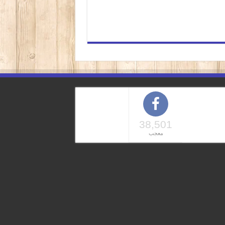
38,501
معجب