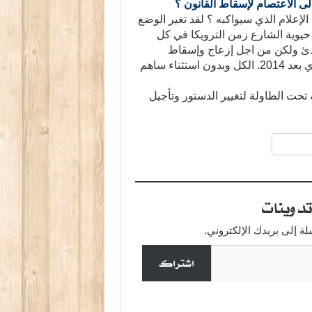
الى الاعتصام
لإسقاط
القانون ؟
الإعلام الذي سيواكبه ؟ لقد تغير الوضع
حيوية الشارع زمن الترويكا في كل
ادئ ولكن من اجل إزعاج وإسقاط
النهضة والمرزوقي، أما اليوم فقد انتهى ذلك الصخب الثوري بعد 2014. الكل وبدون استثناء ساهم
 تحت الطاولة لتغيير الدستور وتأجيل
a
دوينات
 إلى بريدك الإلكتروني.
اشتراك