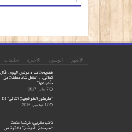
الأشهر
الوسوم
الأخيرة
تعليقات
فضيحة نداء تونس اليوم، قال
تعالى… “كل شاهْ معلّقة من
كْراعها”
7 يناير، 2017
“طرطور الخوانجية الثاني” !!!
17 نوفمبر، 2016
نائب مغربي: فرنسا منعت
“حركة النهضة” بالقوة من