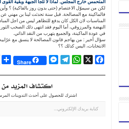
المتحمس خارج المجلس. لماذا لا تلجأ الجبهة وبقية القوى 
لكن من سيموّل الاعتصام (حتى بدون روز بالفاكية) ؟ وأين 
فالماكينة مع المصالحة. قبل سنة تحدثت لينا بن مهني عن 
المناسبات لان الكل كان يدفع للتظاهر ليس من اجل المب
في عودة الماكينة، والجميع يتهرب من النقد الذاتي.
سؤال أخير : من يهاجم قانون المصالحة لا ينسق مع عرّابيه
الانتخابات، اليس كذلك ؟؟
S
M
T
W
X
F
Share
h
e
el
h
a
r
ss
e
at
c
اكتشاف المزيد من ت
e
e
gr
s
e
n
a
A
b
اشترك للحصول على أحدث التدوينات المرسلة
g
m
p
o
er
p
o
k