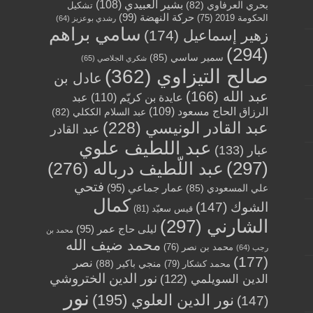
بشير العبيدي
(108)
بحري العرفاوي
(82)
تشكيل
حركة النهضة
(99)
الحكومة 2019
(75)
رشدي بوعزيز
(64)
سامي براهم
زهير إسماعيل
(174)
(294)
سمير ساسي
(85)
شكري الجلاصي
(65)
صالح التيزاوي
(362)
عادل بن
عبد الله
(166)
عايدة بن كريّم
(110)
عبد
الرزاق الحاج مسعود
(109)
عبد السلام الككلي
(82)
عبد القادر الونيسي
(228)
عبد القادر
عبد اللطيف علوي
عبار
(133)
(297)
عبد اللّطيف درباله
(276)
فتحي
عمار جماعي
(95)
علي المسعودي
(85)
كمال
الشوك
(147)
قيس سعيّد
(81)
الشارني
(297)
ليلى حاج عمر
(95)
محمد بن
محمد ضيف الله
محمد بن نصر
(76)
رجب
(64)
(177)
نصر
منجي باكير
(88)
محمد كشكار
(79)
نور الدين الختروشي
الدين السويلمي
(122)
نور
نور الدين العلوي
(195)
(147)