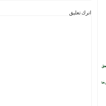
اترك تعليق
حق
حًا