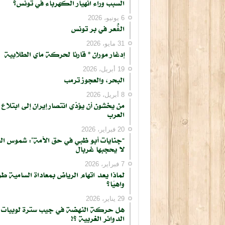
السبب وراء انهيار الكهرباء في تونس؟
6 يونيو، 2026
الڨُعر في بر تونس
31 مايو، 2026
إدغار موران * قارئا لحركة ماي الطلابية
19 أبريل، 2026
البحر، والعجوز ترمب
8 أبريل، 2026
من يخشون أن يؤدّي انتصار إيران إلى ابتلاع
العرب
20 فبراير، 2026
“جنايات أبو ظبي في حق الأمة”: شموس ال
لا يحجبها غربال
7 فبراير، 2026
لماذا يعد اتهام الرياض بمعاداة السامية طر
واهيًا؟
29 يناير، 2026
هل حركة النهضة في جيب سترة لوبيات
الدوائر الغربية ؟!