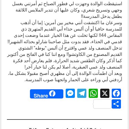
استيقظت الوالدة وجهزت لي فطور الصباح ثم أمرتني بغسل
وجهي وتسريح شعري، وكان عليها أن تتدبر الملابس اللائقة
بطفل يدخل المدرسة!!
وسرعان ما اكتشفت أنني مخير بين أمرين: إما أن أذهب
للمدرسة حافيا أو أن ألبس حذاء أبي القديم المتهرئ ذي
المقاس 44!! لكنها تخلت عن هذا الخيار عندما وضعت إحدى
قدمي في الحذاء، فقد بدوت مثل صاحبنا شارلو بحذائه الشهير!!
تدخل المنصف ولد عمي واقترح أن ألبس “بوطه” الشتوي
القديم المصنوع من الكاوتشو!! ومع اننا كنا في الفاتح من أكتوبر
كما أذكر وكان الطقس شديد الحرارة، فلم يعارض أحد فكرة
المنصف ولد عمي العبقرية، أصلا لم يكن لنا خيار آخر!
وبعد أن اطمأنت الوالدة إلى أن مظهري أصبح مقبولا بشكل ما،
أردفني أبي وراءه على الحمار واتجهنا صوب المدرسة.
M
T
W
X
F
Share
e
el
h
a
S
ss
e
at
c
h
e
gr
s
e
ar