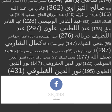
سمير ساسي
(85)
شكري الجلاصي
صالح التيزاوي
(362)
عادل بن عبد الله
(65)
(166)
عايدة بن كريّم
(110)
عبد الرزاق الحاج مسعود
(109)
عبد
عبد القادر الونيسي
(228)
عبد القادر
السلام الككلي
(82)
عبد اللطيف علوي
(297)
عبد
عبار
(133)
اللّطيف درباله
(276)
عمار جماعي
علي المسعودي
(85)
كمال الشارني
فتحي الشوك
(147)
(95)
قيس سعيّد
(81)
(297)
محمد
ليلى حاج عمر
(95)
محمد بن نصر
(76)
محمد بن رجب
(64)
ضيف الله
(177)
نصر الدين
منجي باكير
(88)
محمد كشكار
(79)
نور الدين
نور الدين الختروشي
(147)
السويلمي
(122)
نور الدين الغيلوفي
(431)
العلوي
(195)
38,498
معجب