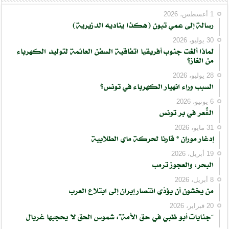
1 أغسطس، 2026
رسالة إلى عمي تبون (هكذا يناديه الدزيرية)
30 يوليو، 2026
لماذا ألغت جنوب أفريقيا اتفاقية السفن العائمة لتوليد الكهرباء
من الغاز؟
28 يوليو، 2026
السبب وراء انهيار الكهرباء في تونس؟
6 يونيو، 2026
الڨُعر في بر تونس
31 مايو، 2026
إدغار موران * قارئا لحركة ماي الطلابية
19 أبريل، 2026
البحر، والعجوز ترمب
8 أبريل، 2026
من يخشون أن يؤدّي انتصار إيران إلى ابتلاع العرب
20 فبراير، 2026
“جنايات أبو ظبي في حق الأمة”: شموس الحق لا يحجبها غربال