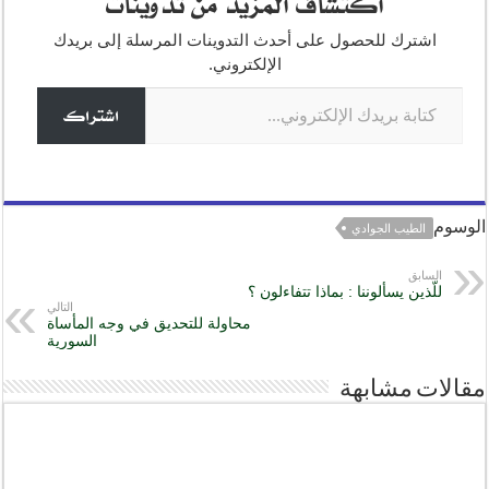
اكتشاف المزيد من تدوينات
n
a
A
b
e
g
m
p
o
اشترك للحصول على أحدث التدوينات المرسلة إلى بريدك
o
p
er
الإلكتروني.
كتابة بريدك الإلكتروني...
k
اشتراك
الوسوم
الطيب الجوادي
السابق
للّذين يسألوننا : بماذا تتفاءلون ؟
التالي
محاولة للتحديق في وجه المأساة
السورية
مقالات مشابهة