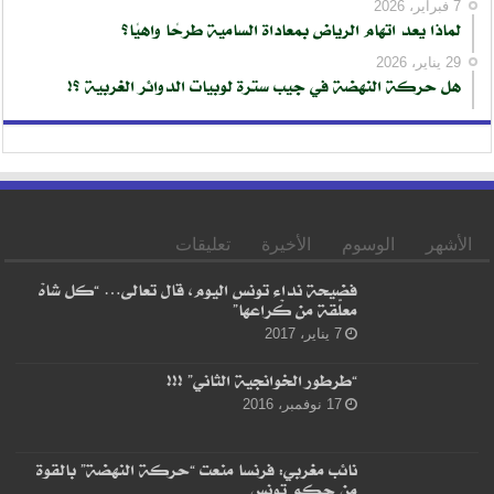
7 فبراير، 2026
لماذا يعد اتهام الرياض بمعاداة السامية طرحًا واهيًا؟
29 يناير، 2026
هل حركة النهضة في جيب سترة لوبيات الدوائر الغربية ؟!
الأشهر
الوسوم
الأخيرة
تعليقات
فضيحة نداء تونس اليوم، قال تعالى… “كل شاهْ
معلّقة من كْراعها”
7 يناير، 2017
“طرطور الخوانجية الثاني” !!!
17 نوفمبر، 2016
نائب مغربي: فرنسا منعت “حركة النهضة” بالقوة
من حكم تونس