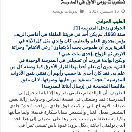
ذكريات يومي الأول في المدرسة
15 سبتمبر، 2017
تدوينات تونسية
الطيب الجوادي
الجوادي يدخل المدرسة [1]:
سنة 1968، لم يكن أحد في قريتنا الملقاة في أقاصي الريف
يؤمن بجدوى العلم والتعليم، كان والدي مثل كل الآباء في
القرية يرى أن طموحي يجب ألا يتجاوز “رعي الاغنام” وحراثة
الارض ثم الزواج بإحدى بنات عمي !
ولكن الوالدة قررت أن تسجلني في المدرسة الوحيدة في
القرية بدون أن تعلم أحدا بهذا القرار الأخرق كما وصفه كل من
علم به، فقد كان أجدى بنا حسب رأيهم أن نقتني بثمن الأدوات
المدرسية “نعجة” نستفيد من حليبها وصوفها، لا ان ننفق
ملاليمنا الشحيحة في إرسال أبنائنا للمدرسة!
الطريف: أن الوالدة لم تعلمني بقرارها إلا ليلة الدخول إلى
المدرسة؛ فقد وضعتني في قصعة النحاس وحاولت إزالة بعض
طبقات الاوساخ التي تراكمت فوق جلدي، وراحت “تحك” جلدي
المتيبس بفعل الغبار والشمس ببقايا شكارة قديمة؛ ولما سألتها
باكيا مستعطفا عن سبب إصرارها على تنظيفي إلى هذا الحد
الذي يؤلمني أجابتني بكل برود: غدوة باش تمشي تقرأ في
المدرسة ويلزمك تكون نظيف!