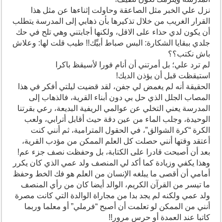
نزل علي الخبر مثل الصاعقة وحاولت إثناءها عن مثل هذا
القرار الغريب من خلال تذكيرها بأن ذهابي إلى المدرسة يتطلب
أن يكون لدي حذاء على الاقل، ولكنها أجابتني وهي تلح في حك
جلدي ببقايا الشكارة: البس صباط أبيِّك!! طيب قلت لها: وعلاش
باش نكتب؟؟
لم ترد علي؛ بل أمرتني أن أنام فورا لأسيقظ باكرا
استيقظت قبل أن يؤذن الديك!
الحقيقة أنه لم يغمض لي جفن، لقد قضيت ليلتي أفكر في هذا
المصاب الجلل الذي حل بي دون أبناء القرية، فالذهاب إلى
المدرسة يعني التخلي عن عوالمي الريفية البديعة، رعي بقرتنا
الوحيدة، وجلب الماء من عين دقة حيث أقابل أترابي، ولعب
الكرة “كرة الشوالق”، في الحقول المترامية، ثم أنني كنت
أعتقد وقتها أنني حصلت كل العلم الممكن من مؤدب القرية،
بعد أن أصبحت قادرا على الكتابة، بل وحفظت نصف جزء عم!
وهذا يكفي وزيادة كما أكد لي المنصف ولد عمي الذي كان يكرر
أمامي أن أقصى ما يبلغه الإنسان من العلم هو فك الخط وحفظ
ما تيسر من القرآن الكريم، الوالد أيضا كان من رأي المنصف
ولد عمي ولكنه لم يجد بدا من مجاراة الوالدة التي كانت مصرة
أنني من الممكن لو تعلمت أن أصبح “فرملي” أو معلما وربما
كاتبا عند العمدة أو حرس مرور!!