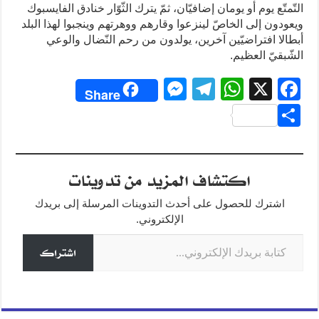
التّمتّع يوم أو يومان إضافيّان، ثمّ يترك الثّوّار خنادق الفايسبوك
ويعودون إلى الخاصّ لينزعوا وقارهم ووهرتهم وينجبوا لهذا البلد
أبطالا افتراضيّين آخرين، يولدون من رحم النّضال والوعي
الشّبقيّ العظيم.
M
T
W
X
F
Share
e
el
h
a
S
ss
e
at
c
h
e
gr
s
e
ar
اكتشاف المزيد من تدوينات
n
a
A
b
e
g
m
p
o
اشترك للحصول على أحدث التدوينات المرسلة إلى بريدك
o
p
er
الإلكتروني.
كتابة بريدك الإلكتروني...
k
اشتراك