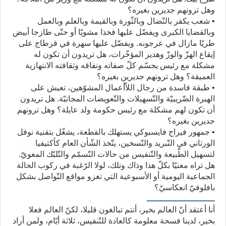
وهل ترونهم جديرين بغيره؟
•
شعب يكفر بالنّضال وبالثّورة وبالقيمة وبالعلم وبالعمل
وبالقضايا الكبرى ويفضّل عليها فخذا مشويّا أو حتّى طازجا أبيض
طريّا مازال في عرجونه. ويفضّل عليها سهرة في قرطاج على
إيقاع الهزّ والوزّ وهدير المؤخّرات، هل تريدون أن تكون له
مشكلة مع رئيس يجسّم كلّ صفاته ونفاقه وثقافته الانتهازية
العميقة؟ وهل ترونهم جديرين بغيره؟
•
طبقة فاسدة من رجال اللاّأعمال المشوّهين، تعيش على
الهبرة الضّريبيّة والتّسهيلات والتّعويضات المجانيّة. هل تريدون
أن تكون لهم مشكلة مع رئيس حكومة ولد عايلة؟ وهل ترونهم
جديرين بغيره؟
•
جمهور فيراج فايسبوكي يستهلك بالقطعة، يشغّل بتقنية نوفل
الورتاني في التّبريد والتّسخين، يتّخذ الشّأن العام كأكتيفيا
لتسهيل الطّبيعة والتّنفيس من حالات التّسمّم والتّلبّك المعويّ.
هل تراه معنيّا بكلّ هذا وذاك وتلك، لولا الرّغبة في ركوب الحالة
الجماعية اليومية أو الأسبوعية التي تغزو مواقع التّواصل بشكل
بافلوفيّ انعكاسيّ؟
ـــــــــــــــــــــــــــ
أنا أعتقد أنّ العالم بخير، أنتم تبالغون قليلا، لكنّ العالم فعلا
بخير، لدينا فسحة معلومة كالعادة للتّنفيس، ثلاثة أيّام، ولمن أراد