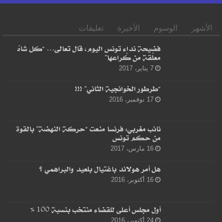
الأشهر
الوسوم
الأخيرة
تعليقات
فضيحة نداء تونس اليوم، قال تعالى… “كل شاهْ
معلّقة من كْراعها”
7 يناير، 2017
“طرطور الخوانجية الثاني” !!!
17 نوفمبر، 2016
نائب مغربي: فرنسا منعت “حركة النهضة” بالقوة
من حكم تونس
16 مارس، 2017
هل أمر هولاند باغتيال بلعيد والبراهمي ؟
16 أكتوبر، 2016
أول مجلس أعلى للقضاء منتخب بنسبة 100 %
24 أكتوبر، 2016