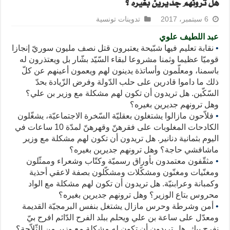
هل ترونهم جديرين بغيره ؟
6 سبتمبر، 2017
تدوينات تونسية
عبد اللطيف علوي
•
نقابة تعليم فيها شبّيحة يعتبرون قتل نصف مليون سوريّ إنجازا
قوميّا عظيما وثمنا مشروعا لبقاء السّيّد بشّار بل ويعتذرون له
باسمنا، ومعلّمون وأساتذة يدينون لهم ويعمون أعينهم عن كلّ
ذلك ما داموا قادرين على حلب الدّولة وفرض الزّيادة بحدّ
السّكّين. هل تريدون أن تكون لهم مشكلة مع وزير بن علي؟
وهل ترونهم جديرين بغيره؟
•
فلاّحون مازالوا يشتغلون بعقليّة السّخرة الاجتماعيّة، يشغّلون
الكادحات المغلوبات على فقرهنّ وقهرهنّ لمدّة 10 ساعات في
اليوم بثمانية دنانير. هل تريدون أن تكون لهم مشكلة مع وزير
ماشافشي حاجة؟ وهل ترونهم جديرين بغيره؟
•
مثقّفون معتمدون بأوراق رسميّة وكتّاب وشعراء وممثّلون
ومغنّيات ومغنّون ومشكّلات ومشكّلون بصفة لاعقي أحذية
وكمبانة وعرابنيّة. هل تريدون أن تكون لهم مشكلة مع الواد
محروس بتاع الوزير؟ وهل ترونهم جديرين بغيره؟
•
أمن وشرطة وحرس مازال يشتغل بنفس البرمجيّة القديمة
ومعدّل على ساعة بن علي ويحلم ببلد الفرح الدّائم افرح بيّ
نفرح بيك. هل تريدون أن تكون له مشكلة مع وزير من الثّلاّجة؟