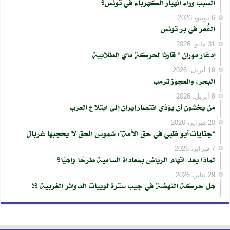
السبب وراء انهيار الكهرباء في تونس؟
6 يونيو، 2026
الڨُعر في بر تونس
31 مايو، 2026
إدغار موران * قارئا لحركة ماي الطلابية
19 أبريل، 2026
البحر، والعجوز ترمب
8 أبريل، 2026
من يخشون أن يؤدّي انتصار إيران إلى ابتلاع العرب
20 فبراير، 2026
“جنايات أبو ظبي في حق الأمة”: شموس الحق لا يحجبها غربال
7 فبراير، 2026
لماذا يعد اتهام الرياض بمعاداة السامية طرحًا واهيًا؟
29 يناير، 2026
هل حركة النهضة في جيب سترة لوبيات الدوائر الغربية ؟!