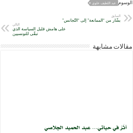
الوسوم
عبد اللطيف علوي
السابق
بشّار من “الممانعة” إلى “التّجانس”
التالي
على هامش قليل السياسة الذي
تبقّى للتونسيين
مقالات مشابهة
أثَرٌ في حياتي… عبد الحميد الجلاصي