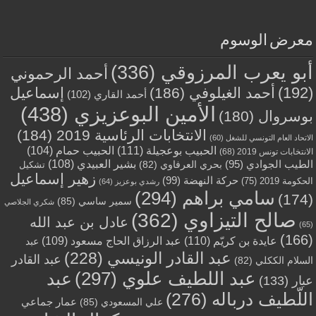
معرض الوسوم
أبو يعرب المرزوقي
(336)
أحمد الرحموني
(192)
أحمد الغيلوفي
(186)
إسماعيل
أحمد القاري
(102)
الأمين البوعزيزي
(438)
بوسروال
(180)
الانتخابات الرئاسية 2019
(184)
الاتحاد العام التونسي للشغل
(60)
الحبيب بوعجيلة
(111)
الحبيب حمام
(104)
الانتخابات تونس 2019
(68)
بشير العبيدي
(108)
الطيب الجوادي
(95)
بحري العرفاوي
(82)
تشكيل
زهير إسماعيل
حركة النهضة
(99)
الحكومة 2019
(75)
رشدي بوعزيز
(64)
سامي براهم
(294)
(174)
سمير ساسي
(85)
شكري الجلاصي
صالح التيزاوي
(362)
عادل بن عبد الله
(65)
(166)
عايدة بن كريّم
(110)
عبد الرزاق الحاج مسعود
(109)
عبد
عبد القادر الونيسي
(228)
عبد القادر
السلام الككلي
(82)
عبد اللطيف علوي
(297)
عبد
عبار
(133)
اللّطيف درباله
(276)
عمار جماعي
علي المسعودي
(85)