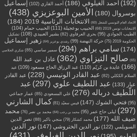
(192)
أحمد الغيلوفي
(186)
إسماعيل
أحمد القاري
(102)
الأمين البوعزيزي
(438)
بوسروال
(180)
الانتخابات الرئاسية 2019
(184)
الاتحاد العام التونسي للشغل
(60)
الحبيب بوعجيلة
(111)
الحبيب حمام
(104)
الانتخابات تونس 2019
(68)
بشير العبيدي
(108)
الطيب الجوادي
(95)
بحري العرفاوي
(82)
تشكيل
زهير إسماعيل
حركة النهضة
(99)
الحكومة 2019
(75)
رشدي بوعزيز
(64)
سامي براهم
(294)
(174)
سمير ساسي
(85)
شكري الجلاصي
صالح التيزاوي
(362)
عادل بن عبد الله
(65)
(166)
عايدة بن كريّم
(110)
عبد الرزاق الحاج مسعود
(109)
عبد
عبد القادر الونيسي
(228)
عبد القادر
السلام الككلي
(82)
عبد اللطيف علوي
(297)
عبد
عبار
(133)
اللّطيف درباله
(276)
عمار جماعي
علي المسعودي
(85)
كمال الشارني
فتحي الشوك
(147)
(95)
قيس سعيّد
(81)
(297)
محمد
ليلى حاج عمر
(95)
محمد بن نصر
(76)
محمد بن رجب
(64)
ضيف الله
(177)
نصر الدين
منجي باكير
(88)
محمد كشكار
(79)
نور الدين
نور الدين الختروشي
(147)
السويلمي
(122)
نور الدين الغيلوفي
(431)
العلوي
(195)