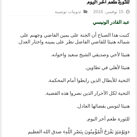
للثورة طعم آخر اليوم
15 نوفمبر، 2016
تدوينات تونسية
عبد القادر الونيسي
كتبت هذا الصباح أن الجنة على يمين القاضي وجهنم على
شماله هنيئا للقاضي الفاضل نظر على يمينه واختار العدل.
هنيئا لأخي وصديقي الشيخ سعيد واخوانه.
هنيئا لأهلي في تطاوين.
التحية للأبطال الذين رابطوا أمام المحكمة.
التحية لكل الأحرار الذين نصروا هذه القضية.
هنيئا لتونس بقضائها العادل.
للثورة طعم آخر اليوم.
﴿وَيَوْمَئِذٍ يَفْرَحُ الْمُؤْمِنُونَ بِنَصْرِ اللَّهِ﴾ صدق الله العظيم