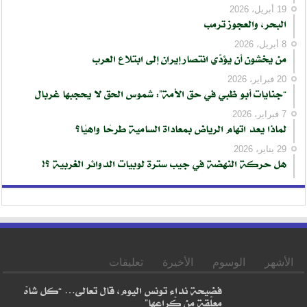
19 أبريل، 2026
البحر، والعجوز ترمب
8 أبريل، 2026
من يخشون أن يؤدّي انتصار إيران إلى ابتلاع العرب
20 فبراير، 2026
“جنايات أبو ظبي في حق الأمة”: شموس الحق لا يحجبها غربال
7 فبراير، 2026
لماذا يعد اتهام الرياض بمعاداة السامية طرحًا واهيًا؟
29 يناير، 2026
هل حركة النهضة في جيب سترة لوبيات الدوائر الغربية ؟!
الأشهر
الوسوم
الأخيرة
تعليقات
فضيحة نداء تونس اليوم، قال تعالى… “كل شاهْ
معلّقة من كْراعها”