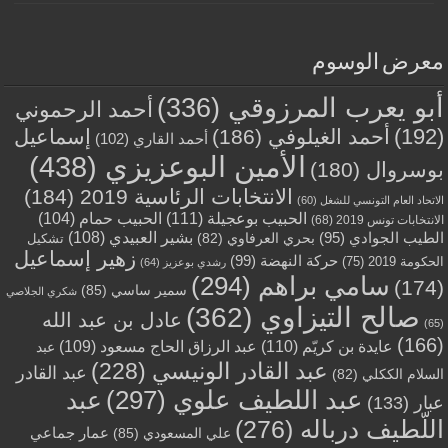
معرض الوسوم
أبو يعرب المرزوقي
(336)
أحمد الرحموني
(192)
أحمد الغيلوفي
(186)
إسماعيل
أحمد القاري
(102)
الأمين البوعزيزي
(438)
بوسروال
(180)
الانتخابات الرئاسية 2019
(184)
الاتحاد العام التونسي للشغل
(60)
الحبيب بوعجيلة
(111)
الحبيب حمام
(104)
الانتخابات تونس 2019
(68)
بشير العبيدي
(108)
الطيب الجوادي
(95)
بحري العرفاوي
(82)
تشكيل
زهير إسماعيل
حركة النهضة
(99)
الحكومة 2019
(75)
رشدي بوعزيز
(64)
سامي براهم
(294)
(174)
سمير ساسي
(85)
شكري الجلاصي
صالح التيزاوي
(362)
عادل بن عبد الله
(65)
(166)
عايدة بن كريّم
(110)
عبد الرزاق الحاج مسعود
(109)
عبد
عبد القادر الونيسي
(228)
عبد القادر
السلام الككلي
(82)
عبد اللطيف علوي
(297)
عبد
عبار
(133)
اللّطيف درباله
(276)
عمار جماعي
علي المسعودي
(85)