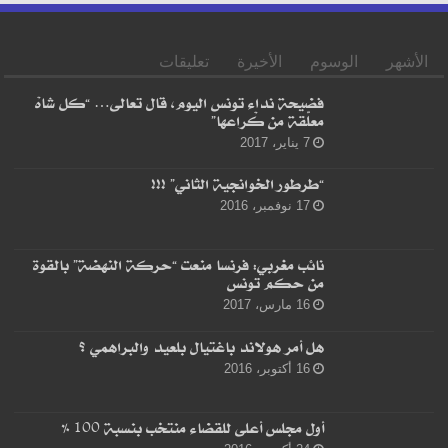
الأشهر
الوسوم
الأخيرة
تعليقات
فضيحة نداء تونس اليوم، قال تعالى… “كل شاهْ
معلّقة من كْراعها”
7 يناير، 2017
“طرطور الخوانجية الثاني” !!!
17 نوفمبر، 2016
نائب مغربي: فرنسا منعت “حركة النهضة” بالقوة
من حكم تونس
16 مارس، 2017
هل أمر هولاند باغتيال بلعيد والبراهمي ؟
16 أكتوبر، 2016
أول مجلس أعلى للقضاء منتخب بنسبة 100 %