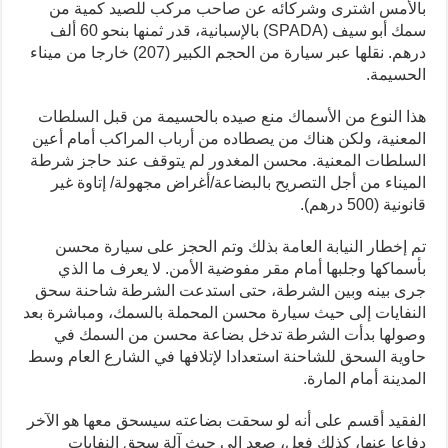
بالأمس اشترى وشركائه عن صاحب مركب للصيد كمية من
سمك أبو سيف (SPADA) بالإسبانية، قدر ثمنها بنحو 60 ألف
درهم. نقلها عبر سيارة من الحجم الكبير (207) خارجا من ميناء
الحسيمة.
هذا النوع من الأسماك منع صيده بالحسيمة
من قبل السلطات
المعنية، ولكن هناك من يصطاده من أرباب المراكب أمام أعين
السلطات المعنية. محسن المغدور لم يتوقف عند حاجز شرطة
الميناء من أجل التصريح بالبضاعة/أغراض مجهولة/ إتاوة غير
قانونية (500 درهم).
تم إخطار النيابة العامة بذلك وتم الحجز على سيارة محسن
بأسماكها وجلبها أمام مقر مفوضية الأمن. لا يعرف ما الذي
جرى بينه وبين الشرطة، حتى استدعت الشرطة شاحنة سحق
النفايات إلى حيث سيارة محسن المحملة بالسمك، ومباشرة بعد
وصولها بدأت الشرطة تدخل بضاعة محسن من السمك في
حاوية السحق للشاحنة استعدادا لإتلافها في الشارع العام وسط
المدينة أمام المارة.
الفقيد أقسم على أنه لو سحقت بضاعته سيسحق معها هو الآخر
دفاعا عنها، كذلك فعل، صعد إلى حيث آلة سحق النفايات