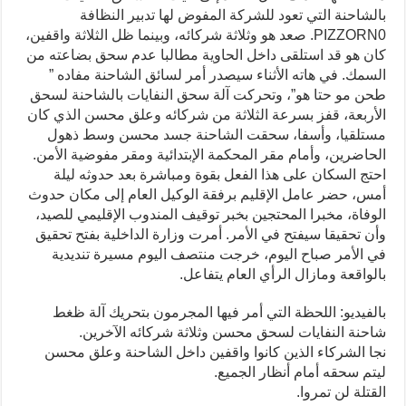
بالشاحنة التي تعود للشركة المفوض لها تدبير النظافة
PIZZORN0. صعد هو وثلاثة شركائه، وبينما ظل الثلاثة واقفين،
كان هو قد استلقى داخل الحاوية مطالبا عدم سحق بضاعته من
السمك. في هاته الأثناء سيصدر أمر لسائق الشاحنة مفاده ”
طحن مو حتا هو”، وتحركت آلة سحق النفايات بالشاحنة لسحق
الأربعة، قفز بسرعة الثلاثة من شركائه وعلق محسن الذي كان
مستلقيا، وأسفا، سحقت الشاحنة جسد محسن وسط ذهول
الحاضرين، وأمام مقر المحكمة الإبتدائية ومقر مفوضية الأمن.
احتج السكان على هذا الفعل بقوة ومباشرة بعد حدوثه ليلة
أمس، حضر عامل الإقليم برفقة الوكيل العام إلى مكان حدوث
الوفاة، مخبرا المحتجين بخبر توقيف المندوب الإقليمي للصيد،
وأن تحقيقا سيفتح في الأمر. أمرت وزارة الداخلية بفتح تحقيق
في الأمر صباح اليوم، خرجت منتصف اليوم مسيرة تنديدية
بالواقعة ومازال الرأي العام يتفاعل.
بالفيديو: اللحظة التي أمر فيها المجرمون بتحريك آلة ظغط
شاحنة النفايات لسحق محسن وثلاثة شركائه الآخرين.
نجا الشركاء الذين كانوا واقفين داخل الشاحنة وعلق محسن
ليتم سحقه أمام أنظار الجميع.
القتلة لن تمروا.