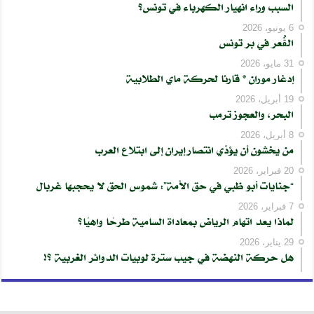
السبب وراء انهيار الكهرباء في تونس؟
6 يونيو، 2026
الڨُعر في بر تونس
31 مايو، 2026
إدغار موران * قارئا لحركة ماي الطلابية
19 أبريل، 2026
البحر، والعجوز ترمب
8 أبريل، 2026
من يخشون أن يؤدّي انتصار إيران إلى ابتلاع العرب
20 فبراير، 2026
“جنايات أبو ظبي في حق الأمة”: شموس الحق لا يحجبها غربال
7 فبراير، 2026
لماذا يعد اتهام الرياض بمعاداة السامية طرحًا واهيًا؟
29 يناير، 2026
هل حركة النهضة في جيب سترة لوبيات الدوائر الغربية ؟!