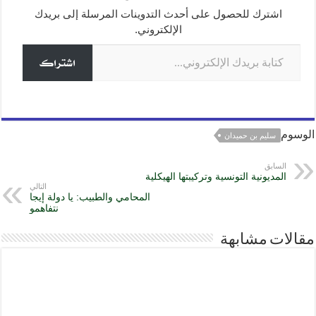
g
m
p
o
اشترك للحصول على أحدث التدوينات المرسلة إلى بريدك
o
p
er
الإلكتروني.
كتابة بريدك الإلكتروني...
k
اشتراك
الوسوم
سليم بن حميدان
السابق
المديونية التونسية وتركيبتها الهيكلية
التالي
المحامي والطبيب: يا دولة إيجا
نتفاهمو
مقالات مشابهة