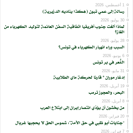
1 أغسطس، 2026
رسالة إلى عمي تبون (هكذا يناديه الدزيرية)
30 يوليو، 2026
لماذا ألغت جنوب أفريقيا اتفاقية السفن العائمة لتوليد الكهرباء من
الغاز؟
28 يوليو، 2026
السبب وراء انهيار الكهرباء في تونس؟
6 يونيو، 2026
الڨُعر في بر تونس
31 مايو، 2026
إدغار موران * قارئا لحركة ماي الطلابية
19 أبريل، 2026
البحر، والعجوز ترمب
8 أبريل، 2026
من يخشون أن يؤدّي انتصار إيران إلى ابتلاع العرب
20 فبراير، 2026
“جنايات أبو ظبي في حق الأمة”: شموس الحق لا يحجبها غربال
7 فبراير، 2026