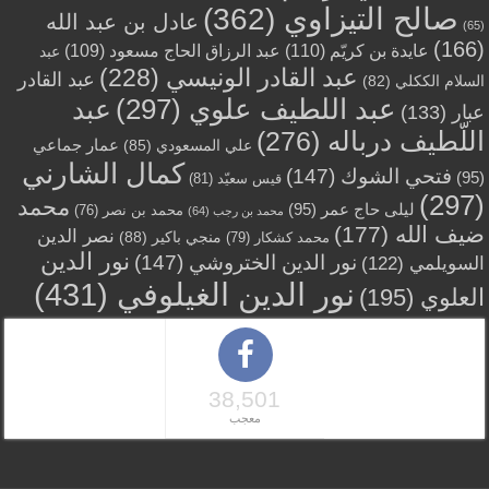
صالح التيزاوي
(362)
عادل بن عبد الله
(65)
(166)
عايدة بن كريّم
(110)
عبد الرزاق الحاج مسعود
(109)
عبد
عبد القادر الونيسي
(228)
عبد القادر
السلام الككلي
(82)
عبد اللطيف علوي
(297)
عبد
عبار
(133)
اللّطيف درباله
(276)
عمار جماعي
علي المسعودي
(85)
كمال الشارني
فتحي الشوك
(147)
(95)
قيس سعيّد
(81)
(297)
محمد
ليلى حاج عمر
(95)
محمد بن نصر
(76)
محمد بن رجب
(64)
ضيف الله
(177)
نصر الدين
منجي باكير
(88)
محمد كشكار
(79)
نور الدين
نور الدين الختروشي
(147)
السويلمي
(122)
نور الدين الغيلوفي
(431)
العلوي
(195)
38,501
معجب