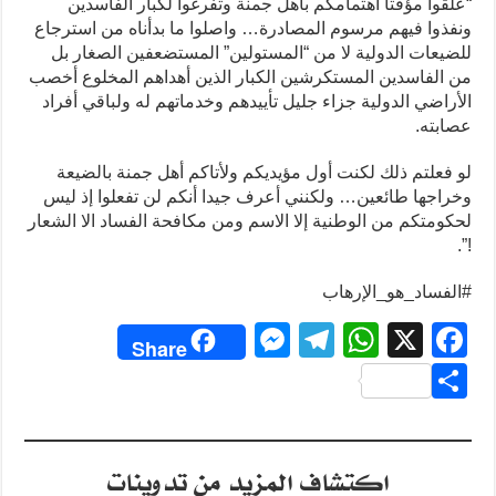
“علقوا مؤقتا اهتمامكم بأهل جمنة وتفرغوا لكبار الفاسدين
ونفذوا فيهم مرسوم المصادرة… واصلوا ما بدأناه من استرجاع
للضيعات الدولية لا من “المستولين” المستضعفين الصغار بل
من الفاسدين المستكرشين الكبار الذين أهداهم المخلوع أخصب
الأراضي الدولية جزاء جليل تأييدهم وخدماتهم له ولباقي أفراد
عصابته.
لو فعلتم ذلك لكنت أول مؤيديكم ولأتاكم أهل جمنة بالضيعة
وخراجها طائعين… ولكنني أعرف جيدا أنكم لن تفعلوا إذ ليس
لحكومتكم من الوطنية إلا الاسم ومن مكافحة الفساد الا الشعار
!”.
#الفساد_هو_الإرهاب
M
T
W
X
F
Share
e
el
h
a
S
ss
e
at
c
h
e
gr
s
e
ar
اكتشاف المزيد من تدوينات
n
a
A
b
e