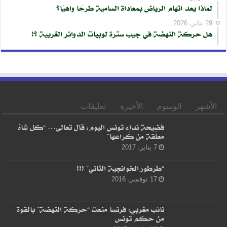
لماذا يعد اتهام الرياض بمعاداة السامية طرحًا واهيًا؟
29 يناير، 2026
هل حركة النهضة في جيب سترة لوبيات الدوائر الغربية ؟!
الأشهر
الوسوم
الأخيرة
تعليقات
فضيحة نداء تونس اليوم، قال تعالى… “كل شاهْ
معلّقة من كْراعها”
7 يناير، 2017
“طرطور الخوانجية الثاني” !!!
17 نوفمبر، 2016
نائب مغربي: فرنسا منعت “حركة النهضة” بالقوة
من حكم تونس