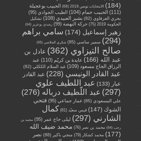
(184)
الحبيب بوعجيلة
الانتخابات تونس 2019
(68)
(111)
الحبيب حمام
(104)
الطيب الجوادي
(95)
بشير العبيدي
(108)
بحري العرفاوي
(82)
تشكيل
حركة النهضة
(99)
الحكومة 2019
(75)
رشدي بوعزيز
(64)
سامي براهم
زهير إسماعيل
(174)
(294)
سمير ساسي
(85)
شكري الجلاصي
(65)
صالح التيزاوي
(362)
عادل بن
عبد الله
(166)
عايدة بن كريّم
(110)
عبد
الرزاق الحاج مسعود
(109)
عبد السلام الككلي
(82)
عبد القادر الونيسي
(228)
عبد القادر
عبد اللطيف علوي
عبار
(133)
(297)
عبد اللّطيف درباله
(276)
فتحي
عمار جماعي
(95)
علي المسعودي
(85)
كمال
الشوك
(147)
قيس سعيّد
(81)
الشارني
(297)
ليلى حاج عمر
(95)
محمد بن
محمد ضيف الله
محمد بن نصر
(76)
رجب
(64)
(177)
نصر
منجي باكير
(88)
محمد كشكار
(79)