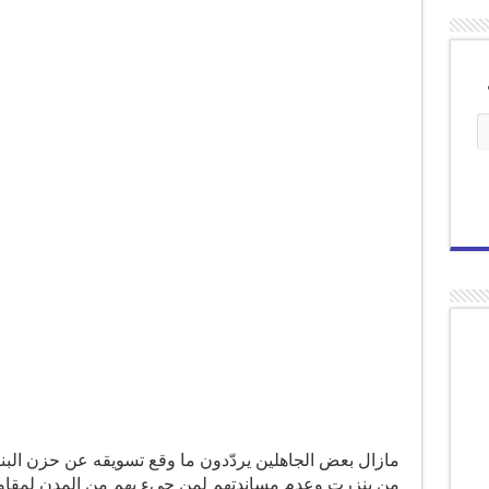
مازال بعض الجاهلين يردّدون ما وقع تسويقه عن حزن البنا
من بنزرت وعدم مساندتهم لمن جيء بهم من المدن لمقاوم