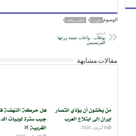
g
a
p
o
e
m
p
k
r
الوسوم
بنزرت
سامي براهم
السابق
بوغلاب : واحات جمنة زرعها
الفرنسيس
مقالات مشابهة
من يخشون أن يؤدّي انتصار
هل حركة النهضة ف
إيران إلى ابتلاع العرب
جيب سترة لوبيات الدو
الغربية ؟!
8 أبريل، 2026