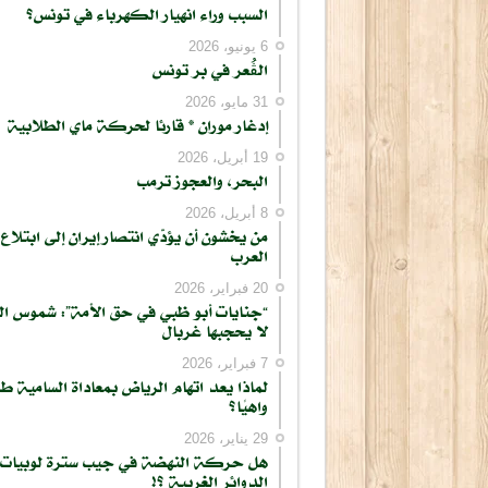
السبب وراء انهيار الكهرباء في تونس؟
6 يونيو، 2026
الڨُعر في بر تونس
31 مايو، 2026
إدغار موران * قارئا لحركة ماي الطلابية
19 أبريل، 2026
البحر، والعجوز ترمب
8 أبريل، 2026
من يخشون أن يؤدّي انتصار إيران إلى ابتلاع
العرب
20 فبراير، 2026
“جنايات أبو ظبي في حق الأمة”: شموس ا
لا يحجبها غربال
7 فبراير، 2026
لماذا يعد اتهام الرياض بمعاداة السامية طر
واهيًا؟
كتابة بريدك الإلكتروني...
29 يناير، 2026
هل حركة النهضة في جيب سترة لوبيات
الدوائر الغربية ؟!