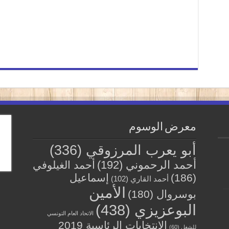
معرض الوسوم
أبو يعرب المرزوقي
(336)
أحمد الرحموني
(192)
أحمد الغيلوفي
(186)
إسماعيل
أحمد القاري
(102)
الأمين
بوسروال
(180)
البوعزيزي
(438)
الاتحاد العام التونسي
الانتخابات الرئاسية 2019
للشغل
(60)