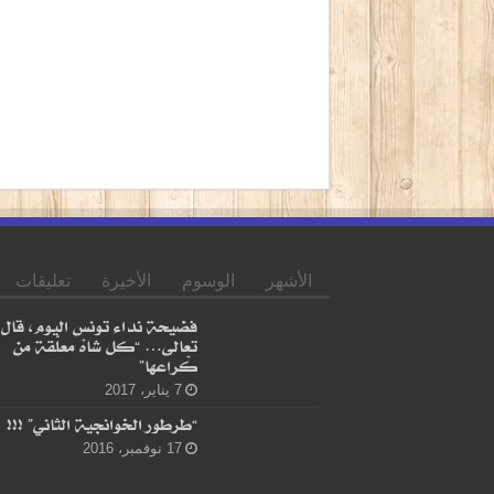
الأشهر
الوسوم
الأخيرة
تعليقات
فضيحة نداء تونس اليوم، قال
تعالى… “كل شاهْ معلّقة من
كْراعها”
7 يناير، 2017
“طرطور الخوانجية الثاني” !!!
17 نوفمبر، 2016