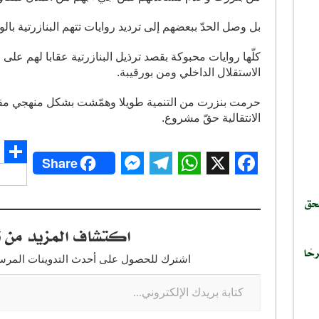
بل وصل الحدّ ببعضهم إلى ترديد روايات تتهم البنازرتية بال
كلّها روايات محبوكة بقصد ترذيل البنازرتية عقابا لهم ع
الاستقلال الداخلي ومن بورقيبة.
حرمت بنزرت من التنمية طويلا وهمّشت بشكل منهجي مقصو
الانتقالية حقّ مشروع.
Share
S
M
T
W
X
F
h
لحق
e
e
h
a
a
s
l
a
c
اكتشاف المزيد من ت
r
s
e
t
e
حًا
e
اشترك للحصول على أحدث التدوينات المرسلة
e
g
s
b
n
r
A
o