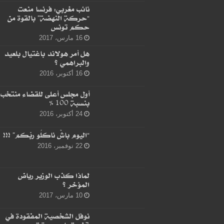
نائب مغربي: فرنسا منعت
“حركة النهضة” بالقوة من
حكم تونس
16 مارس، 2017
هل أمر هولاند باغتيال بلعيد
والبراهمي ؟
16 أكتوبر، 2016
أول مجلس أعلى للقضاء منتخب
بنسبة 100 %
24 أكتوبر، 2016
“اليوم باشْ ناكلُو ربّكم” !!!
22 نوفمبر، 2016
لماذا كذب الوزير رياض
المؤخر ؟
10 مارس، 2017
نوفل الشخصية المفقودة في