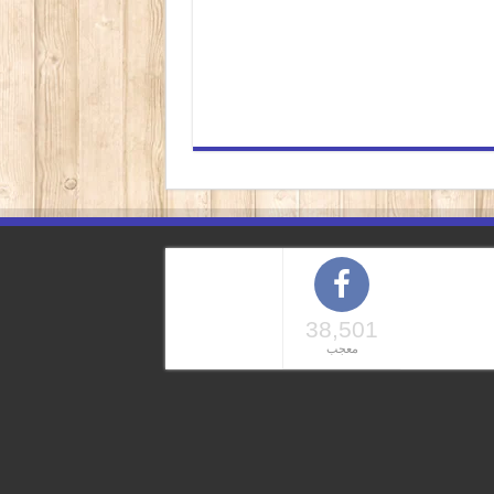
38,501
معجب