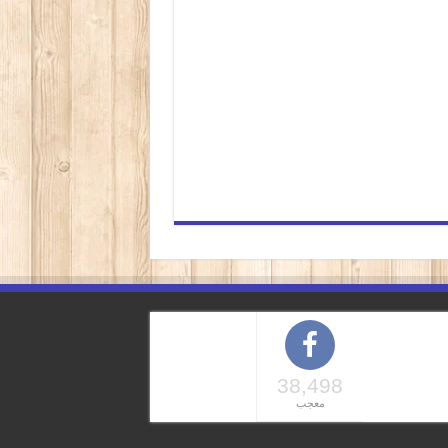
38,498
معجب