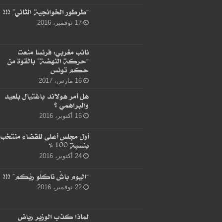
“طرطور الخوانجية الثاني” !!!
17 نوفمبر، 2016
نائب مغربي: فرنسا منعت
“حركة النهضة” بالقوة من
حكم تونس
16 مارس، 2017
هل أمر هولاند باغتيال بلعيد
والبراهمي ؟
16 أكتوبر، 2016
أول مجلس أعلى للقضاء منتخب
بنسبة 100 %
24 أكتوبر، 2016
“اليوم باشْ ناكلُو ربّكم” !!!
22 نوفمبر، 2016
لماذا كذب الوزير رياض