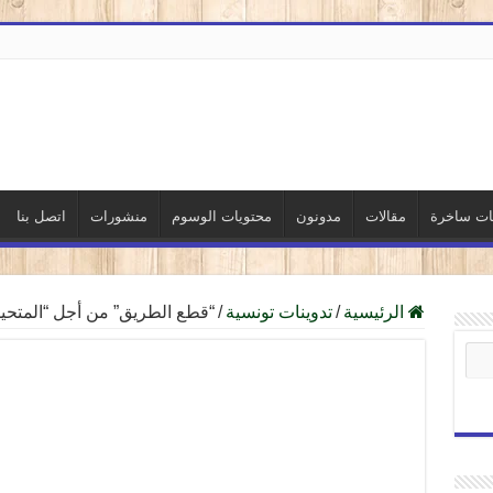
نات ساخرة
مقالات
مدونون
محتويات الوسوم
منشورات
اتصل بنا
الرئيسية
/
تدوينات تونسية
/
“قطع الطريق” من أجل “المتحيل