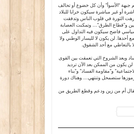
 جبهة “الأسوأ” وأن كل خضوع أو تحالف
شرة أو غير مباشرة سيكون خرابا للبلاد
ُرهت الثورة في قلوب الناس وتدفقت
ثقفين و”قطاع الطرق”… وتمكنت العصابة
ياسي فاضح سيكون فيه التداول على
مع أحدها. لن يكون لا لليسار الوطني ولا
إلا بالتعاطي مع أحد الشقوق.
اد وبعد الشروخ التي تعمقت بين القوى
سة لن يكون من الممكن بعد الآن ترديد
تماعية” و”مقاومة الفساد” و”بناء
ورموزها ستضمحل وتنتهي… وهناك دورة
تقال أم من زين ودعم وقطع الطريق من
a