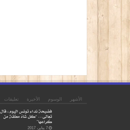
الأشهر
الوسوم
الأخيرة
تعليقات
فضيحة نداء تونس اليوم، قال
تعالى… “كل شاهْ معلّقة من
كْراعها”
7 يناير، 2017