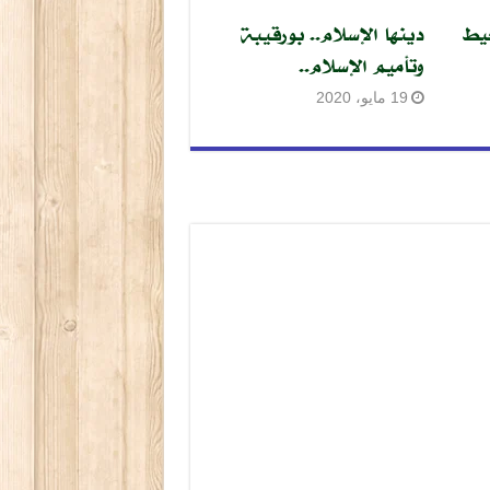
يط
دينها الإسلام.. بورقيبة
وتأميم الإسلام..
19 مايو، 2020