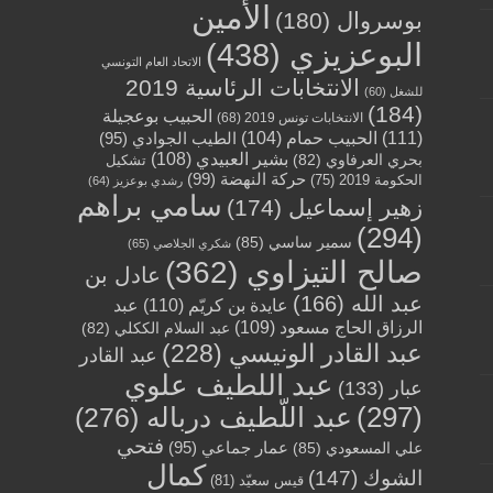
الأمين
بوسروال
(180)
البوعزيزي
(438)
الاتحاد العام التونسي
الانتخابات الرئاسية 2019
للشغل
(60)
(184)
الحبيب بوعجيلة
الانتخابات تونس 2019
(68)
(111)
الحبيب حمام
(104)
الطيب الجوادي
(95)
بشير العبيدي
(108)
بحري العرفاوي
(82)
تشكيل
حركة النهضة
(99)
الحكومة 2019
(75)
رشدي بوعزيز
(64)
سامي براهم
زهير إسماعيل
(174)
(294)
سمير ساسي
(85)
شكري الجلاصي
(65)
صالح التيزاوي
(362)
عادل بن
عبد الله
(166)
عايدة بن كريّم
(110)
عبد
الرزاق الحاج مسعود
(109)
عبد السلام الككلي
(82)
عبد القادر الونيسي
(228)
عبد القادر
عبد اللطيف علوي
عبار
(133)
(297)
عبد اللّطيف درباله
(276)
فتحي
عمار جماعي
(95)
علي المسعودي
(85)
كمال
الشوك
(147)
قيس سعيّد
(81)