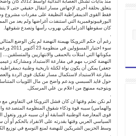
منذ بدايات تشكل العص
يتعلق بحلقة أخرى لإجهاض مسار انتقال حقيقي حتى لا ي
فقط القوى الديمقراطية النظيفة على مفردات مشروع و
البورقيبونوفمبرية التي استنفذت أغراضها ولم يعد من الممك
كان سقوطها الدراماتيكي بهروب رأسها وتصدع شقوقها.
.
رغم أن حكم الترويكا بهيمنة النهضة لم يكن الوضع المثال
سوء اختيار 
مكوناتها التي امتلأت بالحمقى والانتهازيين والمتسلقين… إلا 
النهضة كحزب مهم في مقارعة الاستبداد ومشاركة زعيمين
جعفر) يمكن أن يكون نواة لكتلة تاريخية وطنية ديمقراطي
مقارعة الاستبداد لاستكمال مسار تفكيك قوى الردة والعصاب
حول قايد السبسي وبدعم واضح من مال اللوبيات المتناس
وبتوجيه ممنهج من اعلام بن علي المرسكل.
.
لم نكن نعلم وقتها ان كان فشل الترويكا في التفاوض مع ش
والهمامي) سببه قوة وذكاء شقوق المنظومة المتصدعة والدول
قوى المعارضة الوطنية السابقة أو ان سببه غرور وتغول 
السياسي العربي وقتها بقدرته على الانفراد بالحكم أو أن س
وسط الحزبين الشريكين للنهضة لمنع التوسع في توزيع الك
.