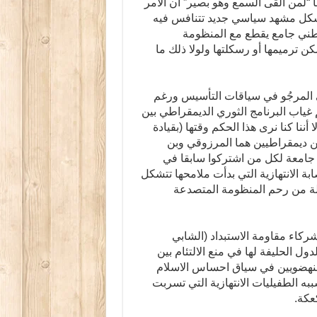
ابة الندائية أواسط 2012 كان واضحا “لمن ألقى السمع وهو بصير” أن الامر
تشكل مشهد سياسي جديد تتنافس فيه
طني جامع يقطع مع المنظومة
ن ترميمها أو رسكلتها ولولا ذلك ما
ي المرجُو في سياقات التأسيس ورغم
المسؤولين في منظومة 23 أكتوبر 2011 ورغم غياب البرنامج الثوري الديمقراطي بين
أننا كنا نرى هذا الحكم وقتها (بقيادة
 ديمقراطيين هما المرزوقي وبن
ة جامعة لكل من اشتركوا سابقا في
ة الانتهازية التي بدأت ملامحها تتشكل
لة من رحم المنظومة المتصدعة
ركاء مقاومة الاستبداد (الشابي
 الحليفة لها في منع الالتئام بين
النهضويين في سياق احساس الاسلام
ببه الطفيليات الانتهازية التي تسربت
عكة.