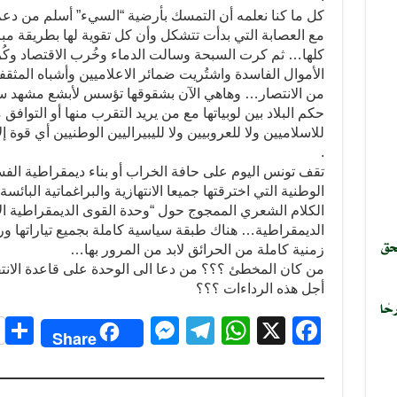
كل ما كنا نعلمه أن التمسك بأرضية “السيء” أسلم من دعم
مع العصابة التي بدأت تتشكل وأن كل تقوية لها بطريقة مبا
كلها… ثم كرت السبحة وسالت الدماء وخُرب الاقتصاد وك
الأموال الفاسدة واشتُريت ضمائر الاعلاميين وأشباه الم
من الانتصار… وهاهي الآن بشقوقها تؤسس لأبشع مشهد س
حكم البلاد بين لوبياتها مع من يريد التقرب منها أو التوافق 
للاسلاميين ولا للعروبيين ولا لليبيراليين الوطنيين أي قوة 
.
تقف تونس اليوم على حافة الخراب أو بناء ديمقراطية الفس
الوطنية التي اخترقتها جميعا الانتهازية والبراغماتية البائ
الكلام الشعري الممجوج حول “وحدة القوى الديمقراطية الاج
الديمقراطية… هناك طبقة سياسية كاملة بجميع تياراتها 
حق
زمنية كاملة من الحرائق لابد من المرور بها…
من كان المخطئ ؟؟؟ من دعا الى الوحدة على قاعدة الان
أجل هذه الرداءات ؟؟؟
حًا
S
M
T
W
X
F
Share
h
e
el
h
a
r
ss
e
at
c