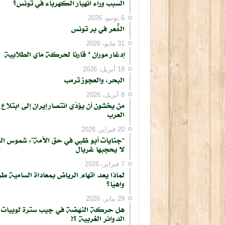
السبب وراء انهيار الكهرباء في تونس؟
6 يونيو، 2026
الڨُعر في بر تونس
31 مايو، 2026
إدغار موران * قارئا لحركة ماي الطلابية
19 أبريل، 2026
البحر، والعجوز ترمب
8 أبريل، 2026
من يخشون أن يؤدّي انتصار إيران إلى ابتلاع
العرب
20 فبراير، 2026
“جنايات أبو ظبي في حق الأمة”: شموس ال
لا يحجبها غربال
7 فبراير، 2026
لماذا يعد اتهام الرياض بمعاداة السامية طر
واهيًا؟
29 يناير، 2026
هل حركة النهضة في جيب سترة لوبيات
الدوائر الغربية ؟!