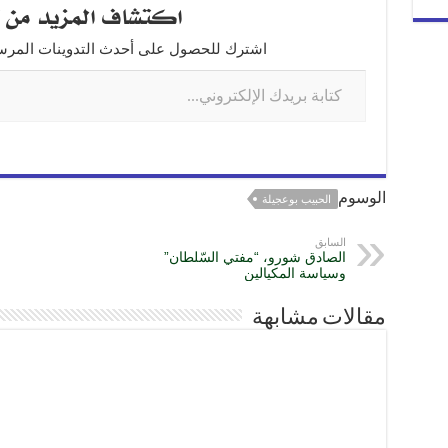
اكتشاف المزيد من ت
e
e
gr
s
e
n
a
A
b
اشترك للحصول على أحدث التدوينات المرسلة
g
m
p
o
er
p
o
k
الوسوم
الحبيب بوعجيلة
السابق
الصادق شورو، “مفتي السّلطان”
وسياسة المكيالين
مقالات مشابهة