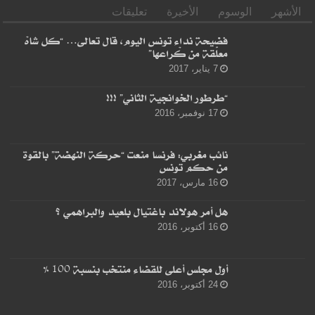
الأشهر
الوسوم
الأخيرة
تعليقات
فضيحة نداء تونس اليوم، قال تعالى… “كل شاهْ
معلّقة من كْراعها”
7 يناير، 2017
“طرطور الخوانجية الثاني” !!!
17 نوفمبر، 2016
نائب مغربي: فرنسا منعت “حركة النهضة” بالقوة
من حكم تونس
16 مارس، 2017
هل أمر هولاند باغتيال بلعيد والبراهمي ؟
16 أكتوبر، 2016
أول مجلس أعلى للقضاء منتخب بنسبة 100 %
24 أكتوبر، 2016