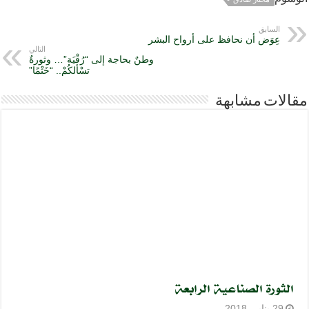
السابق
عِوَض أن نحافظ على أرواح البشر
التالي
وطنٌ بحاجة إلى “رُقْيَة”… وثورةٌ
تسْألكُمْ.. “خَتْمًا”
مقالات مشابهة
الثورة الصناعية الرابعة
29 يناير، 2018