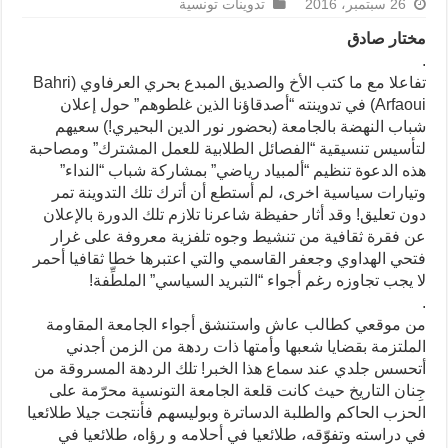
26 سبتمبر، 2016
تدوينات تونسية
مختار صادق
.
تفاعلا مع ما كتب الأخ والصديق المبدع بحري العرفاوي (Bahri
Arfaoui) في تدوينته “أصدقاؤنا الذين غلطوهم” حول إعلان
شباب النهضة بالجامعة (بحضور نور الدين البحيري!) سعيهم
لتأسيس تنسيقية “الفصائل الطلابية للعمل المشترك” ومصاحبة
هذه الدعوة تنظيم “ألمبياد رياضي” بمشاركة شباب “النداء”
وتيارات سياسية اخرى، لم أستطع أن أترك تلك التدوينة تمر
دون تعليق! وقد أثار حفيظة شاعرنا تلازم تلك الدورة بالإعلان
عن فقرة ثقافية من تنشيط وجوه تلفزية معروفة ع
لى غرار
فتحي الهداوي وجعفر القاسمي والتي اعتبرها خطا ثقافيا أحمر
لا يجب تجاوزه رغم أجواء “التبريد السياسي” الملطِّفة!
.
من موقعي كطالب عاش واستنشق أجواء الجامعة المقاومة
الملتزمة بقضايا شعبها وأمتها ذات ردهة من الزمن أجدني
أتحسس جلدي عند سماع هذا الخبر! تلك الردهة المسروقة من
جِنان التاريخ حيث كانت قلعة الجامعة التونسية محرّمة على
الحزب الحاكم والطلبة الدساترة وبوليسهم فأنتجت جيلا طلائعيا
في دراسته وتفوّقه، طلائعيا في أحلامه و رؤاه، طلائعيا في