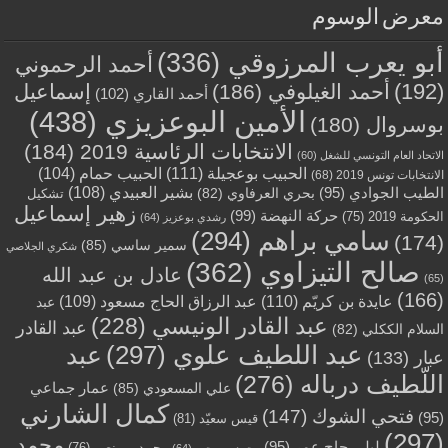
معرض الوسوم
أبو يعرب المرزوقي
(336)
أحمد الرحموني
(192)
أحمد الغيلوفي
(186)
إسماعيل
أحمد القاري
(102)
الأمين البوعزيزي
(438)
بوسروال
(180)
الانتخابات الرئاسية 2019
(184)
الاتحاد العام التونسي للشغل
(60)
الحبيب بوعجيلة
(111)
الحبيب حمام
(104)
الانتخابات تونس 2019
(68)
بشير العبيدي
(108)
الطيب الجوادي
(95)
بحري العرفاوي
(82)
تشكيل
زهير إسماعيل
حركة النهضة
(99)
الحكومة 2019
(75)
رشدي بوعزيز
(64)
سامي براهم
(294)
(174)
سمير ساسي
(85)
شكري الجلاصي
صالح التيزاوي
(362)
عادل بن عبد الله
(65)
(166)
عايدة بن كريّم
(110)
عبد الرزاق الحاج مسعود
(109)
عبد
عبد القادر الونيسي
(228)
عبد القادر
السلام الككلي
(82)
عبد اللطيف علوي
(297)
عبد
عبار
(133)
اللّطيف درباله
(276)
عمار جماعي
علي المسعودي
(85)
كمال الشارني
فتحي الشوك
(147)
(95)
قيس سعيّد
(81)
(297)
محمد
ليلى حاج عمر
(95)
محمد بن نصر
(76)
محمد بن رجب
(64)