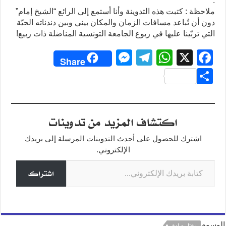
.
ملاحظة : كتبت هذه التدوينة وأنا أستمع إلى الرائع “الشيخ إمام”
دون أن تُباعد مسافات الزمان والمكان بيني وبين دندناته الحيّة
التي تربّينا عليها في ربوع الجامعة التونسية المناضلة ذات ربيع!
M
T
W
X
F
Share
e
el
h
a
S
ss
e
at
c
h
e
gr
s
e
ar
اكتشاف المزيد من تدوينات
n
a
A
b
e
g
m
p
o
اشترك للحصول على أحدث التدوينات المرسلة إلى بريدك
o
p
er
الإلكتروني.
كتابة بريدك الإلكتروني...
k
اشتراك
الوسوم
مختار صادق