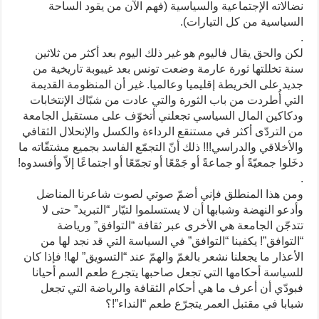
نضالاته الإجتماعية والسياسية (فهم الآن من يقود الساحة
السياسية من كل التيارات).
.
لكن والحق يقال فاليوم هو غير ذلك اليوم بعد أكثر من ثلاثين
سنة تخللتها ثورة عارمة وضعت تونس بعد غيبوبة تاريخية من
جديد على الخريطة إقليميا وعالميا. غير أن المنظومة القديمة
التي أُطردت من باب الثورة والتي عادت من شبّاك الإنتخابات
ودكاكين المال السياسي تجعلني أتخوّف على مستقبل الجامعة
من التردّى أكثر في مستنقع الرداءة والكسل والإنحلال الثقافي
والأخلاقي والدراسي!!! ذلك أنّ التجمّع الفاسد بجميع مشتقّاته ما
دخَلوا جمعيّةً أو جماعةً أو جَمْعًا أو تجمّعًا أو اجتماعًا إلاّ وأفسدوه!
.
ومن هذا المنطلق فإني أضمّ صوتي لصوت شاعرنا المناضل
وأدعو النهضة وشبابها أن لا يستسلموا لتيّار “التبريد” حتى لا
تتدجّن الجامعة هي الأخرى عبر ثقافة “التوافق” ورياضة
“التوافق”! يكفينا “التوافق” في السياسة التي قد نجد لها من
الأعذار ما يجعلنا نشعر بالغمّ والهمّ عند “التسويق” لها! فإذا كان
للسياسة أحكامها التي تجعل صاحبها يتجرع طعم السم أحيانا
فبودّي أن أعرف ما هي أحكام الثقافة والرياضة التي تجعل
شبابا في مقتبل العمر يتجرّع طعم “النداء”!؟