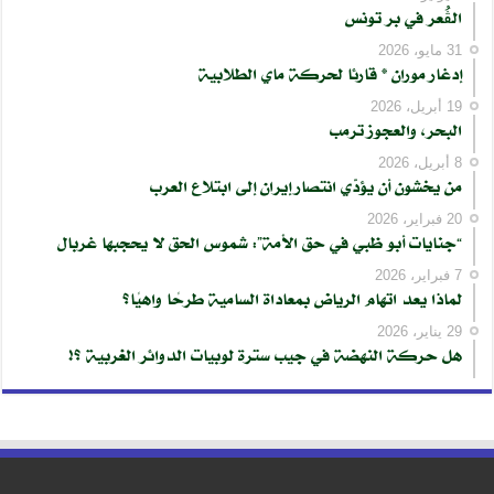
الڨُعر في بر تونس
31 مايو، 2026
إدغار موران * قارئا لحركة ماي الطلابية
19 أبريل، 2026
البحر، والعجوز ترمب
8 أبريل، 2026
من يخشون أن يؤدّي انتصار إيران إلى ابتلاع العرب
20 فبراير، 2026
“جنايات أبو ظبي في حق الأمة”: شموس الحق لا يحجبها غربال
7 فبراير، 2026
لماذا يعد اتهام الرياض بمعاداة السامية طرحًا واهيًا؟
29 يناير، 2026
هل حركة النهضة في جيب سترة لوبيات الدوائر الغربية ؟!