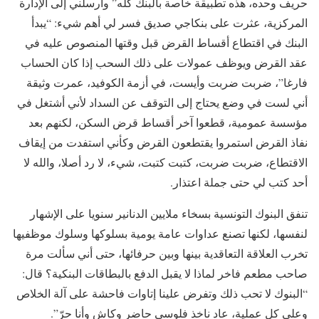
حريف وحده، هذه تطبيقة خاصة بالبنك كله” وأرسلني إلى الإدارة
المركزية، عثرت على بنكاجي صديق فسر لي أهم شيء: “يبدأ
البنك في اقتطاع أقساط القرض قبل وقتها المنصوص عليه في
عقد القرض ويوظف عمولات على ذلك السحب إذا كان الحساب
فارغا”، ضربت ضربت وأيست، في أزمة الكوفيد، عمرت وثيقة
أني لست في وضع يحتاج إلى التوقف عن السداد لأني أشتغل في
مؤسسة عمومية، قطعوا آخر أقساط قرض السكن، لكنهم بعد
نفاذ القرض استمروا يقتطعون القرض وكأني استفدت من إيقاف
الاقتطاع، ضربت ضربت، كتبت كتبت، شيء، لا رد أصلا، والله لا
أحد كتب لي حتى جملة اعتذار.
تنفق البنوك التونسية بسخاء ملايين الدنانير سنويا على الإشهار
لنفسها، لكنها تصنع عداوات عامة يومية بسلوكها وسلوك موظفيها
تخرب العلاقة التعاقدية بينها وبين حرفائها، حتى أني سألت مرة
صاحب مطعم فاخر لماذا لا يقبل الدفع بالبطاقات البنكية؟ قال:
“البنوك لا تحب ذلك وتفرض علينا إتاوات فاحشة على آلة الخلاص
وعلى كل عملية، عاد ناخذ فلوسي حاضر وكاش وأنا حرّ”.