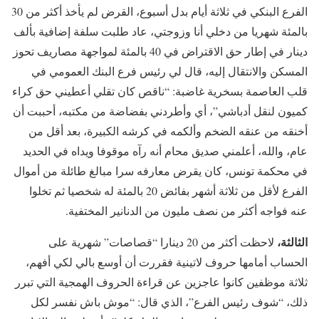
الفرع البنكي في ثلاثة أيام بدل أسبوع، القرض لم يأخذ أكثر من 30
بالمئة شهريا من دخلي أنا وزوجتي، عاد طلبت سلفة إضافية بألف
دينار في إطار حق الاقتراض في 40 بالمئة لمواجهة مصاريف تحوز
المسكن والانتقال إليه، قال لي رئيس فرع البنك العمومي في
قلب العاصمة بسخرية غاضبة: “ناقص كان تقلي أعطيني حق كراء
كميون لنقل أدباشي”، أي وأطردني بفضاضة من مكتبه، أحببت أن
أخنقه من عنقه الضخم وألكمه في كرشه الكبيرة، بعد أقل من
عام، والله، أعلمني صديق محام أنه رآه موقوفا ويداه في الحديد
في محكمة تونس، كان يقرض معارفه سرا مبالغ طائلة من أموال
الفرع لأقل من ثلاثة أشهر بفائض 20 بالمئة له شخصيا ثم تخلوا
عنه فواجه أكثر من نصف مليون من الدنانير المختفية.
الثالثة،
لاحظت أكثر من 20 دينارا “قصاصات” شهرية على
الحساب أمامها حروف لاتينية فقررت أن أوسع بالي لكي أفهم،
ثلاثة موظفين كانوا عاجزين عن قراءة الحروف الهمجية التي تبرر
ذلك، “شوف رئيس الفرع”، الذي قال: “موش باش نفسر لكل